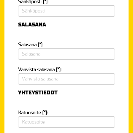
Sähköposti (*):
SALASANA
Salasana (*):
Vahvista salasana (*):
YHTEYSTIEDOT
Katuosoite (*):