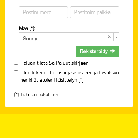
Maa (*):
Suomi
Rekisteröidy
Haluan tilata SaiPa uutiskirjeen
Olen lukenut
tietosuojaselosteen
ja hyväksyn
henkilötietojeni käsittelyn (*)
(*) Tieto on pakollinen