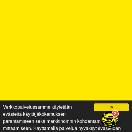
Verkkopalvelussamme käytetään
Ok
evästeitä käyttäjäkokemuksen
parantamiseen sekä markkinoinnin kohdentamiseen ja
mittaamiseen. Käyttämällä palvelua hyväksyt evästeiden