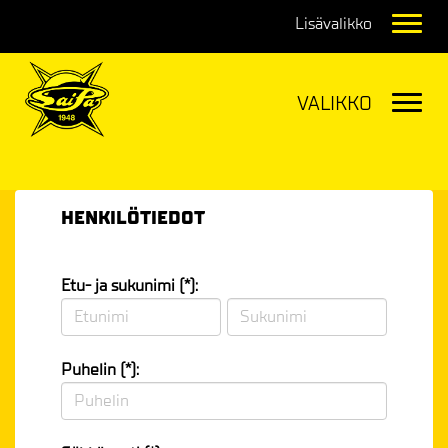
Navig
Navig
HENKILÖTIEDOT
Etu- ja sukunimi (*):
Puhelin (*):