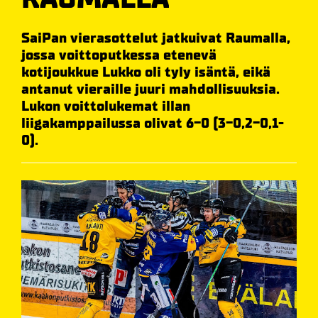
SaiPan vierasottelut jatkuivat Raumalla,
jossa voittoputkessa etenevä
kotijoukkue Lukko oli tyly isäntä, eikä
antanut vieraille juuri mahdollisuuksia.
Lukon voittolukemat illan
liigakamppailussa olivat 6-0 (3-0,2-0,1-
0).