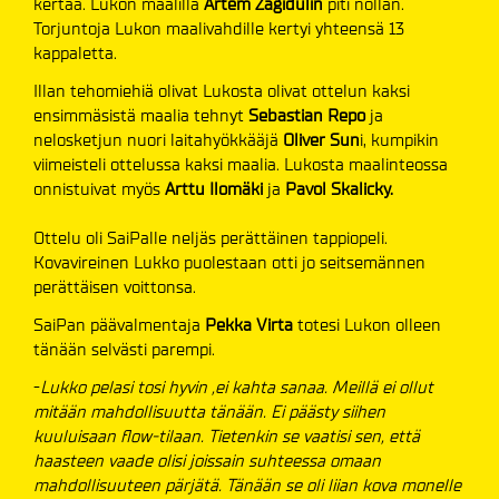
kertaa. Lukon maalilla
Artem Zagidulin
piti nollan.
Torjuntoja Lukon maalivahdille kertyi yhteensä 13
kappaletta.
Illan tehomiehiä olivat Lukosta olivat ottelun kaksi
ensimmäsistä maalia tehnyt
Sebastian Repo
ja
nelosketjun nuori laitahyökkääjä
Oliver Sun
i, kumpikin
viimeisteli ottelussa kaksi maalia. Lukosta maalinteossa
onnistuivat myös
Arttu Ilomäki
ja
Pavol Skalicky.
Ottelu oli SaiPalle neljäs perättäinen tappiopeli.
Kovavireinen Lukko puolestaan otti jo seitsemännen
perättäisen voittonsa.
SaiPan päävalmentaja
Pekka Virta
totesi Lukon olleen
tänään selvästi parempi.
-
Lukko pelasi tosi hyvin ,ei kahta sanaa. Meillä ei ollut
mitään mahdollisuutta tänään. Ei päästy siihen
kuuluisaan flow-tilaan. Tietenkin se vaatisi sen, että
haasteen vaade olisi joissain suhteessa omaan
mahdollisuuteen pärjätä. Tänään se oli liian kova monelle