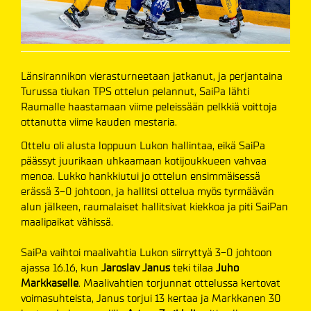
Länsirannikon vierasturneetaan jatkanut, ja perjantaina
Turussa tiukan TPS ottelun pelannut, SaiPa lähti
Raumalle haastamaan viime peleissään pelkkiä voittoja
ottanutta viime kauden mestaria.
Ottelu oli alusta loppuun Lukon hallintaa, eikä SaiPa
päässyt juurikaan uhkaamaan kotijoukkueen vahvaa
menoa. Lukko hankkiutui jo ottelun ensimmäisessä
erässä 3-0 johtoon, ja hallitsi ottelua myös tyrmäävän
alun jälkeen, raumalaiset hallitsivat kiekkoa ja piti SaiPan
maalipaikat vähissä.
SaiPa vaihtoi maalivahtia Lukon siirryttyä 3-0 johtoon
ajassa 16.16, kun
Jaroslav Janus
teki tilaa
Juho
Markkaselle
. Maalivahtien torjunnat ottelussa kertovat
voimasuhteista, Janus torjui 13 kertaa ja Markkanen 30