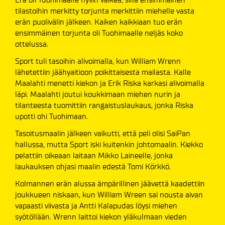
tilastoihin merkitty torjunta merkittiin miehelle vasta
erän puolivälin jälkeen. Kaiken kaikkiaan tuo erän
ensimmäinen torjunta oli Tuohimaalle neljäs koko
ottelussa.
Sport tuli tasoihin alivoimalla, kun William Wrenn
lähetettiin jäähyaitioon poikittaisesta mailasta. Kalle
Maalahti menetti kiekon ja Erik Riska karkasi alivoimalla
läpi. Maalahti joutui koukkimaan miehen nurin ja
tilanteesta tuomittiin rangaistuslaukaus, jonka Riska
upotti ohi Tuohimaan.
Tasoitusmaalin jälkeen vaikutti, että peli olisi SaiPan
hallussa, mutta Sport iski kuitenkin johtomaalin. Kiekko
pelattiin oikeaan laitaan Mikko Laineelle, jonka
laukauksen ohjasi maalin edestä Tomi Körkkö.
Kolmannen erän alussa ämpärillinen jäävettä kaadettiin
joukkueen niskaan, kun William Wreen sai nousta aivan
vapaasti viivasta ja Antti Kalapudas löysi miehen
syötöllään. Wrenn laittoi kiekon yläkulmaan vieden