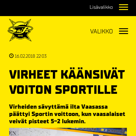
Navig
Navig
16.02.2018 22:03
VIRHEET KÄÄNSIVÄT
VOITON SPORTILLE
Virheiden sävyttämä ilta Vaasassa
päättyi Sportin voittoon, kun vaasalaiset
veivät pisteet 5-2 lukemin.