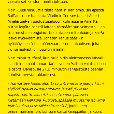
vaasalaiset kahden maalin johtoon.
Noin kuusi minuuttia tästä nähtiin illan omituisin episodi.
SaiPan tuore hankinta Vladimir Denisov taklasi Aleksi
Ainalia SaiPan puolustusalueen kulmassa ja Ainalilta
putosi kypärä päästä laitaan törmäämisen voimasta. Illan
tuomaristo ei reagoinut taklaukseen mitenkään ja SaiPa
jatkoi hyökkäämistä. Jonatan Tanus pääsikin
hyökkäyksestä iskemään vaarallisen laukauksen, joka
viuhui niukasti ohi Sportin maalin.
Noin minuutti tästä, kun peliä oltiin aloittamassa luisteli
illan toinen päätuomari Jari Levonen SaiPan vaihtoaitioon
ja osoitti Denisoville 2+10 minuutin rangaistusta päähän
kohdistuneesta taklauksesta.
-
Harmittava lopputulos. Ei se yrittämisestä jäänyt kiinni.
Hyökkäyspeliin oli suunnitelma ja siitä pikkasen
näpistettiin. Se aiheutti sen, ettemme päässeet
riistämään kiekkoja. Puolustuspäässä muutama iso virhe
kolisi omissa ja se olikin sitten siinä
, joukkueen
päävalmentaja Tero Lehterä kertoi kamppailun jälkeen.