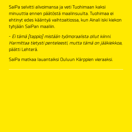
SaiPa selvitti alivoimansa ja veti Tuohimaan kaksi
minuuttia ennen päätöstä maalinsuulta. Tuohimaa ei
ehtinyt edes kääntyä vaihtoaitiossa, kun Ainali iski kiekon
tyhjään SaiPan maaliin.
-
Ei tämä [tappio] mistään työmoraalista ollut kiinni.
Harmittaa tietysti penteleesti, mutta tämä on jääkiekkoa
,
päätti Lehterä.
SaiPa matkaa lauantaiksi Ouluun Kärppien vieraaksi.