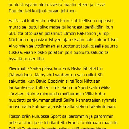
puolustuspään aloituksesta maalin eteen ja Jesse
Paukku iski kotijoukkueen johtoon.
SaiPa sai kuitenkin pelistä kiinni suhteellisen nopeasti,
mutta se joutui alivoimaiseksi kahdesti peräkkäin, kun
500:tta otteluaan pelannut Elmeri Kaksonen ja Topi
Nättinen nappasivat lyhyen ajan sisään kaksiminuuttiset.
Alivoimien selvittäminen ei tuottanut joukkueelle suurta
tuskaa, vaan kiekko pelattiin pois puolustusalueelta
hyvällä prosentilla.
Ylivoimalle SaiPa pääsi, kun Erik Riska lähetettiin
jäähyaitioon. Jäähy ehti vanhentua vain reilut 30
sekuntia, kun David Goodwin siirsi Topi Nättisen
laukauksesta tulleen irtokiekon ohi Sport-vahti Mika
Järvisen. Kolme minuuttia myöhemmin Ville Koho
huudatti parikymmenpäistä SaiPa-kannattajien ryhmää
nousemalla kulmasta ja iskemällä kiekon takakulmaan.
Toisen erän kuluessa Sport sai paremmin ja paremmin
pelistä kiinni ja se loi tilanteita Frans Tuohimaan maalille.
Erä oli Tuohimaalle hyvin vaikea, sillä ensimmäinen