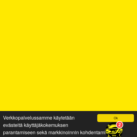
Verkkopalvelussamme käytetään
Ok
evästeitä käyttäjäkokemuksen
parantamiseen sekä markkinoinnin kohdentamiseen ja