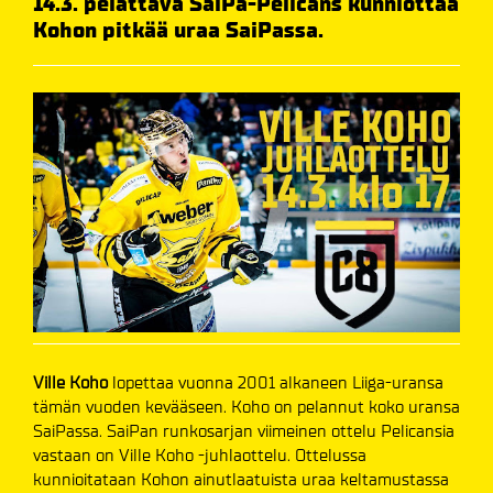
14.3. pelattava SaiPa-Pelicans kunniottaa
Kohon pitkää uraa SaiPassa.
Ville Koho
lopettaa vuonna 2001 alkaneen Liiga-uransa
tämän vuoden kevääseen. Koho on pelannut koko uransa
SaiPassa. SaiPan runkosarjan viimeinen ottelu Pelicansia
vastaan on Ville Koho -juhlaottelu. Ottelussa
kunnioitataan Kohon ainutlaatuista uraa keltamustassa