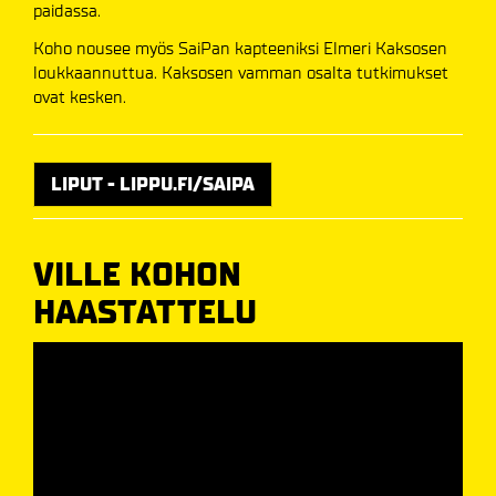
paidassa.
Koho nousee myös SaiPan kapteeniksi Elmeri Kaksosen
loukkaannuttua. Kaksosen vamman osalta tutkimukset
ovat kesken.
LIPUT - LIPPU.FI/SAIPA
VILLE KOHON
HAASTATTELU