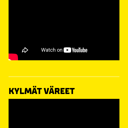
KYLMÄT VÄREET