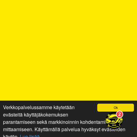
Verkkopalvelussamme käytetään
Ok
evästeitä käyttäjäkokemuksen
parantamiseen sekä markkinoinnin kohdentamiseen ja
mittaamiseen. Käyttämällä palvelua hyväksyt evästeiden
käytön.
Lue lisää