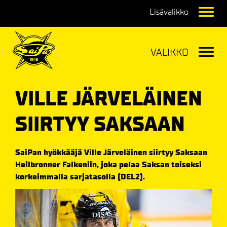
Navig
Navig
VILLE JÄRVELÄINEN
SIIRTYY SAKSAAN
SaiPan hyökkääjä Ville Järveläinen siirtyy Saksaan
Heilbronner Falkeniin, joka pelaa Saksan toiseksi
korkeimmalla sarjatasolla (DEL2).