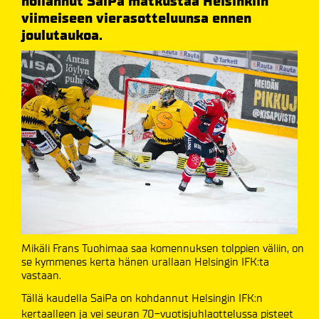
nollannut SaiPa matkustaa Helsinkiin
viimeiseen vierasotteluunsa ennen
joulutaukoa.
Mikäli Frans Tuohimaa saa komennuksen tolppien väliin, on
se kymmenes kerta hänen urallaan Helsingin IFK:ta
vastaan.
Tällä kaudella SaiPa on kohdannut Helsingin IFK:n
kertaalleen ja vei seuran 70-vuotisjuhlaottelussa pisteet