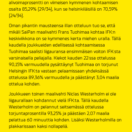
alivoimaprosentti on viimeisen kymmenen kohtaamisen
osalta 85,29% (29/34), kun se helsinkiläisillä on 70,59%
(24/34).
Oman pikantin mausteensa illan otteluun tuo se, että
mikäli SaiPan maalivahti Frans Tuohimaa kohtaa IFK:n
keskiviikkona on se kymmenes kerta miehen uralla. Tällä
kaudella joukkueiden edellisessä kohtaamisessa
Tuohimaa saalisti liigauransa ensimmäisen voiton IFK:sta
varsinaisella peliajalla. Kiekot kauden 22:ssa ottelussa
90,15% varmuudella pysättäynyt Tuohimaa on torjunut
Helsingin IFK:ta vastaan pelaamissaan yhdeksässä
ottelussa 89,36% varmuudella ja päästänyt 3,04 maalia
ottelua kohden.
Joukkueen toinen maalivahti Niclas Westerholm ei ole
liigaurallaan kohdannut vielä IFK:ta. Tällä kaudella
Westerholm on pelannut seitsemässä ottelussa
torjuntaprosentilla 93,25% ja päästäen 2,07 maalia
pelattua 60 minuuttia kohden. Lisäksi Westerholmilla on
plakkarissaan kaksi nollapeliä.