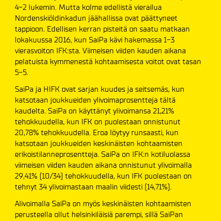
4-2 lukemin. Mutta kolme edellistä vierailua
Nordenskiöldinkadun jäähallissa ovat päättyneet
tappioon. Edellisen kerran pisteitä on saatu matkaan
lokakuussa 2016, kun SaiPa kävi hakemassa 1-3
vierasvoiton IFK:sta. Viimeisen viiden kauden aikana
pelatuista kymmenestä kohtaamisesta voitot ovat tasan
5-5.
SaiPa ja HIFK ovat sarjan kuudes ja seitsemäs, kun
katsotaan joukkueiden ylivoimaprosentteja tältä
kaudelta. SaiPa on käyttänyt ylivoimansa 21,21%
tehokkuudella, kun IFK on puolestaan onnistunut
20,78% tehokkuudella. Eroa löytyy runsaasti, kun
katsotaan joukkueiden keskinäisten kohtaamisten
erikoistilanneprosentteja. SaiPa on IFK:n kotiluolassa
viimeisen viiden kauden aikana onnistunut ylivoimalla
29,41% (10/34) tehokkuudella, kun IFK puolestaan on
tehnyt 34 ylivoimastaan maalin viidesti (14,71%).
Alivoimalla SaiPa on myös keskinäisten kohtaamisten
perusteella ollut helsinkiläisiä parempi, sillä SaiPan