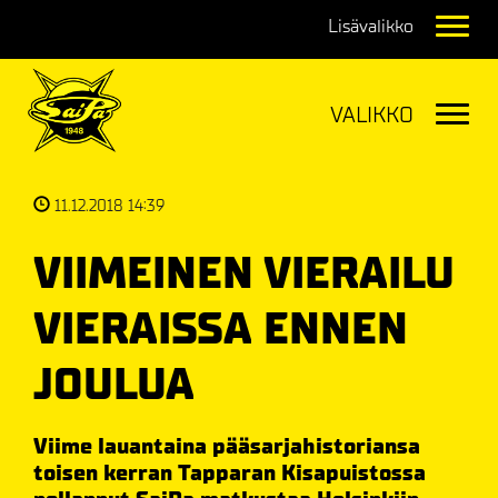
Navig
Navig
11.12.2018 14:39
VIIMEINEN VIERAILU
VIERAISSA ENNEN
JOULUA
Viime lauantaina pääsarjahistoriansa
toisen kerran Tapparan Kisapuistossa