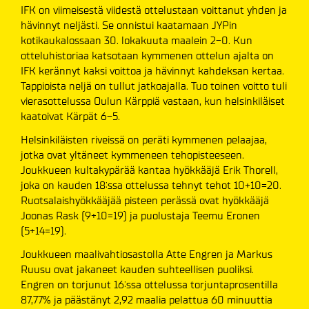
IFK on viimeisestä viidestä ottelustaan voittanut yhden ja
hävinnyt neljästi. Se onnistui kaatamaan JYPin
kotikaukalossaan 30. lokakuuta maalein 2-0. Kun
otteluhistoriaa katsotaan kymmenen ottelun ajalta on
IFK kerännyt kaksi voittoa ja hävinnyt kahdeksan kertaa.
Tappioista neljä on tullut jatkoajalla. Tuo toinen voitto tuli
vierasottelussa Oulun Kärppiä vastaan, kun helsinkiläiset
kaatoivat Kärpät 6-5.
Helsinkiläisten riveissä on peräti kymmenen pelaajaa,
jotka ovat yltäneet kymmeneen tehopisteeseen.
Joukkueen kultakypärää kantaa hyökkääjä Erik Thorell,
joka on kauden 18:ssa ottelussa tehnyt tehot 10+10=20.
Ruotsalaishyökkääjää pisteen perässä ovat hyökkääjä
Joonas Rask (9+10=19) ja puolustaja Teemu Eronen
(5+14=19).
Joukkueen maalivahtiosastolla Atte Engren ja Markus
Ruusu ovat jakaneet kauden suhteellisen puoliksi.
Engren on torjunut 16:ssa ottelussa torjuntaprosentilla
87,77% ja päästänyt 2,92 maalia pelattua 60 minuuttia