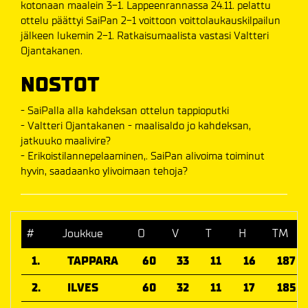
kotonaan maalein 3-1. Lappeenrannassa 24.11. pelattu
ottelu päättyi SaiPan 2-1 voittoon voittolaukauskilpailun
jälkeen lukemin 2-1. Ratkaisumaalista vastasi Valtteri
Ojantakanen.
NOSTOT
- SaiPalla alla kahdeksan ottelun tappioputki
- Valtteri Ojantakanen - maalisaldo jo kahdeksan,
jatkuuko maalivire?
- Erikoistilannepelaaminen,. SaiPan alivoima toiminut
hyvin, saadaanko ylivoimaan tehoja?
#
Joukkue
O
V
T
H
TM
1.
TAPPARA
60
33
11
16
187
2.
ILVES
60
32
11
17
185