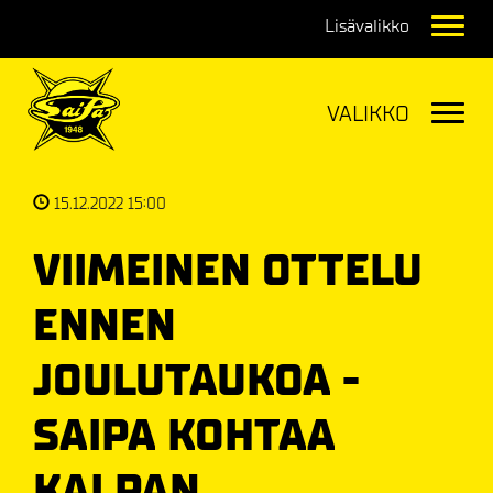
Navig
Navig
15.12.2022 15:00
VIIMEINEN OTTELU
ENNEN
JOULUTAUKOA -
SAIPA KOHTAA
KALPAN