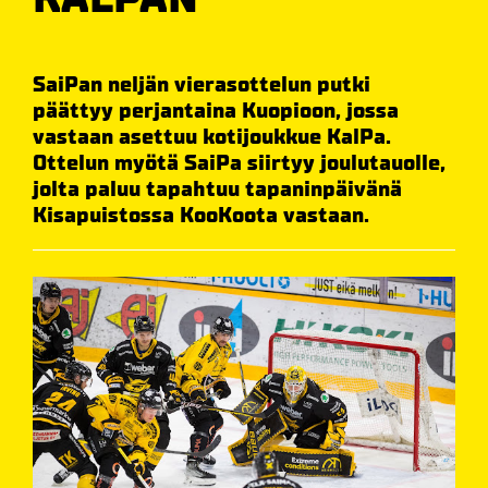
SaiPan neljän vierasottelun putki
päättyy perjantaina Kuopioon, jossa
vastaan asettuu kotijoukkue KalPa.
Ottelun myötä SaiPa siirtyy joulutauolle,
jolta paluu tapahtuu tapaninpäivänä
Kisapuistossa KooKoota vastaan.