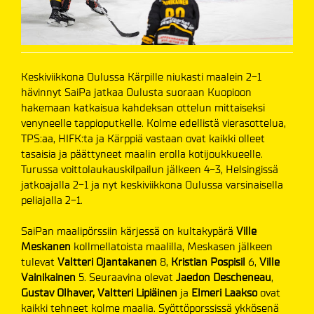
Keskiviikkona Oulussa Kärpille niukasti maalein 2-1
hävinnyt SaiPa jatkaa Oulusta suoraan Kuopioon
hakemaan katkaisua kahdeksan ottelun mittaiseksi
venyneelle tappioputkelle. Kolme edellistä vierasottelua,
TPS:aa, HIFK:ta ja Kärppiä vastaan ovat kaikki olleet
tasaisia ja päättyneet maalin erolla kotijoukkueelle.
Turussa voittolaukauskilpailun jälkeen 4-3, Helsingissä
jatkoajalla 2-1 ja nyt keskiviikkona Oulussa varsinaisella
peliajalla 2-1.
SaiPan maalipörssiin kärjessä on kultakypärä
Ville
Meskanen
kollmellatoista maalilla, Meskasen jälkeen
tulevat
Valtteri Ojantakanen
8,
Kristian Pospisil
6,
Ville
Vainikainen
5. Seuraavina olevat
Jaedon Descheneau
,
Gustav Olhaver,
Valtteri Lipiäinen
ja
Elmeri Laakso
ovat
kaikki tehneet kolme maalia. Syöttöporssissä ykkösenä