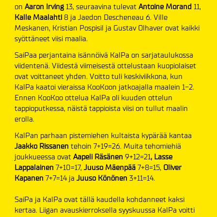
on
Aaron Irving
13, seuraavina tulevat
Antoine Morand
11,
Kalle
Maalahti
8 ja Jaedon Descheneau 6. Ville
Meskanen, Kristian Pospisil ja Gustav Olhaver ovat kaikki
syöttäneet viisi maalia.
SaiPaa perjantaina isännöivä KalPa on sarjataulukossa
viidentenä. Viidestä viimeisestä ottelustaan kuopiolaiset
ovat voittaneet yhden. Voitto tuli keskiviikkona, kun
KalPa kaatoi vieraissa KooKoon jatkoajalla maalein 1-2.
Ennen KooKoo ottelua KalPa oli kuuden ottelun
tappioputkessa, näistä tappioista viisi on tullut maalin
erolla.
KalPan parhaan pistemiehen kultaista kypärää kantaa
Jaakko Rissanen
tehoin 7+19=26. Muita tehomiehiä
joukkueessa ovat
Aapeli Räsänen
9+12=21
, Lasse
Lappalainen
7+10=17,
Juuso Mäenpää
7+8=15,
Oliver
Kapanen
7+7=14 ja
Juuso Könönen
3+11=14.
SaiPa ja KalPa ovat tällä kaudella kohdanneet kaksi
kertaa. Liigan avauskierroksella syyskuussa KalPa voitti