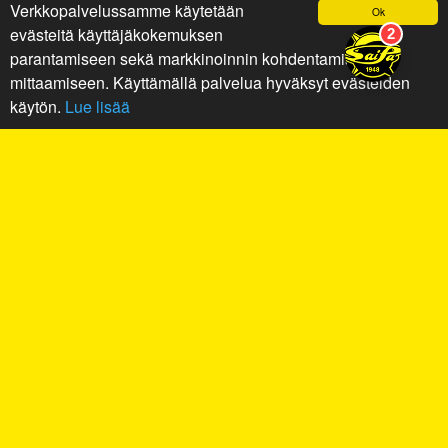
Verkkopalvelussamme käytetään
Ok
evästeitä käyttäjäkokemuksen
parantamiseen sekä markkinoinnin kohdentamiseen ja
mittaamiseen. Käyttämällä palvelua hyväksyt evästeiden
käytön.
Lue lisää