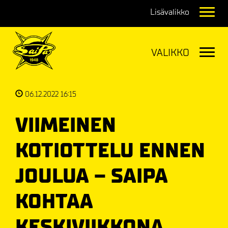
Navig
Navig
06.12.2022 16:15
VIIMEINEN
KOTIOTTELU ENNEN
JOULUA – SAIPA
KOHTAA
KESKIVIIKKONA