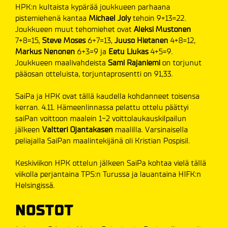
HPK:n kultaista kypärää joukkueen parhaana
pistemiehenä kantaa
Michael Joly
tehoin 9+13=22.
Joukkueen muut tehomiehet ovat
Aleksi Mustonen
7+8=15,
Steve Moses
6+7=13,
Juuso Hietanen
4+8=12,
Markus Nenonen
6+3=9 ja
Eetu Liukas
4+5=9.
Joukkueen maalivahdeista
Sami Rajaniemi
on torjunut
pääosan otteluista, torjuntaprosentti on 91,33.
SaiPa ja HPK ovat tällä kaudella kohdanneet toisensa
kerran. 4.11. Hämeenlinnassa pelattu ottelu päättyi
saiPan voittoon maalein 1-2 voittolaukauskilpailun
jälkeen
Valtteri Ojantakasen
maalilla. Varsinaisella
peliajalla SaiPan maalintekijänä oli Kristian Pospisil.
Keskiviikon HPK ottelun jälkeen SaiPa kohtaa vielä tällä
viikolla perjantaina TPS:n Turussa ja lauantaina HIFK:n
Helsingissä.
NOSTOT