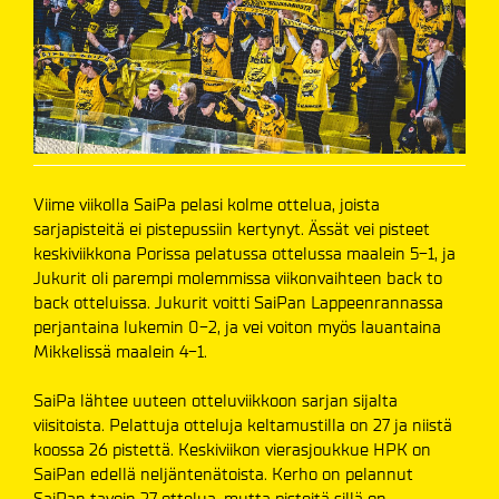
Viime viikolla SaiPa pelasi kolme ottelua, joista
sarjapisteitä ei pistepussiin kertynyt. Ässät vei pisteet
keskiviikkona Porissa pelatussa ottelussa maalein 5-1, ja
Jukurit oli parempi molemmissa viikonvaihteen back to
back otteluissa. Jukurit voitti SaiPan Lappeenrannassa
perjantaina lukemin 0-2, ja vei voiton myös lauantaina
Mikkelissä maalein 4-1.
SaiPa lähtee uuteen otteluviikkoon sarjan sijalta
viisitoista. Pelattuja otteluja keltamustilla on 27 ja niistä
koossa 26 pistettä. Keskiviikon vierasjoukkue HPK on
SaiPan edellä neljäntenätoista. Kerho on pelannut
SaiPan tavoin 27 ottelua, mutta pisteitä sillä on