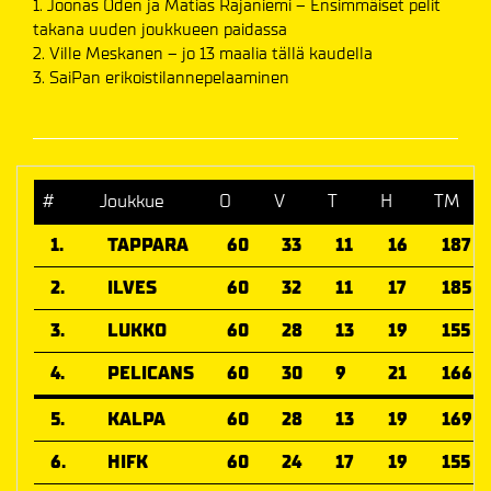
1. Joonas Oden ja Matias Rajaniemi – Ensimmäiset pelit
takana uuden joukkueen paidassa
2. Ville Meskanen – jo 13 maalia tällä kaudella
3. SaiPan erikoistilannepelaaminen
#
Joukkue
O
V
T
H
TM
1.
TAPPARA
60
33
11
16
187
2.
ILVES
60
32
11
17
185
3.
LUKKO
60
28
13
19
155
4.
PELICANS
60
30
9
21
166
5.
KALPA
60
28
13
19
169
6.
HIFK
60
24
17
19
155