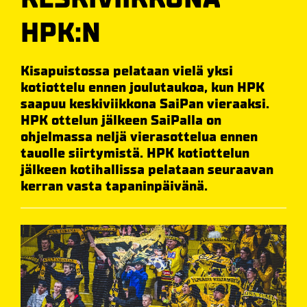
HPK:N
Kisapuistossa pelataan vielä yksi
kotiottelu ennen joulutaukoa, kun HPK
saapuu keskiviikkona SaiPan vieraaksi.
HPK ottelun jälkeen SaiPalla on
ohjelmassa neljä vierasottelua ennen
tauolle siirtymistä. HPK kotiottelun
jälkeen kotihallissa pelataan seuraavan
kerran vasta tapaninpäivänä.