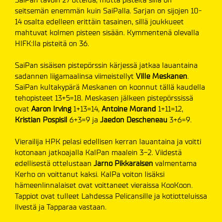
seitsemän enemmän kuin SaiPalla. Sarjan on sijojen 10-
14 osalta edelleen erittäin tasainen, sillä joukkueet
mahtuvat kolmen pisteen sisään. Kymmentenä olevalla
HIFK:lla pisteitä on 36.
SaiPan sisäisen pistepörssin kärjessä jatkaa lauantaina
sadannen liigamaalinsa viimeistellyt
Ville
Meskanen
.
SaiPan kultakypärä Meskanen on koonnut tällä kaudella
tehopisteet 13+5=18. Meskasen jälkeen pistepörssissä
ovat
Aaron Irving
1+13=14,
Antoine Morand
1+11=12,
Kristian Pospisil
6+3=9 ja
Jaedon Descheneau
3+6=9.
Vierailija HPK pelasi edellisen kerran lauantaina ja voitti
kotonaan jatkoajalla KalPan maalein 3-2. Viidestä
edellisestä ottelustaan
Jarno Pikkaraisen
valmentama
Kerho on voittanut kaksi. KalPa voiton lisäksi
hämeenlinnalaiset ovat voittaneet vieraissa KooKoon.
Tappiot ovat tulleet Lahdessa Pelicansille ja kotiotteluissa
Ilvestä ja Tapparaa vastaan.