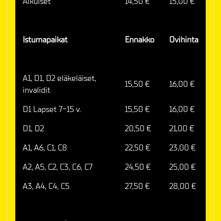
Aikuiset
14,50 €
15,00 €
Istumapaikat
Ennakko
Ovihinta
A1, D1, D2 eläkeläiset,
15,50 €
16,00 €
invalidit
D1 Lapset 7-15 v.
15,50 €
16,00 €
D1, D2
20,50 €
21,00 €
A1, A6, C1, C8
22,50 €
23,00 €
A2, A5, C2, C3, C6, C7
24,50 €
25,00 €
A3, A4, C4, C5
27,50 €
28,00 €