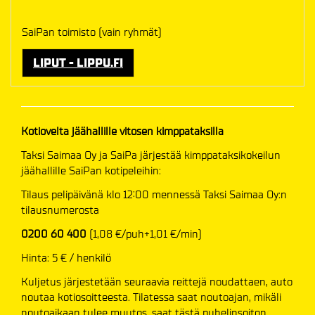
SaiPan toimisto (vain ryhmät)
LIPUT - LIPPU.FI
Kotiovelta jäähallille vitosen kimppataksilla
Taksi Saimaa Oy ja SaiPa järjestää kimppataksikokeilun
jäähallille SaiPan kotipeleihin:
Tilaus pelipäivänä klo 12:00 mennessä Taksi Saimaa Oy:n
tilausnumerosta
0200 60 400
(1,08 €/puh+1,01 €/min)
Hinta: 5 € / henkilö
Kuljetus järjestetään seuraavia reittejä noudattaen, auto
noutaa kotiosoitteesta. Tilatessa saat noutoajan, mikäli
noutoaikaan tulee muutos, saat tästä puhelinsoiton.