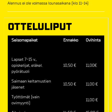
Alennus ei ole voimassa lounasaikana (klo 11-14)
OTTELULIPUT
Seisomapaikat
Ennakko
Ovihinta
Lapset 7-15 v.,
opiskelijat, eläkel.
10,50 €
11,00€
pyörätuoli
Saimaan keltamustien
10,50 €
11,00 €
jäsenet
Työttömät (vain
11,00 €
ovimyynti)