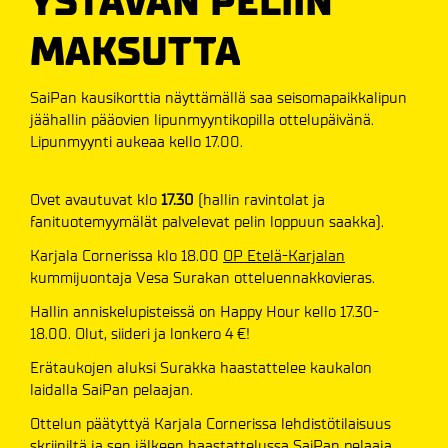
YSTÄVÄN PELIIN
MAKSUTTA
SaiPan kausikorttia näyttämällä saa seisomapaikkalipun
jäähallin pääovien lipunmyyntikopilla ottelupäivänä.
Lipunmyynti aukeaa kello 17.00.
Ovet avautuvat klo
17.30
(hallin ravintolat ja
fanituotemyymälät palvelevat pelin loppuun saakka).
Karjala Cornerissa klo 18.00
OP Etelä-Karjalan
kummijuontaja Vesa Surakan otteluennakkovieras.
Hallin anniskelupisteissä on Happy Hour kello 17.30-
18.00. Olut, siideri ja lonkero 4 €!
Erätaukojen aluksi Surakka haastattelee kaukalon
laidalla SaiPan pelaajan.
Ottelun päätyttyä Karjala Cornerissa lehdistötilaisuus
skriiniltä ja sen jälkeen haastattelussa SaiPan pelaaja.