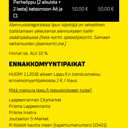
Perhelippu (2 aikuista +
2 lasta) katsomoon A6 ja
50,00 €
50,00 €
C1
Alennuskategorioissa lipun käyttäjä on velvollinen
todistamaan oikeutensa alennukseen hallin
sisäänpääsyssä (Kela-kortti, opiskelijakortti, Saimaan
keltamustien jäsenkortti jne.).
Hinnat sis. ALV 10 %.
ENNAKKOMYYNTIPAIKAT
HUOM! 1.1.2018 alkaen Lippu.fi:n toimitusmaksu
ennakkomyyntipaikoissa 2 € / tilaus
Mitä maksuja lippu.fi lippuostokseen tulee?
Lappeenrannan Citymarket
Prisma Lappeenranta
Prisma Imatra
Joutsenon S-Market
R-Kioskit kautta maan (tapahtumanumero 113401)