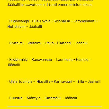
Jäähallille saavutaan n. 1 tunti ennen ottelun alkua.
· Ruoholampi - Uus-Lavola - Skinnarila - Sammonlahti -
Huhtiniemi – Jäähalli
· Kivisalmi – Voisalmi – Pallo - Pikisaari – Jäähalli
· Kiiskinmäki – Kanavansuu – Lauritsala - Kaukas –
Jäähalli
· Ojala Tuomela – Hiessilta - ­­­Karhuvuori – Tirilä – Jäähalli
· Kuusela – Mäntylä – Kesämäki – Jäähalli­­