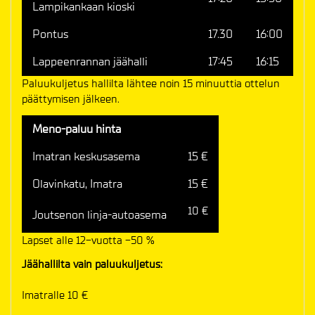
Lampikankaan kioski
Pontus
17.30
16:00
Lappeenrannan jäähalli
17:45
16:15
Paluukuljetus hallilta lähtee noin 15 minuuttia ottelun
päättymisen jälkeen.
Meno-paluu hinta
Imatran keskusasema
15 €
Olavinkatu, Imatra
15 €
10 €
Joutsenon linja-autoasema
Lapset alle 12-vuotta -50 %
Jäähallilta vain paluukuljetus:
Imatralle 10 €