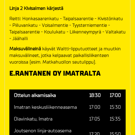
Linja 2 Kivisalmen kärjestä
Reitti: Honkasaarenkatu - Taipalsaarentie - Kivistönkatu
- Piiluvankatu - Voisalmentie - Tyysterniementie -
Taipalsaarentie - Koulukatu - Liikenneympyrä - Valtakatu
- Jäähalli
Maksuvälineinä
käyvät Waltti-lipputuotteet ja muutkin
maksuvälineet, jotka kelpaavat paikallisliikenteen
vuoroissa (esim. Matkahuollon seutulippu).
E.RANTANEN OY IMATRALTA
Ottelun alkamisaika
18:30
17:00
Imatran keskusliikenneasema
17:00
15:30
Olavinkatu, Imatra
17:05
15:35
Joutsenon linja-autoasema
17:20
15:50