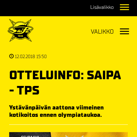
Navig
Navig
12.02.2018 15:50
OTTELUINFO: SAIPA
- TPS
Ystävänpäivän aattona viimeinen
kotikoitos ennen olympiataukoa.