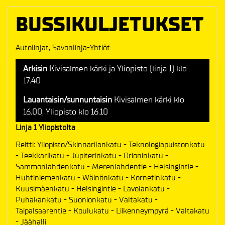
BUSSIKULJETUKSET
Autolinjat, Savonlinja-Yhtiöt
Arkisin
Kivisalmen kärki ja Yliopisto (linja 1) klo
17.40
Lauantaisin/sunnuntaisin
Kivisalmen kärki klo
16.00, Yliopisto klo 16.10
Linja 1 Yliopistolta
Reitti: Yliopisto/Skinnarilankatu - Teknologiapuistonkatu
- Teekkarikatu - Jupiterinkatu - Orioninkatu -
Sammonlahdenkatu - Merenlahdentie - Helsingintie -
Huhtiniemenkatu - Wäinönkatu - Kornetinkatu -
Kuusimäenkatu - Helsingintie - Lavolankatu -
Puhakankatu - Suonionkatu - Valtakatu -
Taipalsaarentie - Koulukatu - Liikenneympyrä - Valtakatu
- Jäähalli