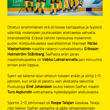
Ottelun ensimmäinen erä oli kovaa kamppailua ja fyysistä
vääntöä, molempien joukkueiden aloittaessa vahvalla
intensiteetillä. Erässä nähtiin taklauksia molemmin
puolin. Kotijoukkueesta vaarallisimmat tilanteet
Niclas
Westerholmin
maalille rakensi ruotsalaisketju
Eriksson
-
Holmström
-
Ståhlberg
. SaiPasta erän paras
maalintekopaikka oli
Veikko Loimarannalla
pari minuuttia
ennen erän loppua.
Sport sai salama-alun ottelun toiseen erään ja siirtyi 1-0
johtoon, kun erää oli pelattu vain yksitoista sekuntia.
Puolustaja
Emil Johansson
laukoi kiekon SaiPan maalin
Turo Asplundin
voittamasta hyökkäyspään aloituksesta.
Sportin 2-0 johtomaali oli
Roope Talajan
käsialaa. Talaja
riisti kiekon SaiPan pelaajilta ja pääsi viimeistelemään