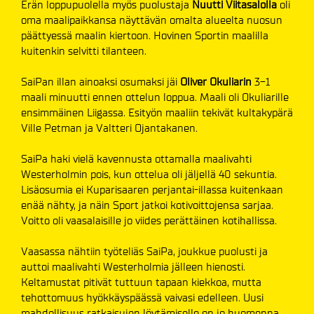
Erän loppupuolella myös puolustaja
Nuutti Viitasalolla
oli
oma maalipaikkansa näyttävän omalta alueelta nuosun
päättyessä maalin kiertoon. Hovinen Sportin maalilla
kuitenkin selvitti tilanteen.
SaiPan illan ainoaksi osumaksi jäi
Oliver Okuliarin
3-1
maali minuutti ennen ottelun loppua. Maali oli Okuliarille
ensimmäinen Liigassa. Esityön maaliin tekivät kultakypärä
Ville Petman ja Valtteri Ojantakanen.
SaiPa haki vielä kavennusta ottamalla maalivahti
Westerholmin pois, kun ottelua oli jäljellä 40 sekuntia.
Lisäosumia ei Kuparisaaren perjantai-illassa kuitenkaan
enää nähty, ja näin Sport jatkoi kotivoittojensa sarjaa.
Voitto oli vaasalaisille jo viides perättäinen kotihallissa.
Vaasassa nähtiin työteliäs SaiPa, joukkue puolusti ja
auttoi maalivahti Westerholmia jälleen hienosti.
Keltamustat pitivät tuttuun tapaan kiekkoa, mutta
tehottomuus hyökkäyspäässä vaivasi edelleen. Uusi
mahdollisuus ratkaisujen löytämiselle on jo huomenna