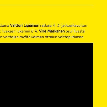
istaina
Valtteri
Lipiäinen
ratkaisi 4-3-jatkoaikavoiton
t Ilveksen lukemin 6-4.
Ville
Meskanen
osui Ilvestä
en voittojen myötä kolmen ottelun voittoputkessa.