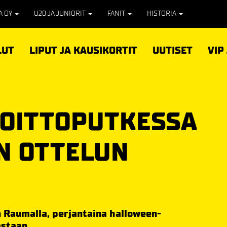
PA OY
U20 JA JUNIORIT
FANIT
HISTORIA
LUT
LIPUT JA KAUSIKORTIT
UUTISET
VIP
 VOITTOPUTKESSA
N OTTELUN
 Raumalla, perjantaina halloween-
astaan.