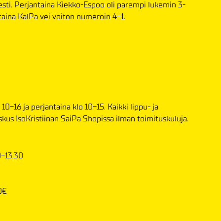
esti. Perjantaina Kiekko-Espoo oli parempi lukemin 3-
taina KalPa vei voiton numeroin 4-1.
0-16 ja perjantaina klo 10-15. Kaikki lippu- ja
kus IsoKristiinan SaiPa Shopissa ilman toimituskuluja.
-13.30
0€