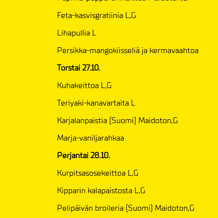
Feta-kasvisgratiinia L,G
Lihapullia L
Persikka-mangokiisseliä ja kermavaahtoa
Torstai 27.10.
Kuhakeittoa L,G
Teriyaki-kanavartaita L
Karjalanpaistia (Suomi) Maidoton,G
Marja-vaniljarahkaa
Perjantai 28.10.
Kurpitsasosekeittoa L,G
Kipparin kalapaistosta L,G
Pelipäivän broileria (Suomi) Maidoton,G