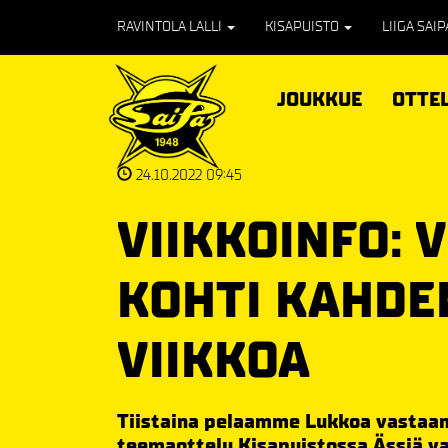
RAVINTOLA LALLI
KISAPUISTO
LIIGA SAI
JOUKKUE
OTTE
24.10.2022 09:45
VIIKKOINFO:
KOHTI KAHDE
VIIKKOA
Tiistaina pelaamme Lukkoa vastaan
teemaottelu Kisapuistossa Ässiä v