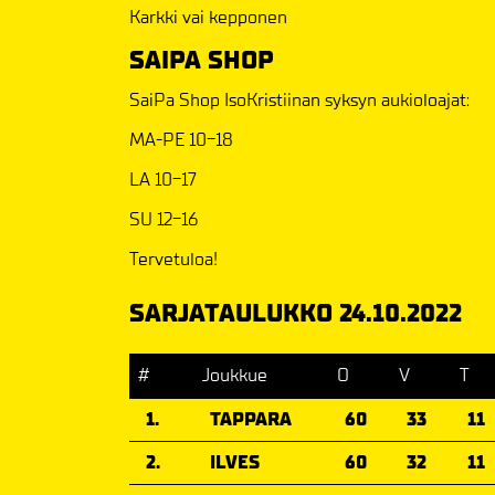
Karkki vai kepponen
SAIPA SHOP
SaiPa Shop IsoKristiinan syksyn aukioloajat:
MA-PE 10-18
LA 10-17
SU 12-16
Tervetuloa!
SARJATAULUKKO 24.10.2022
#
Joukkue
O
V
T
1.
TAPPARA
60
33
11
2.
ILVES
60
32
11