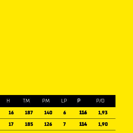
H
TM
PM
LP
P
P/O
16
187
140
6
116
1,93
17
185
126
7
114
1,90