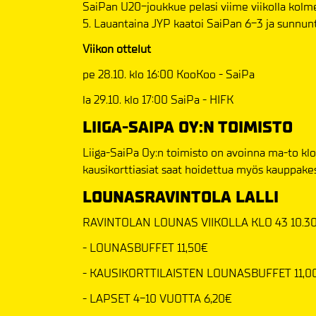
SaiPan U20-joukkue pelasi viime viikolla kolm
5. Lauantaina JYP kaatoi SaiPan 6-3 ja sunnun
Viikon ottelut
pe 28.10. klo 16:00 KooKoo - SaiPa
la 29.10. klo 17:00 SaiPa - HIFK
LIIGA-SAIPA OY:N TOIMISTO
Liiga-SaiPa Oy:n toimisto on avoinna ma-to klo 1
kausikorttiasiat saat hoidettua myös kauppakes
LOUNASRAVINTOLA LALLI
RAVINTOLAN LOUNAS VIIKOLLA KLO 43 10.30
- LOUNASBUFFET 11,50€
- KAUSIKORTTILAISTEN LOUNASBUFFET 11,0
- LAPSET 4-10 VUOTTA 6,20€