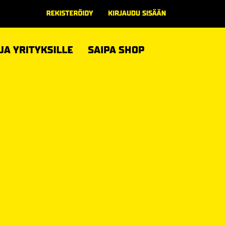
REKISTERÖIDY
KIRJAUDU SISÄÄN
 JA YRITYKSILLE
SAIPA SHOP