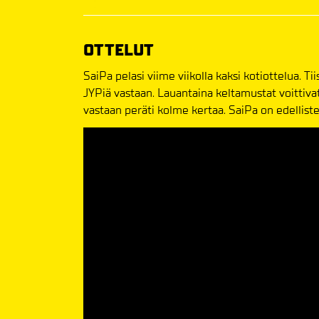
OTTELUT
SaiPa pelasi viime viikolla kaksi kotiottelua. Ti
JYPiä vastaan. Lauantaina keltamustat voittiva
vastaan peräti kolme kertaa. SaiPa on edellist