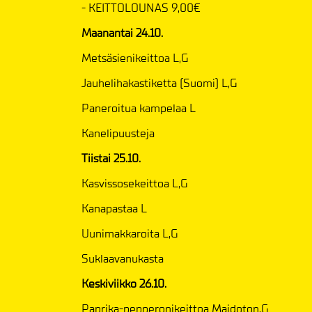
- KEITTOLOUNAS 9,00€
Maanantai 24.10.
Metsäsienikeittoa L,G
Jauhelihakastiketta (Suomi) L,G
Paneroitua kampelaa L
Kanelipuusteja
Tiistai 25.10.
Kasvissosekeittoa L,G
Kanapastaa L
Uunimakkaroita L,G
Suklaavanukasta
Keskiviikko 26.10.
Paprika-pepperonikeittoa Maidoton,G