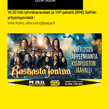
OSTA TÄSTÄ!
Yli 20 hlö ryhmävaraukset ja VIP-paketit (89€) SaiPan
yritysmyynnistä :
Ville Koho, ville.koho@saipa.fi