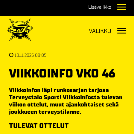
Navig
Navig
10.11.2025 08:05
VIIKKOINFO VKO 46
Viikkoinfon läpi runkosarjan tarjoaa
Terveystalo Sport! Viikkoinfosta tulevan
viikon ottelut, muut ajankohtaiset sekä
joukkueen terveystilanne.
TULEVAT OTTELUT