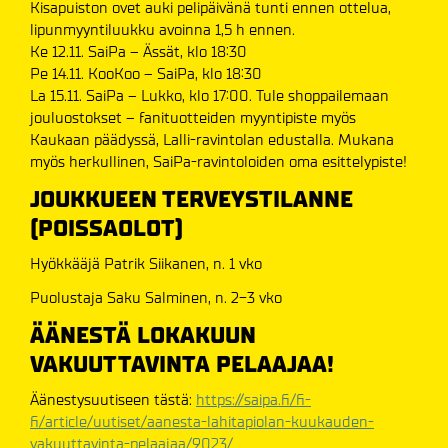
Kisapuiston ovet auki pelipäivänä tunti ennen ottelua,
lipunmyyntiluukku avoinna 1,5 h ennen.
Ke 12.11. SaiPa – Ässät, klo 18:30
Pe 14.11. KooKoo – SaiPa, klo 18:30
La 15.11. SaiPa – Lukko, klo 17:00. Tule shoppailemaan
jouluostokset – fanituotteiden myyntipiste myös
Kaukaan päädyssä, Lalli-ravintolan edustalla. Mukana
myös herkullinen, SaiPa-ravintoloiden oma esittelypiste!
JOUKKUEEN TERVEYSTILANNE
(POISSAOLOT)
Hyökkääjä Patrik Siikanen, n. 1 vko
Puolustaja Saku Salminen, n. 2-3 vko
ÄÄNESTÄ LOKAKUUN
VAKUUTTAVINTA PELAAJAA!
Äänestysuutiseen tästä:
https://saipa.fi/fi-
fi/article/uutiset/aanesta-lahitapiolan-kuukauden-
vakuuttavinta-pelaajaa/9023/