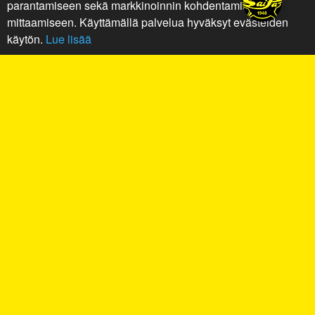
parantamiseen sekä markkinoinnin kohdentamiseen ja
mittaamiseen. Käyttämällä palvelua hyväksyt evästeiden
käytön.
Lue lisää