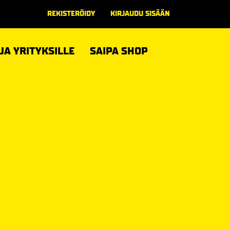
REKISTERÖIDY
KIRJAUDU SISÄÄN
 JA YRITYKSILLE
SAIPA SHOP