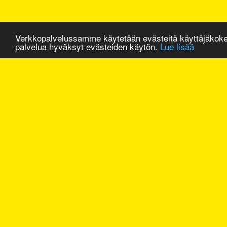
Verkkopalvelussamme käytetään evästeitä käyttäjäkok
palvelua hyväksyt evästeiden käytön.
Lue lisää