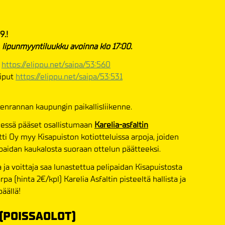
.!
n, lipunmyyntiluukku avoinna klo 17:00.
t
https://elippu.net/saipa/53:560
liput
https://elippu.net/saipa/53:531
enrannan kaupungin paikallisliikenne.
essä pääset osallistumaan
Karelia-asfaltin
tti Oy myy Kisapuiston kotiotteluissa arpoja, joiden
aidan kaukalosta suoraan ottelun päätteeksi.
 ja voittaja saa lunastettua pelipaidan Kisapuistosta
pa (hinta 2€/kpl) Karelia Asfaltin pisteeltä hallista ja
äällä!
(POISSAOLOT)