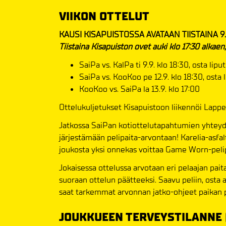
VIIKON OTTELUT
KAUSI KISAPUISTOSSA AVATAAN TIISTAINA 9.9
Tiistaina Kisapuiston ovet auki klo 17:30 alkae
SaiPa vs. KalPa ti 9.9. klo 18:30, osta lipu
SaiPa vs. KooKoo pe 12.9. klo 18:30, osta 
KooKoo vs. SaiPa la 13.9. klo 17:00
Ottelukuljetukset Kisapuistoon liikennöi Lappe
Jatkossa SaiPan kotiottelutapahtumien yhteyd
järjestämään pelipaita-arvontaan! Karelia-asfal
joukosta yksi onnekas voittaa Game Worn-pelip
Jokaisessa ottelussa arvotaan eri pelaajan paita
suoraan ottelun päätteeksi. Saavu peliin, osta ar
saat tarkemmat arvonnan jatko-ohjeet paikan p
JOUKKUEEN TERVEYSTILANNE 