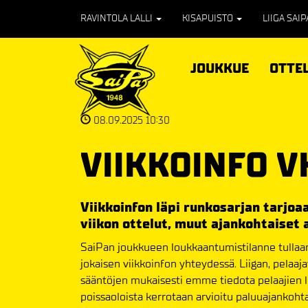
RAVINTOLA LALLI
KISAPUISTO
LIIGA SAI
JOUKKUE
OTTE
08.09.2025 10:30
VIIKKOINFO V
Viikkoinfon läpi runkosarjan tarjoa
viikon ottelut, muut ajankohtaiset 
SaiPan joukkueen loukkaantumistilanne tullaan
jokaisen viikkoinfon yhteydessä. Liigan, pelaaj
sääntöjen mukaisesti emme tiedota pelaajien lou
poissaoloista kerrotaan arvioitu paluuajankoht