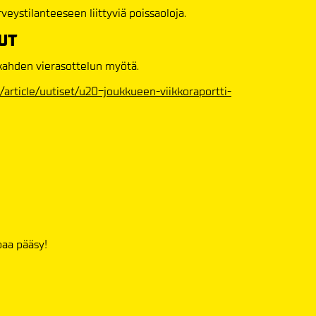
rveystilanteeseen liittyviä poissaoloja.
UT
 kahden vierasottelun myötä.
i-fi/article/uutiset/u20-joukkueen-viikkoraportti-
paa pääsy!