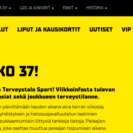
PA OY
U20 JA JUNIORIT
FANIT
HISTORIA
LUT
LIPUT JA KAUSIKORTIT
UUTISET
VIP
KO 37!
a Terveystalo Sport! Viikkoinfosta tulevan
asiat sekä joukkueen terveystilanne.
 päivittämään kauden aikana aina kerran viikossa,
ayhdistyksen ja tietosuojavaltuutetun laatimien
kkaantumisiin liittyviä tarkkoja tietoja. Pelaajien
a, joka saattaa muuttua pelaajan toipumisen aikana.