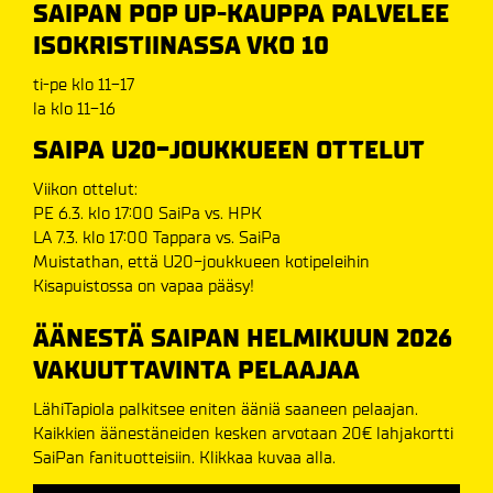
SAIPAN POP UP-KAUPPA PALVELEE
ISOKRISTIINASSA VKO 10
ti-pe klo 11-17
la klo 11-16
SAIPA U20-JOUKKUEEN OTTELUT
Viikon ottelut:
PE 6.3. klo 17:00 SaiPa vs. HPK
LA 7.3. klo 17:00 Tappara vs. SaiPa
Muistathan, että U20-joukkueen kotipeleihin
Kisapuistossa on vapaa pääsy!
ÄÄNESTÄ SAIPAN HELMIKUUN 2026
VAKUUTTAVINTA PELAAJAA
LähiTapiola palkitsee eniten ääniä saaneen pelaajan.
Kaikkien äänestäneiden kesken arvotaan 20€ lahjakortti
SaiPan fanituotteisiin. Klikkaa kuvaa alla.