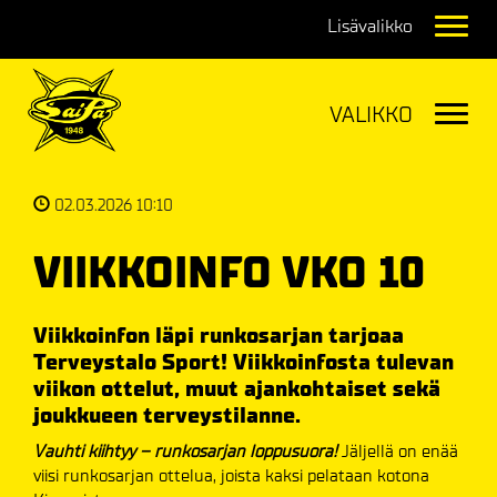
Navig
Navig
02.03.2026 10:10
VIIKKOINFO VKO 10
Viikkoinfon läpi runkosarjan tarjoaa
Terveystalo Sport! Viikkoinfosta tulevan
viikon ottelut, muut ajankohtaiset sekä
joukkueen terveystilanne.
Vauhti kiihtyy – runkosarjan loppusuora!
Jäljellä on enää
viisi runkosarjan ottelua, joista kaksi pelataan kotona