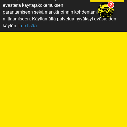
evästeitä käyttäjäkokemuksen
parantamiseen sekä markkinoinnin kohdentamiseen ja
mittaamiseen. Käyttämällä palvelua hyväksyt evästeiden
käytön.
Lue lisää