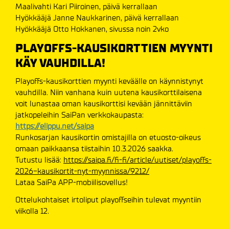
Maalivahti Kari Piiroinen, päivä kerrallaan
Hyökkääjä Janne Naukkarinen, päivä kerrallaan
Hyökkääjä Otto Hokkanen, sivussa noin 2vko
PLAYOFFS-KAUSIKORTTIEN MYYNTI
KÄY VAUHDILLA!
Playoffs-kausikorttien myynti keväälle on käynnistynyt
vauhdilla. Niin vanhana kuin uutena kausikorttilaisena
voit lunastaa oman kausikorttisi kevään jännittäviin
jatkopeleihin SaiPan verkkokaupasta:
https://elippu.net/saipa
Runkosarjan kausikortin omistajilla on etuosto-oikeus
omaan paikkaansa tiistaihin 10.3.2026 saakka.
Tutustu lisää:
https://saipa.fi/fi-fi/article/uutiset/playoffs-
2026-kausikortit-nyt-myynnissa/9212/
Lataa SaiPa APP-mobiilisovellus!
Ottelukohtaiset irtoliput playoffseihin tulevat myyntiin
viikolla 12.