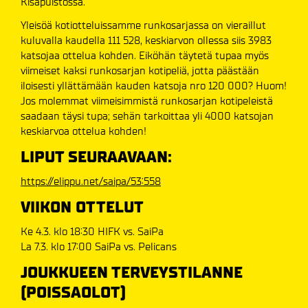
Kisapuistossa.
Yleisöä kotiotteluissamme runkosarjassa on vieraillut
kuluvalla kaudella 111 528, keskiarvon ollessa siis 3983
katsojaa ottelua kohden. Eiköhän täytetä tupaa myös
viimeiset kaksi runkosarjan kotipeliä, jotta päästään
iloisesti yllättämään kauden katsoja nro 120 000? Huom!
Jos molemmat viimeisimmistä runkosarjan kotipeleistä
saadaan täysi tupa; sehän tarkoittaa yli 4000 katsojan
keskiarvoa ottelua kohden!
LIPUT SEURAAVAAN:
https://elippu.net/saipa/53:558
VIIKON OTTELUT
Ke 4.3. klo 18:30 HIFK vs. SaiPa
La 7.3. klo 17:00 SaiPa vs. Pelicans
JOUKKUEEN TERVEYSTILANNE
(POISSAOLOT)