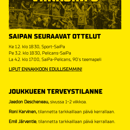
SAIPAN SEURAAVAT OTTELUT
Ke 1.2. klo 18:30, Sport-SaiPa
Pe 3.2. klo 18:30, Pelicans-SaiPa
La 4.2. klo 17:00, SaiPa-Pelicans, 90's teemapeli
LIPUT ENNAKKOON EDULLISEMMIN!
JOUKKUEEN TERVEYSTILANNE
Jaedon Descheneau,
sivussa 1-2 viikkoa.
Roni Karvinen,
tilannetta tarkkaillaan päivä kerrallaan.
Emil Järventie
, tilannetta tarkkaillaan päivä kerrallaan.