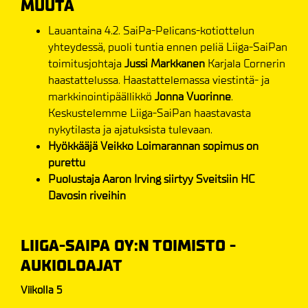
MUUTA
Lauantaina 4.2. SaiPa-Pelicans-kotiottelun
yhteydessä, puoli tuntia ennen peliä Liiga-SaiPan
toimitusjohtaja
Jussi Markkanen
Karjala Cornerin
haastattelussa. Haastattelemassa viestintä- ja
markkinointipäällikkö
Jonna Vuorinne
.
Keskustelemme Liiga-SaiPan haastavasta
nykytilasta ja ajatuksista tulevaan.
Hyökkääjä Veikko Loimarannan sopimus on
purettu
Puolustaja Aaron Irving siirtyy Sveitsiin HC
Davosin riveihin
LIIGA-SAIPA OY:N TOIMISTO -
AUKIOLOAJAT
Viikolla 5