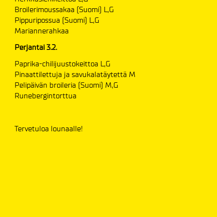
Broilerimoussakaa (Suomi) L,G
Pippuripossua (Suomi) L,G
Mariannerahkaa
Perjantai 3.2.
Paprika-chilijuustokeittoa L,G
Pinaattilettuja ja savukalatäytettä M
Pelipäivän broileria (Suomi) M,G
Runebergintorttua
Tervetuloa lounaalle!