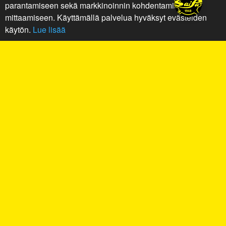
parantamiseen sekä markkinoinnin kohdentamiseen ja
mittaamiseen. Käyttämällä palvelua hyväksyt evästeiden
käytön.
Lue lisää