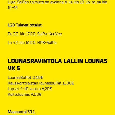
Liiga-SaiPan toimisto on avoinna ti-ke klo 10-16, to-pe klo
10-15
U20 Tulevat ottelut:
Pe 3.2. klo 17:00, SaiPa-KooVee
La 4.2. klo 16:00, HPK-SaiPa
LOUNASRAVINTOLA LALLIN LOUNAS
VK 5
LounasBuffet 11,50€
Kausikorttilaisten lounasbuffet 11,00€
Lapset 4-10 vuotta 6,20€
​​​​​​​Keittolounas 9,00€
Maanantai 30.1.