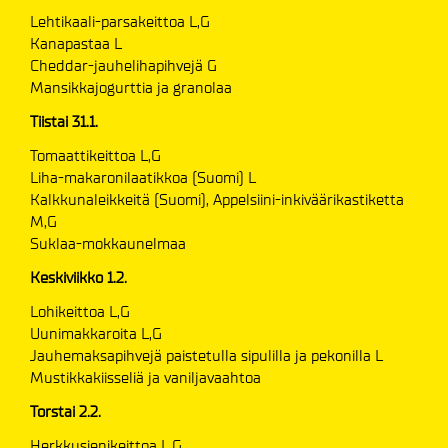
Lehtikaali-parsakeittoa L,G
Kanapastaa L
Cheddar-jauhelihapihvejä G
Mansikkajogurttia ja granolaa
Tiistai 31.1.
Tomaattikeittoa L,G
Liha-makaronilaatikkoa (Suomi) L
Kalkkunaleikkeitä (Suomi), Appelsiini-inkiväärikastiketta
M,G
Suklaa-mokkaunelmaa
Keskiviikko 1.2.
Lohikeittoa L,G
Uunimakkaroita L,G
Jauhemaksapihvejä paistetulla sipulilla ja pekonilla L
Mustikkakiisseliä ja vaniljavaahtoa
Torstai 2.2.
Herkkusienikeittoa L,G