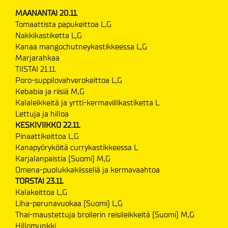
MAANANTAI 20.11.
Tomaattista papukeittoa L,G
Nakkikastiketta L,G
Kanaa mangochutneykastikkeessa L,G
Marjarahkaa
TIISTAI 21.11.
Poro-suppilovahverokeittoa L,G
Kebabia ja riisiä M,G
Kalaleikkeitä ja yrtti-kermaviilikastiketta L
Lettuja ja hilloa
KESKIVIIKKO 22.11.
Pinaattikeittoa L,G
Kanapyöryköitä currykastikkeessa L
Karjalanpaistia (Suomi) M,G
Omena-puolukkakiisseliä ja kermavaahtoa
TORSTAI 23.11.
Kalakeittoa L,G
Liha-perunavuokaa (Suomi) L,G
Thai-maustettuja broilerin reisileikkeitä (Suomi) M,G
Hillomunkki