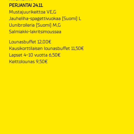
PERJANTAI 24.11.
Mustajuurikeittoa VE,G
Jauheliha-spagettivuokaa (Suomi) L
Uunibroileria (Suomi) M,G
Salmiakki-lakritsimoussea
Lounasbuffet 12,00€
Kausikorttilaisen lounasbuffet 11,50€
Lapset 4-10 vuotta 6,50€
Keittolounas 9,50€