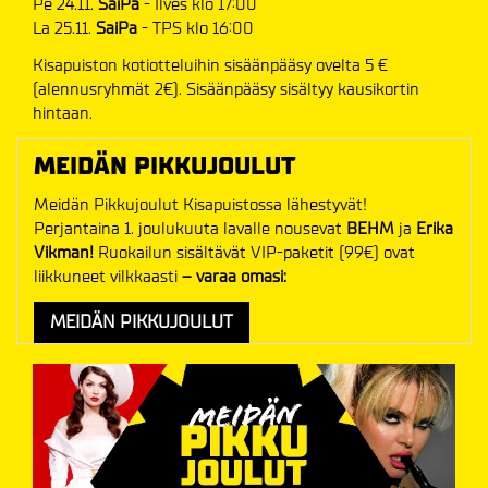
Pe 24.11.
SaiPa
- Ilves klo 17:00
La 25.11.
SaiPa
- TPS klo 16:00
Kisapuiston kotiotteluihin sisäänpääsy ovelta 5 €
(alennusryhmät 2€). Sisäänpääsy sisältyy kausikortin
hintaan.
MEIDÄN PIKKUJOULUT
Meidän Pikkujoulut Kisapuistossa lähestyvät!
Perjantaina 1. joulukuuta lavalle nousevat
BEHM
ja
Erika
Vikman!
Ruokailun sisältävät VIP-paketit (99€) ovat
liikkuneet vilkkaasti
– varaa omasi:
MEIDÄN PIKKUJOULUT