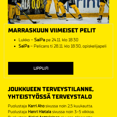
MARRASKUUN VIIMEISET PELIT
Lukko –
SaiPa
pe 24.11. klo 18:30
SaiPa
– Pelicans ti 28.11. klo 18:30, opiskelijapeli
LIPPU.FI
JOUKKUEEN TERVEYSTILANNE,
YHTEISTYÖSSÄ TERVEYSTALO
Puolustaja
Karri Aho
sivussa noin 2,5 kuukautta.
Puolustaja
Henri Hietala
sivussa
noin 3–5 viikkoa.