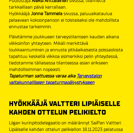
Puolustaja
Aleksi Anttalainen
sivussa, tilannetta
tarkkaillaan päivä kerrallaan.
Hyökkääjä
Jonne Tammela
sivussa, paluuaikataulua
pelaavaan kokoonpanoon ei toistaiseksi ole mahdollista
ennustaa tarkemmin.
Päivitämme joukkueen terveystilanteen kauden aikana
viikkoinfon yhteyteen. Mikäli merkittävä
loukkaantuminen ja ennuste pitkäaikaisesta poissaolosta
tapahtuu keskellä viikkoa esimerkiksi pelin yhteydessä,
tiedotamme tällaisessa tilanteessa asian erikseen
mahdollisimman nopeasti.
Tapaturman sattuessa varaa aika
Terveystalon
valtakunnalliseen tapaturmapäivystykseen
HYÖKKÄÄJÄ VALTTERI LIPIÄISELLE
KAHDEN OTTELUN PELIKIELTO
Liigan kurinpitodelegaatio on määrännyt SaiPan Valtteri
Lipiäiselle kahden ottelun pelikiellon 18.11.2023 pelatussa