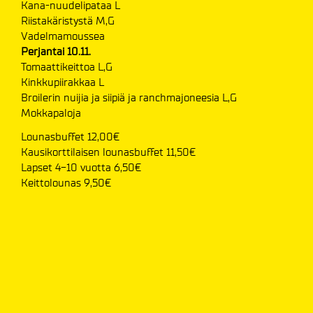
Kana-nuudelipataa L
Riistakäristystä M,G
Vadelmamoussea
Perjantai 10.11.
Tomaattikeittoa L,G
Kinkkupiirakkaa L
Broilerin nuijia ja siipiä ja ranchmajoneesia L,G
Mokkapaloja
Lounasbuffet 12,00€
Kausikorttilaisen lounasbuffet 11,50€
Lapset 4-10 vuotta 6,50€
Keittolounas 9,50€