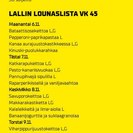
LALLIN LOUNASLISTA VK 45
Maanantai 6.11.
Bataattisosekeittoa L,G
Pepperoni-paprikapastaa L
Kanaa aurajuustokastikkeessa L,G
Kinuski-puolukkarahkaa
Tiistai 7.11.
Katkarapukeittoa L,G
Pesto-kanariisivuokaa L,G
Pannupihvejä sipulilla L
Raparperikiisseliä ja vaniljavaahtoa
Keskiviikko 8.11.
Savuporokeittoa L,G
Makkarakastiketta LG
Kalaleikkeitä ja lime-aiolia L
Banaanijogurttia ja suklaagranolaa
Torstai 9.11.
Viherpippurijuustokeittoa L,G