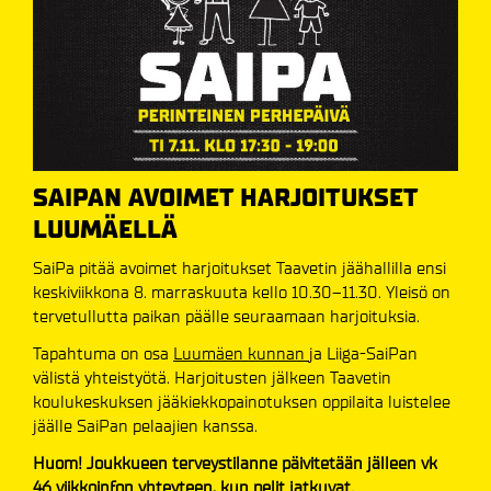
SAIPAN AVOIMET HARJOITUKSET
LUUMÄELLÄ
SaiPa pitää avoimet harjoitukset Taavetin jäähallilla ensi
keskiviikkona 8. marraskuuta kello 10.30–11.30. Yleisö on
tervetullutta paikan päälle seuraamaan harjoituksia.
Tapahtuma on osa
Luumäen kunnan
ja Liiga-SaiPan
välistä yhteistyötä. Harjoitusten jälkeen Taavetin
koulukeskuksen jääkiekkopainotuksen oppilaita luistelee
jäälle SaiPan pelaajien kanssa.
Huom! Joukkueen terveystilanne päivitetään jälleen vk
46 viikkoinfon yhteyteen, kun pelit jatkuvat.