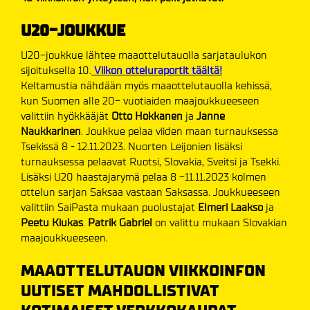
U20-JOUKKUE
U20-joukkue lähtee maaottelutauolla sarjataulukon
sijoituksella 10.
Viikon otteluraportit täältä!
Keltamustia nähdään myös maaottelutauolla kehissä,
kun Suomen alle 20- vuotiaiden maajoukkueeseen
valittiin hyökkääjät
Otto Hokkanen
ja
Janne
Naukkarinen
. Joukkue pelaa viiden maan turnauksessa
Tsekissä 8 - 12.11.2023. Nuorten Leijonien lisäksi
turnauksessa pelaavat Ruotsi, Slovakia, Sveitsi ja Tsekki.
Lisäksi U20 haastajarymä pelaa 8 -11.11.2023 kolmen
ottelun sarjan Saksaa vastaan Saksassa. Joukkueeseen
valittiin SaiPasta mukaan puolustajat
Elmeri Laakso
ja
Peetu Kiukas
.
Patrik Gabriel
on valittu mukaan Slovakian
maajoukkueeseen.
MAAOTTELUTAUON VIIKKOINFON
UUTISET MAHDOLLISTIVAT