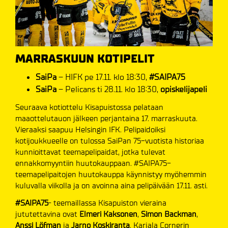
MARRASKUUN KOTIPELIT
SaiPa
– HIFK pe 17.11. klo 18:30,
#SAIPA75
SaiPa
– Pelicans ti 28.11. klo 18:30,
opiskelijapeli
Seuraava kotiottelu Kisapuistossa pelataan
maaottelutauon jälkeen perjantaina 17. marraskuuta.
Vieraaksi saapuu Helsingin IFK. Pelipaidoiksi
kotijoukkueelle on tulossa SaiPan 75-vuotista historiaa
kunnioittavat teemapelipaidat, jotka tulevat
ennakkomyyntiin huutokauppaan. #SAIPA75-
teemapelipaitojen huutokauppa käynnistyy myöhemmin
kuluvalla viikolla ja on avoinna aina pelipäivään 17.11. asti.
#SAIPA75
- teemaillassa Kisapuiston vieraina
jututettavina ovat
Elmeri Kaksonen
,
Simon Backman
,
Anssi Löfman
ja
Jarno Koskiranta
. Karjala Cornerin