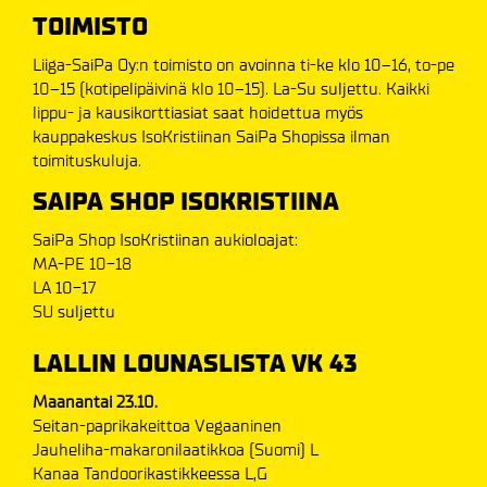
TOIMISTO
Liiga-SaiPa Oy:n toimisto on avoinna ti-ke klo 10–16, to-pe
10–15 (kotipelipäivinä klo 10–15). La-Su suljettu. Kaikki
lippu- ja kausikorttiasiat saat hoidettua myös
kauppakeskus IsoKristiinan SaiPa Shopissa ilman
toimituskuluja.
SAIPA SHOP ISOKRISTIINA
SaiPa Shop IsoKristiinan aukioloajat:
MA-PE 10-18
LA 10-17
SU suljettu
LALLIN LOUNASLISTA VK 43
Maanantai 23.10.
Seitan-paprikakeittoa Vegaaninen
Jauheliha-makaronilaatikkoa (Suomi) L
Kanaa Tandoorikastikkeessa L,G