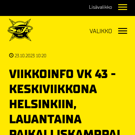
Navig
Navig
23.10.2023 10:20
VIIKKOINFO VK 43 -
KESKIVIIKKONA
HELSINKIIN,
LAUANTAINA
PAIKALLISKAMPPAI