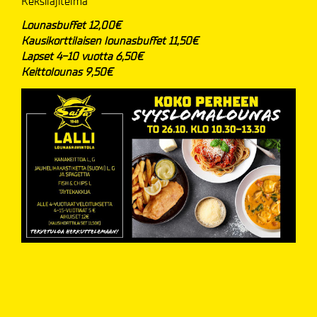
Keksilajitelma
Lounasbuffet 12,00€
Kausikorttilaisen lounasbuffet 11,50€
Lapset 4-10 vuotta 6,50€
Keittolounas 9,50€