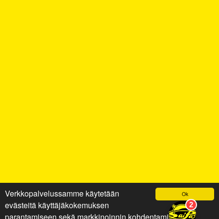
Verkkopalvelussamme käytetään
Ok
evästeitä käyttäjäkokemuksen
parantamiseen sekä markkinoinnin kohdentamiseen ja