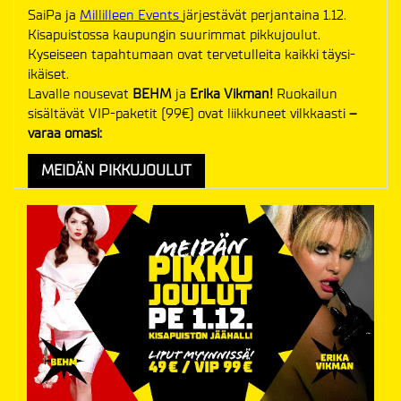
SaiPa ja
Millilleen Events
järjestävät perjantaina 1.12.
Kisapuistossa kaupungin suurimmat pikkujoulut.
Kyseiseen tapahtumaan ovat tervetulleita kaikki täysi-
ikäiset.
Lavalle nousevat
BEHM
ja
Erika Vikman!
Ruokailun
sisältävät VIP-paketit (99€) ovat liikkuneet vilkkaasti
–
varaa omasi:
MEIDÄN PIKKUJOULUT