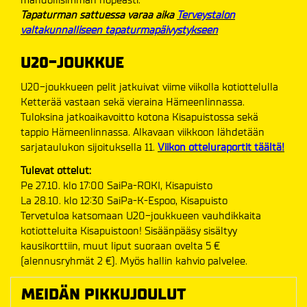
Tapaturman sattuessa varaa aika
Terveystalon
valtakunnalliseen tapaturmapäivystykseen
U20-JOUKKUE
U20-joukkueen pelit jatkuivat viime viikolla kotiottelulla
Ketterää vastaan sekä vieraina Hämeenlinnassa.
Tuloksina jatkoaikavoitto kotona Kisapuistossa sekä
tappio Hämeenlinnassa. Alkavaan viikkoon lähdetään
sarjataulukon sijoituksella 11.
Viikon otteluraportit täältä!
Tulevat ottelut:
Pe 27.10. klo 17:00 SaiPa-ROKI, Kisapuisto
La 28.10. klo 12:30 SaiPa-K-Espoo, Kisapuisto
Tervetuloa katsomaan U20-joukkueen vauhdikkaita
kotiotteluita Kisapuistoon! Sisäänpääsy sisältyy
kausikorttiin, muut liput suoraan ovelta 5 €
(alennusryhmät 2 €). Myös hallin kahvio palvelee.
MEIDÄN PIKKUJOULUT