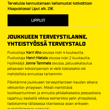
Tervetuloa kannustamaan keltamustat kotivoittoon
Kisapuistossa! Liput alk. 15€.
LIPPU.FI
JOUKKUEEN TERVEYSTILANNE,
YHTEISTYÖSSÄ TERVEYSTALO
Puolustaja
Karri Aho
sivussa noin 4 kuukautta.
Puolustaja
Henri Hietala
sivussa
noin 2 kuukautta.
Hyökkääjä
Jonne Tammela
sivussa, paluuaikataulua
pelaavaan kokoonpanoon ei vielä toistaiseksi ole
mahdollista ennustaa tarkemmin.
Päivitämme joukkueen terveystilanteen kauden aikana
viikkoinfon yhteyteen. Mikäli merkittävä
loukkaantuminen ja ennuste pitkäaikaisesta poissaolosta
tapahtuu keskellä viikkoa esimerkiksi pelin yhteydessä,
tiedotamme tällaisessa tilanteessa asian erikseen
mahdollisimman nopeasti.