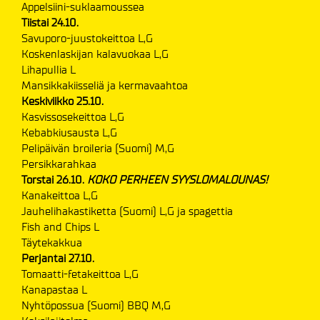
Appelsiini-suklaamoussea
Tiistai 24.10.
Savuporo-juustokeittoa L,G
Koskenlaskijan kalavuokaa L,G
Lihapullia L
Mansikkakiisseliä ja kermavaahtoa
Keskiviikko 25.10.
Kasvissosekeittoa L,G
Kebabkiusausta L,G
Pelipäivän broileria (Suomi) M,G
Persikkarahkaa
Torstai 26.10.
KOKO PERHEEN SYYSLOMALOUNAS!
Kanakeittoa L,G
Jauhelihakastiketta (Suomi) L,G ja spagettia
Fish and Chips L
Täytekakkua
Perjantai 27.10.
Tomaatti-fetakeittoa L,G
Kanapastaa L
Nyhtöpossua (Suomi) BBQ M,G