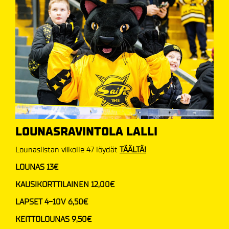
LOUNASRAVINTOLA LALLI
Lounaslistan viikolle 47 löydät
TÄÄLTÄ!
LOUNAS 13€
KAUSIKORTTILAINEN 12,00€
LAPSET 4-10V 6,50€
KEITTOLOUNAS 9,50€