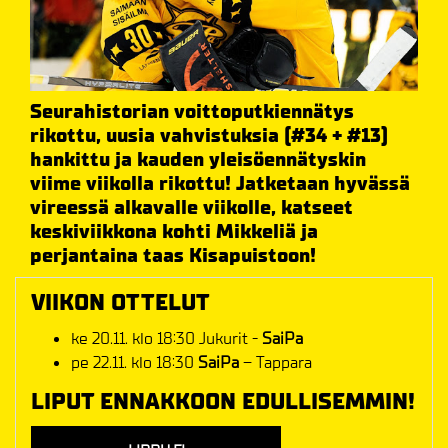
Seurahistorian voittoputkiennätys
rikottu, uusia vahvistuksia (#34 + #13)
hankittu ja kauden yleisöennätyskin
viime viikolla rikottu! Jatketaan hyvässä
vireessä alkavalle viikolle, katseet
keskiviikkona kohti Mikkeliä ja
perjantaina taas Kisapuistoon!
VIIKON OTTELUT
ke 20.11. klo 18:30 Jukurit -
SaiPa
pe 22.11. klo 18:30
SaiPa
– Tappara
LIPUT ENNAKKOON EDULLISEMMIN!