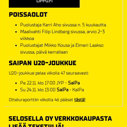
LIPPU.FI
POISSAOLOT
Puolustaja Karri Aho sivussa n. 5 kuukautta
Maalivahti Filip Lindberg sivussa, arvio 2-3
viikkoa
Puolustajat Mikko Kousa ja Elmeri Laakso
sivussa, päivä kerrallaan
SAIPAN U20-JOUKKUE
U20-joukkue pelaa viikolla 47 seuraavasti:
Pe 22.11. klo 17:00 JYP -
SaiPa
Su 24.11. klo 13:00
SaiPa
- KalPa
Otteluraporttiin viikolta 46 pääset
tästä!
SELOSELLA OY VERKKOKAUPASTA
LISÄÄ TEKSTIILIÄ!