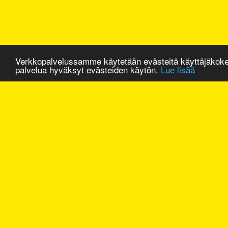
Verkkopalvelussamme käytetään evästeitä käyttäjäkok
palvelua hyväksyt evästeiden käytön.
Lue lisää