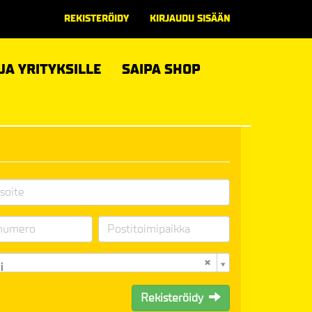
REKISTERÖIDY
KIRJAUDU SISÄÄN
 JA YRITYKSILLE
SAIPA SHOP
i
Rekisteröidy