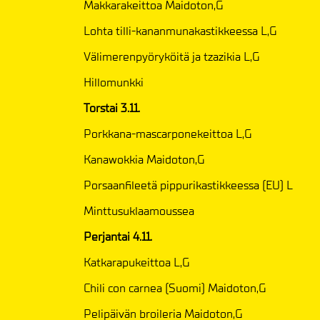
Makkarakeittoa Maidoton,G
Lohta tilli-kananmunakastikkeessa L,G
Välimerenpyöryköitä ja tzazikia L,G
Hillomunkki
Torstai 3.11.
Porkkana-mascarponekeittoa L,G
Kanawokkia Maidoton,G
Porsaanfileetä pippurikastikkeessa (EU) L
Minttusuklaamoussea
Perjantai 4.11.
Katkarapukeittoa L,G
Chili con carnea (Suomi) Maidoton,G
Pelipäivän broileria Maidoton,G