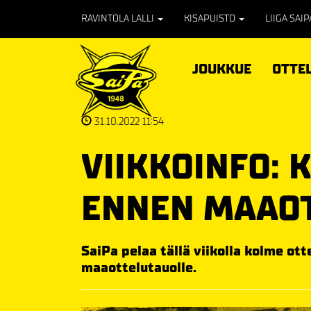
RAVINTOLA LALLI
KISAPUISTO
LIIGA SAI
JOUKKUE
OTTE
31.10.2022 11:54
VIIKKOINFO:
ENNEN MAAO
SaiPa pelaa tällä viikolla kolme ott
maaottelutauolle.