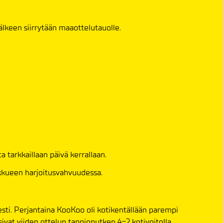
jälkeen siirrytään maaottelutauolle.
a tarkkaillaan päivä kerrallaan.
kkueen harjoitusvahvuudessa.
sti. Perjantaina KooKoo oli kotikentällään parempi
vat viiden ottelun tappioputken 4-2 kotivoitolla