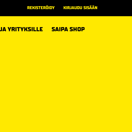
REKISTERÖIDY
KIRJAUDU SISÄÄN
 JA YRITYKSILLE
SAIPA SHOP