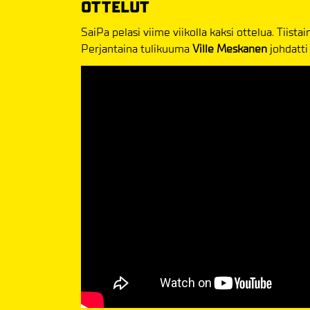
OTTELUT
SaiPa pelasi viime viikolla kaksi ottelua. Tiist
Perjantaina tulikuuma
Ville
Meskanen
johdatti