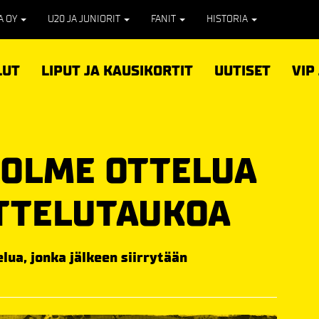
PA OY
U20 JA JUNIORIT
FANIT
HISTORIA
LUT
LIPUT JA KAUSIKORTIT
UUTISET
VIP
 KOLME OTTELUA
TTELUTAUKOA
elua, jonka jälkeen siirrytään