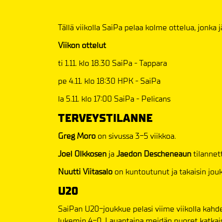
Tällä viikolla SaiPa pelaa kolme ottelua, jonka 
Viikon ottelut
ti 1.11. klo 18.30 SaiPa - Tappara
pe 4.11. klo 18:30 HPK - SaiPa
la 5.11. klo 17:00 SaiPa - Pelicans
TERVEYSTILANNE
Greg
Moro
on sivussa 3-5 viikkoa.
Joel
Olkkosen
ja
Jaedon
Descheneaun
tilannett
Nuutti
Viitasalo
on kuntoutunut ja takaisin jou
U20
SaiPan U20-joukkue pelasi viime viikolla kahde
lukemin 4-0. Lauantaina meidän nuoret katkaisi