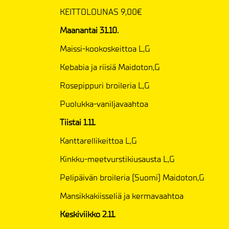
​​​​​​​KEITTOLOUNAS 9,00€
Maanantai 31.10.
Maissi-kookoskeittoa L,G
Kebabia ja riisiä Maidoton,G
Rosepippuri broileria L,G
Puolukka-vaniljavaahtoa
Tiistai 1.11.
Kanttarellikeittoa L,G
Kinkku-meetvurstikiusausta L,G
Pelipäivän broileria (Suomi) Maidoton,G
Mansikkakiisseliä ja kermavaahtoa
Keskiviikko 2.11.