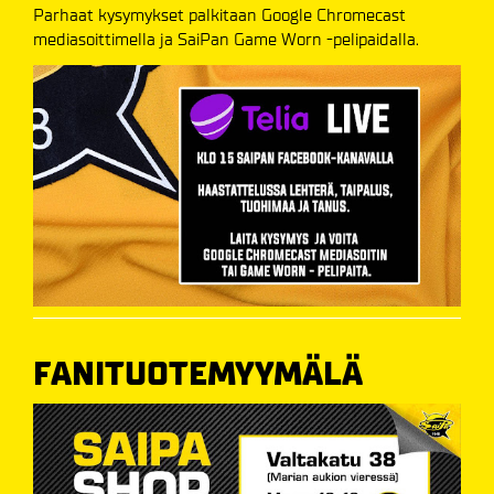
Parhaat kysymykset palkitaan Google Chromecast
mediasoittimella ja SaiPan Game Worn -pelipaidalla.
FANITUOTEMYYMÄLÄ