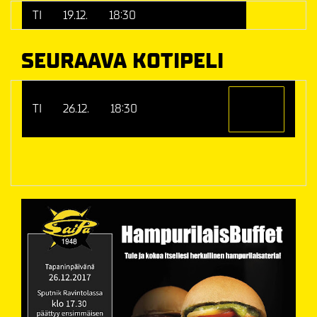
TI
19.12.
18:30
Tappara - SaiPa
SEURAAVA KOTIPELI
SaiPa -
OSTA
TI
26.12.
18:30
KooKoo
LIPUT