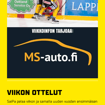
VIIKON OTTELUT
SaiPa pelaa viikon ja samalla uuden vuoden ensimmäisen