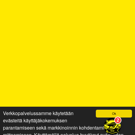
Verkkopalvelussamme käytetään
Ok
evästeitä käyttäjäkokemuksen
parantamiseen sekä markkinoinnin kohdentamiseen ja
mittaamiseen. Käyttämällä palvelua hyväksyt evästeiden