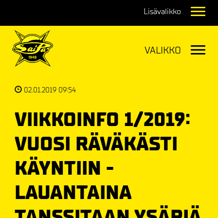
Navig
Navig
02.01.2019 09:54
VIIKKOINFO 1/2019:
VUOSI RÄVÄKÄSTI
KÄYNTIIN -
LAUANTAINA
TANSSITAAN YSÄRIÄ