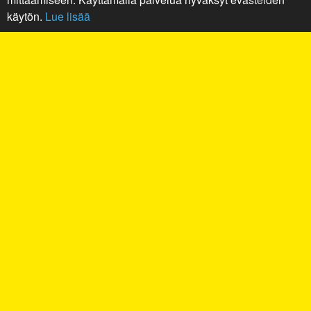
käytön.
Lue lisää