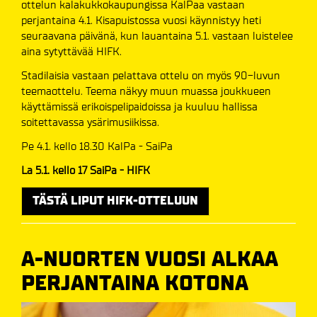
ottelun kalakukkokaupungissa KalPaa vastaan
perjantaina 4.1. Kisapuistossa vuosi käynnistyy heti
seuraavana päivänä, kun lauantaina 5.1. vastaan luistelee
aina sytyttävää HIFK.
Stadilaisia vastaan pelattava ottelu on myös 90-luvun
teemaottelu. Teema näkyy muun muassa joukkueen
käyttämissä erikoispelipaidoissa ja kuuluu hallissa
soitettavassa ysärimusiikissa.
Pe 4.1. kello 18.30 KalPa - SaiPa
La 5.1. kello 17 SaiPa - HIFK
TÄSTÄ LIPUT HIFK-OTTELUUN
A-NUORTEN VUOSI ALKAA
PERJANTAINA KOTONA