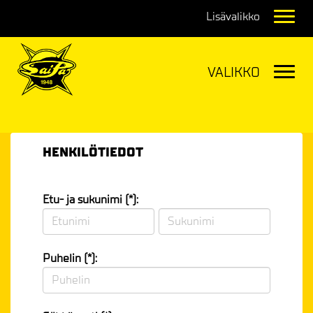
Navig
Navig
HENKILÖTIEDOT
Etu- ja sukunimi (*):
Puhelin (*):