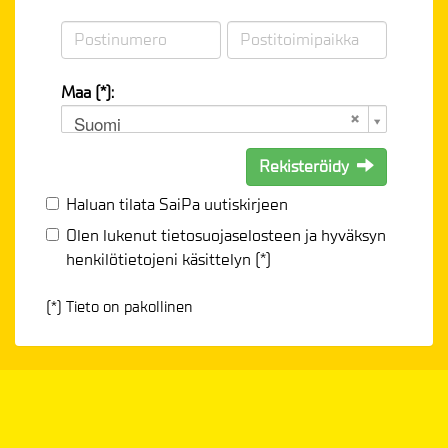
Maa (*):
Suomi
Rekisteröidy
Haluan tilata SaiPa uutiskirjeen
Olen lukenut
tietosuojaselosteen
ja hyväksyn
henkilötietojeni käsittelyn (*)
(*) Tieto on pakollinen