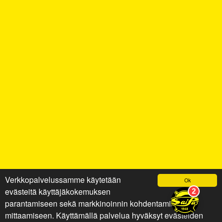
Verkkopalvelussamme käytetään
Ok
evästeitä käyttäjäkokemuksen
parantamiseen sekä markkinoinnin kohdentamiseen ja
mittaamiseen. Käyttämällä palvelua hyväksyt evästeiden