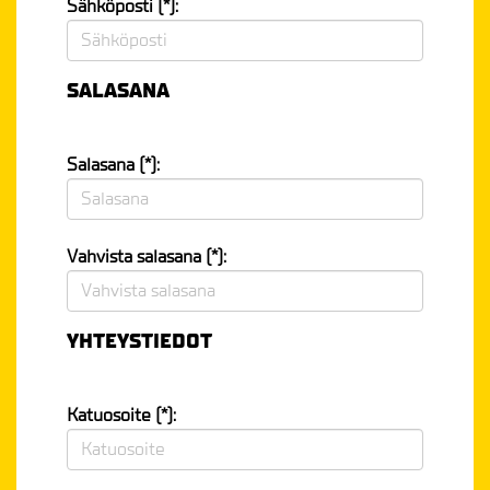
Sähköposti (*):
SALASANA
Salasana (*):
Vahvista salasana (*):
YHTEYSTIEDOT
Katuosoite (*):