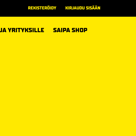
REKISTERÖIDY
KIRJAUDU SISÄÄN
 JA YRITYKSILLE
SAIPA SHOP