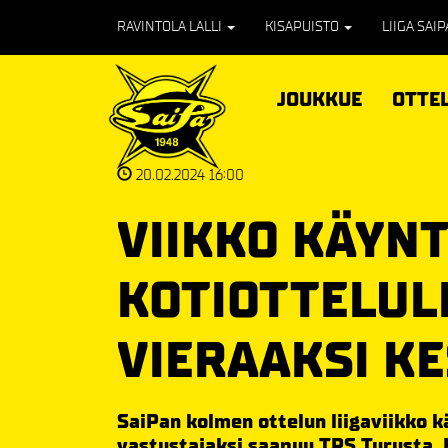
RAVINTOLA LALLI
KISAPUISTO
LIIGA SAI
JOUKKUE
OTTE
20.02.2024 16:00
VIIKKO KÄYNT
KOTIOTTELULL
VIERAAKSI K
SaiPan kolmen ottelun liigaviikko k
vastustajaksi saapuu TPS Turusta. 