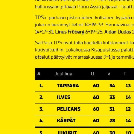
halluussaan pitävää Porin Ässiä jäljessä. Pelatt
TPS:n parhaan pistemiehen kultainen kypärä on
joka on kerännyt tehot 14+19=33. Seuraavina j
14+17=31,
Linus Fröberg
6+19=25,
Aidan Dudas
1
SaiPa ja TPS ovat tällä kaudella kohdanneet to
kotivoittoihin. Lokakuussa Kisapuistossa pelatt
ottelut päättyivät marraskuussa 9-1 ja tammik
#
Joukkue
O
V
T
1.
TAPPARA
60
34
13
2.
ILVES
60
33
14
3.
PELICANS
60
31
12
4.
KÄRPÄT
60
28
14
5.
JUKURIT
60
30
10