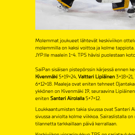
Molemmat joukueet lähtevät keskiviikon otteluun
molemmilla on kaksi voittoa ja kolme tappiota. 
JYP:lle maalein 1-4. TPS hävisi puolestaan koto
SaiPan sisäisen pistepörssin kärjessä ennen ke
Kivenmäki
5+19=24,
Valtteri Lipiäinen
3+18=21,
6+12=18. Maaleja ovat eniten tehneet Ojantaka
ykkönen on Kivenmäki 19, seuraavina Lipiäinen 
eniten
Santeri Airolalla
5+7=12.
Loukkaantumisten takia sivussa ovat Santeri Ai
sivussa arviolta kolme viikkoa. Sairaslistalla 
tilannetta tarkkaillaan päivä kerrallaan.
Keskiviikon vierasjoukkue TPS on sarjatauluko