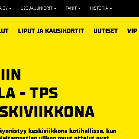
PA OY
U20 JA JUNIORIT
FANIT
HISTORIA
LUT
LIPUT JA KAUSIKORTIT
UUTISET
VIP
IIN
A - TPS
ESKIVIIKKONA
äynnistyy keskiviikkona kotihallissa, kun
Keltamustien viikon muut ottelut ovat