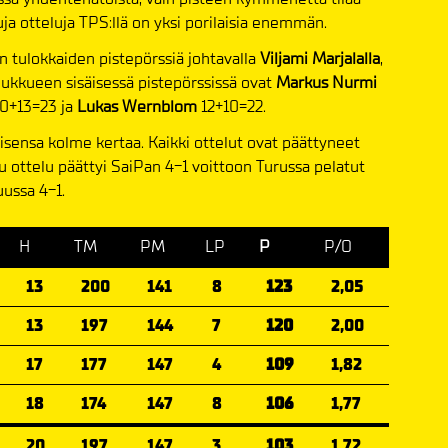
uja otteluja TPS:llä on yksi porilaisia enemmän.
 tulokkaiden pistepörssiä johtavalla
Viljami Marjalalla
,
oukkueen sisäisessä pistepörssissä ovat
Markus Nurmi
0+13=23 ja
Lukas Wernblom
12+10=22.
isensa kolme kertaa. Kaikki ottelut ovat päättyneet
u ottelu päättyi SaiPan 4-1 voittoon Turussa pelatut
uussa 4-1.
H
TM
PM
LP
P
P/O
13
200
141
8
123
2,05
13
197
144
7
120
2,00
17
177
147
4
109
1,82
18
174
147
8
106
1,77
20
197
147
3
103
1,72