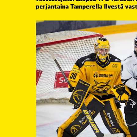
perjantaina Tamperella Ilvestä vas