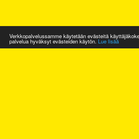
Verkkopalvelussamme käytetään evästeitä käyttäjäkok
palvelua hyväksyt evästeiden käytön.
Lue lisää