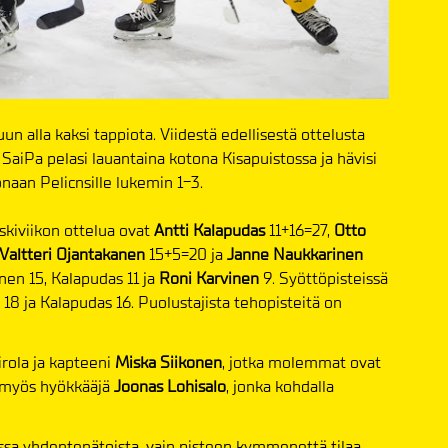
 alla kaksi tappiota. Viidestä edellisestä ottelusta
SaiPa pelasi lauantaina kotona Kisapuistossa ja hävisi
naan Pelicnsille lukemin 1-3.
skiviikon ottelua ovat
Antti Kalapudas
11+16=27,
Otto
Valtteri Ojantakanen
15+5=20 ja
Janne Naukkarinen
nen 15, Kalapudas 11 ja
Roni Karvinen
9. Syöttöpisteissä
18 ja Kalapudas 16. Puolustajista tehopisteitä on
rola ja kapteeni
Miska Siikonen
, jotka molemmat ovat
on myös hyökkääjä
Joonas Lohisalo
, jonka kohdalla
ssa yhdentenätoista, vain pisteen kymmenettä tilaa