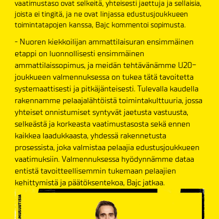
vaatimustaso ovat selkeitä, yhteisesti jaettuja ja sellaisia,
joista ei tingitä, ja ne ovat linjassa edustusjoukkueen
toimintatapojen kanssa, Bajc kommentoi sopimusta.
- Nuoren kiekkoilijan ammattilaisuran ensimmäinen
etappi on luonnollisesti ensimmäinen
ammattilaissopimus, ja meidän tehtävänämme U20-
joukkueen valmennuksessa on tukea tätä tavoitetta
systemaattisesti ja pitkäjänteisesti. Tulevalla kaudella
rakennamme pelaajalähtöistä toimintakulttuuria, jossa
yhteiset onnistumiset syntyvät jaetusta vastuusta,
selkeästä ja korkeasta vaatimustasosta sekä ennen
kaikkea laadukkaasta, yhdessä rakennetusta
prosessista, joka valmistaa pelaajia edustusjoukkueen
vaatimuksiin. Valmennuksessa hyödynnämme dataa
entistä tavoitteellisemmin tukemaan pelaajien
kehittymistä ja päätöksentekoa, Bajc jatkaa.