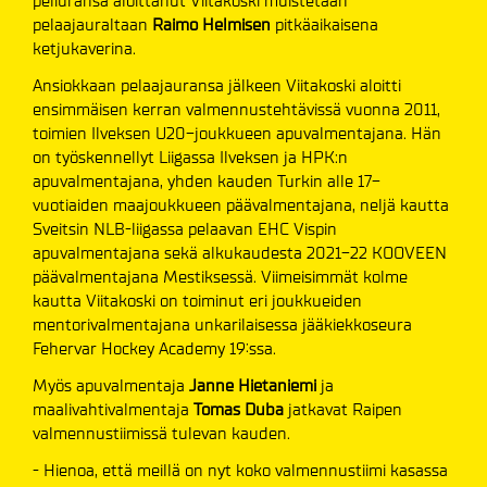
peliuransa aloittanut Viitakoski muistetaan
pelaajauraltaan
Raimo Helmisen
pitkäaikaisena
ketjukaverina.
Ansiokkaan pelaajauransa jälkeen Viitakoski aloitti
ensimmäisen kerran valmennustehtävissä vuonna 2011,
toimien Ilveksen U20-joukkueen apuvalmentajana. Hän
on työskennellyt Liigassa Ilveksen ja HPK:n
apuvalmentajana, yhden kauden Turkin alle 17-
vuotiaiden maajoukkueen päävalmentajana, neljä kautta
Sveitsin NLB-liigassa pelaavan EHC Vispin
apuvalmentajana sekä alkukaudesta 2021-22 KOOVEEN
päävalmentajana Mestiksessä. Viimeisimmät kolme
kautta Viitakoski on toiminut eri joukkueiden
mentorivalmentajana unkarilaisessa jääkiekkoseura
Fehervar Hockey Academy 19:ssa.
Myös apuvalmentaja
Janne Hietaniemi
ja
maalivahtivalmentaja
Tomas Duba
jatkavat Raipen
valmennustiimissä tulevan kauden.
- Hienoa, että meillä on nyt koko valmennustiimi kasassa