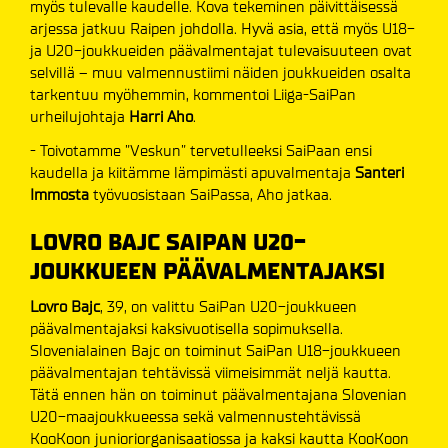
myös tulevalle kaudelle. Kova tekeminen päivittäisessä
arjessa jatkuu Raipen johdolla. Hyvä asia, että myös U18-
ja U20-joukkueiden päävalmentajat tulevaisuuteen ovat
selvillä – muu valmennustiimi näiden joukkueiden osalta
tarkentuu myöhemmin, kommentoi Liiga-SaiPan
urheilujohtaja
Harri Aho
.
- Toivotamme ”Veskun” tervetulleeksi SaiPaan ensi
kaudella ja kiitämme lämpimästi apuvalmentaja
Santeri
Immosta
työvuosistaan SaiPassa, Aho jatkaa.
LOVRO BAJC SAIPAN U20-
JOUKKUEEN PÄÄVALMENTAJAKSI
Lovro Bajc
, 39, on valittu SaiPan U20-joukkueen
päävalmentajaksi kaksivuotisella sopimuksella.
Slovenialainen Bajc on toiminut SaiPan U18-joukkueen
päävalmentajan tehtävissä viimeisimmät neljä kautta.
Tätä ennen hän on toiminut päävalmentajana Slovenian
U20-maajoukkueessa sekä valmennustehtävissä
KooKoon junioriorganisaatiossa ja kaksi kautta KooKoon