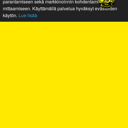
parantamiseen sekä markkinoinnin kohdentamiseen ja
mittaamiseen. Käyttämällä palvelua hyväksyt evästeiden
käytön.
Lue lisää