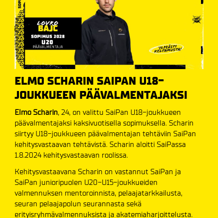
ELMO SCHARIN SAIPAN U18-
JOUKKUEEN PÄÄVALMENTAJAKSI
Elmo Scharin
, 24, on valittu SaiPan U18-joukkueen
päävalmentajaksi kaksivuotisella sopimuksella. Scharin
siirtyy U18-joukkueen päävalmentajan tehtäviin SaiPan
kehitysvastaavan tehtävistä. Scharin aloitti SaiPassa
1.8.2024 kehitysvastaavan roolissa.
Kehitysvastaavana Scharin on vastannut SaiPan ja
SaiPan junioripuolen U20-U15-joukkueiden
valmennuksen mentoroinnista, pelaajatarkkailusta,
seuran pelaajapolun seurannasta sekä
erityisryhmävalmennuksista ja akatemiaharjoittelusta.