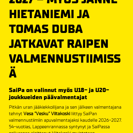
HIETANIEMI JA
TOMAS DUBA
JATKAVAT RAIPEN
VALMENNUSTIIMISS
Ä
SaiPa on valinnut myös U18- ja U20-
joukkueiden päävalmentajat
Pitkän uran jääkiekkoilijana ja sen jälkeen valmentajana
tehnyt
Vesa ”Vesku” Viitakoski
liittyy SaiPan
valmennustiimiin apuvalmentajaksi kaudelle 2026-2027.
54-vuotias, Lappeenrannassa syntynyt ja SaiPassa