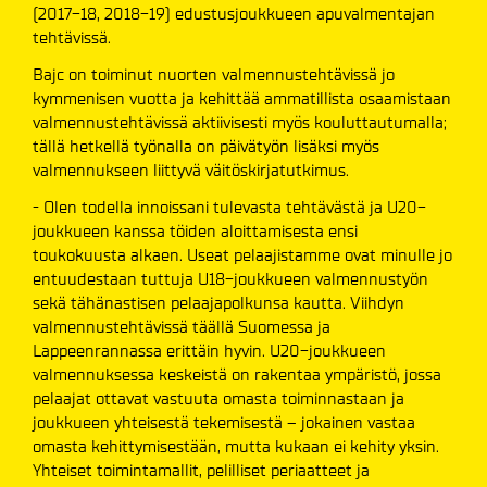
(2017-18, 2018-19) edustusjoukkueen apuvalmentajan
tehtävissä.
Bajc on toiminut nuorten valmennustehtävissä jo
kymmenisen vuotta ja kehittää ammatillista osaamistaan
valmennustehtävissä aktiivisesti myös kouluttautumalla;
tällä hetkellä työnalla on päivätyön lisäksi myös
valmennukseen liittyvä väitöskirjatutkimus.
- Olen todella innoissani tulevasta tehtävästä ja U20-
joukkueen kanssa töiden aloittamisesta ensi
toukokuusta alkaen. Useat pelaajistamme ovat minulle jo
entuudestaan tuttuja U18-joukkueen valmennustyön
sekä tähänastisen pelaajapolkunsa kautta. Viihdyn
valmennustehtävissä täällä Suomessa ja
Lappeenrannassa erittäin hyvin. U20-joukkueen
valmennuksessa keskeistä on rakentaa ympäristö, jossa
pelaajat ottavat vastuuta omasta toiminnastaan ja
joukkueen yhteisestä tekemisestä – jokainen vastaa
omasta kehittymisestään, mutta kukaan ei kehity yksin.
Yhteiset toimintamallit, pelilliset periaatteet ja