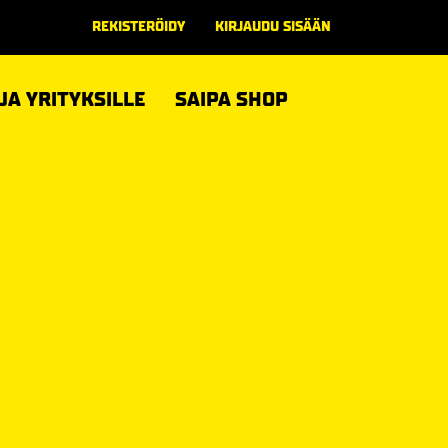
REKISTERÖIDY
KIRJAUDU SISÄÄN
 JA YRITYKSILLE
SAIPA SHOP