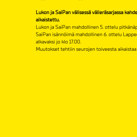
Lukon ja SaiPan välisessä välieräsarjassa kahd
aikaistettu.
Lukon ja SaiPan mahdollinen 5. ottelu pitkänäper
SaiPan isännöimä mahdollinen 6. ottelu Lappeen
alkavaksi jo klo 17.00.
Muutokset tehtiin seurojen toiveesta aikaistaa