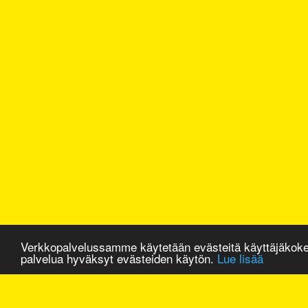
Verkkopalvelussamme käytetään evästeitä käyttäjäkok
palvelua hyväksyt evästeiden käytön.
Lue lisää