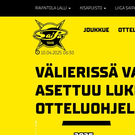
RAVINTOLA LALLI
KISAPUISTO
LIIGA SAI
JOUKKUE
OTTE
10.04.2025 06:30
VÄLIERISSÄ 
ASETTUU LUK
OTTELUOHJE