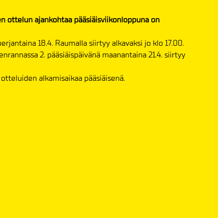
en ottelun ajankohtaa pääsiäisviikonloppuna on
jantaina 18.4. Raumalla siirtyy alkavaksi jo klo 17.00.
rannassa 2. pääsiäispäivänä maanantaina 21.4. siirtyy
 otteluiden alkamisaikaa pääsiäisenä.