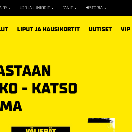
PA OY
U20 JA JUNIORIT
FANIT
HISTORIA
LUT
LIPUT JA KAUSIKORTIT
UUTISET
VIP
VASTAAN
KO - KATSO
LMA