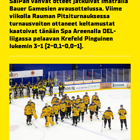
SaiPan vahvat otteet jatkuivat Imatralla
Bauer Gamesien avausottelussa. Viime
viikolla Rauman Pitsiturnauksessa
turnausvoiton ottaneet keltamustat
kaatoivat tänään Spa Areenalla DEL-
liigassa pelaavan Krefeld Pinguinen
lukemin 3-1 (2-0,1-0,0-1).