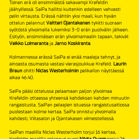
Toinen erä oli ensimmäistä sekavampi Krefeldin
jäähyillessä. SaiPa hallitsi kuitenkin edelleen vahvasti
pelin virtausta. Erässä nähtiin yksi maali, kun hyvän
ottelun pelannut
Valtteri Ojantakanen
tykitti suoraan
syötöstä ylivoimalla lukemiksi 3-0 erän puolivälin jälkeen.
Esityön, ensimmäisen erän ylivoimamaalin tapaan, tekivät
Veikko Loimaranta
ja
Jarno Koskiranta
.
Kolmannessa erässä SaiPa ei enää maaleja tehnyt, ja
ainoasta osumasta vastasi vierasjoukkue Krefeld.
Laurin
Braun
ohitti
Niclas Westerholmin
pelikallon näyttäessä
aikaa 46.40.
SaiPa pääsi ottelussa pelaamaan paljon ylivoimaa
Krefeldin ottaessa yhteensä kahdeksan kahden minuutin
rangaistusta. SaiPan pelaajien istuessa rangaistusaitiossa
puolestaan kolme kertaa. SaiPa onnistui ylivoimalla
kahdesti, Viitasalon ja Ojantakasen viimeistellessä.
SaiPan maalilla Niclas Westerholm torjui 16 kertaa,
Krefeldin maalilla pelannut nuori
Nikita Quapp
torjui 26