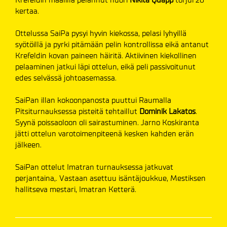
kertaa.
Ottelussa SaiPa pysyi hyvin kiekossa, pelasi lyhyillä
syötöillä ja pyrki pitämään pelin kontrollissa eikä antanut
Krefeldin kovan paineen häiritä. Aktiivinen kiekollinen
pelaaminen jatkui läpi ottelun, eikä peli passivoitunut
edes selvässä johtoasemassa.
SaiPan illan kokoonpanosta puuttui Raumalla
Pitsiturnauksessa pisteitä tehtaillut
Dominik Lakatos
.
Syynä poissaoloon oli sairastuminen. Jarno Koskiranta
jätti ottelun varotoimenpiteenä kesken kahden erän
jälkeen.
SaiPan ottelut Imatran turnauksessa jatkuvat
perjantaina,. Vastaan asettuu isäntäjoukkue, Mestiksen
hallitseva mestari, Imatran Ketterä.