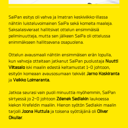
SaiPan esitys oli vahva ja Imatran keskiviikko-illassa
nähtiin luisteluvoimainen SaiPa sekä komeita maaleja.
Saksalaisvieraat hallitsivat ottelun ensimmäisiä
peliminuutteja, mutta sen jälkeen SaiPa oli ottelussa
enimmäkseen hallitsevana osapuolena.
Ottelun avausmaali nähtiin ensimmäisen erän lopulla,
kun vahvoja otteitaan jatkanut SaiPan puolustaja
Nuutti
Viitasalo
iski maalin edestä keltamustat 1-0 johtoon,
esityön komeaan avausosumaan tekivät
Jarno Koskiranta
ja
Veikko Loimaranta.
Jatkoa seurasi vain puoli minuuttia myöhemmin, SaiPan
siirtyessä jo 2-0 johtoon
Zdenek Sedlakin
laukoessa
kiekon Krefeldin maaliin. Hienon syötön Sedlakin maalin
tarjoili
Joona Huttula
ja toisena syöttäjänä oli
Oliver
Okuliar
.