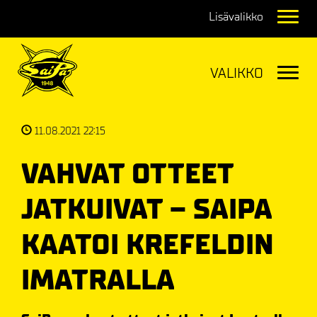
Navig
Navig
11.08.2021 22:15
VAHVAT OTTEET
JATKUIVAT – SAIPA
KAATOI KREFELDIN
IMATRALLA