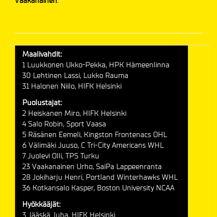
Vaakanainen
​​​​​​​.
Maalivahdit:
1 Luukkonen Ukko-Pekka, HPK Hämeenlinna
30 Lehtinen Lassi, Lukko Rauma
31 Halonen Niilo, HIFK Helsinki
Puolustajat:
2 Heiskanen Miro, HIFK Helsinki
4 Salo Robin, Sport Vaasa
5 Räsänen Eemeli, Kingston Frontenacs OHL
6 Välimäki Juuso, C Tri-City Americans WHL
7 Juolevi Olli, TPS Turku
23 Vaakanainen Urho, SaiPa Lappeenranta
28 Jokiharju Henri, Portland Winterhawks WHL
36 Kotkansalo Kasper, Boston University NCAA
Hyökkääjät:
3 Jääskä Juha, HIFK Helsinki