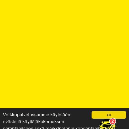
Verkkopalvelussamme käytetään
Ok
evästeitä käyttäjäkokemuksen
parantamiseen sekä markkinoinnin kohdentamiseen ja