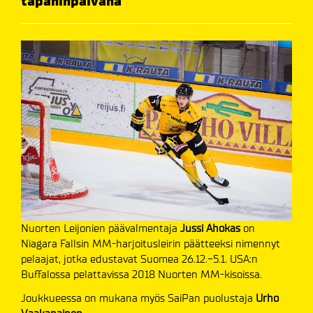
tapaninpäivänä
Nuorten Leijonien päävalmentaja
Jussi Ahokas
on
Niagara Fallsin MM-harjoitusleirin päätteeksi nimennyt
pelaajat, jotka edustavat Suomea 26.12.-5.1. USA:n
Buffalossa pelattavissa 2018 Nuorten MM-kisoissa.
Joukkueessa on mukana myös SaiPan puolustaja
Urho