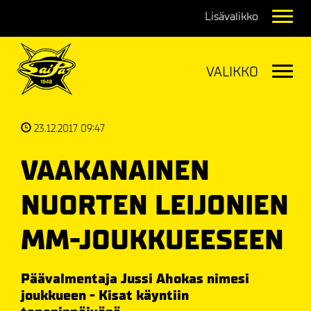
Navig
Navig
23.12.2017 09:47
VAAKANAINEN
NUORTEN LEIJONIEN
MM-JOUKKUEESEEN
Päävalmentaja Jussi Ahokas nimesi
joukkueen - Kisat käyntiin