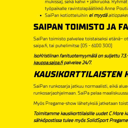
mukissa), sekä kahvi + jälkiruoka. Ryhmät
työpaikalle ravintolapäällikkö Anne Poutia
SaiPan kotiotteluihin
ei myydä
aitiopaket
SAIPAN TOIMISTO JA F
SaiPan toimisto palvelee toistaiseksi etänä– ot
saipa.fi, tai puhelimitse (05 - 6100 300)
IsoKristiinan fanituotemyymälä on suljettu 7.3
kauppa.saipa.fi
palvelee 24/7.
KAUSIKORTTILAISTEN 
SaiPan runkosarja jatkuu normaalisti, eikä alue
runkosarjaohjelmaan. SaiPa pelaa maaliskuussa 
Myös Pregame-show lähetyksiä jatketaan toista
Toimitamme kausikorttilaisille uudet C More kat
sähköpostissa tulee myös SolidSport Pregame 