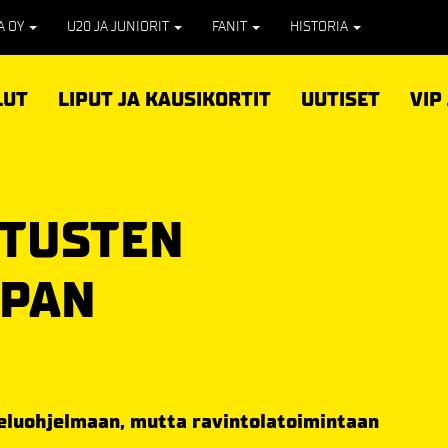
PA OY
U20 JA JUNIORIT
FANIT
HISTORIA
LUT
LIPUT JA KAUSIKORTIT
UUTISET
VIP
ITUSTEN
IPAN
teluohjelmaan, mutta ravintolatoimintaan