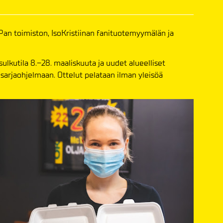
iPan toimiston, IsoKristiinan fanituotemyymälän ja
lkutila 8.–28. maaliskuuta ja uudet alueelliset
osarjaohjelmaan. Ottelut pelataan ilman yleisöä