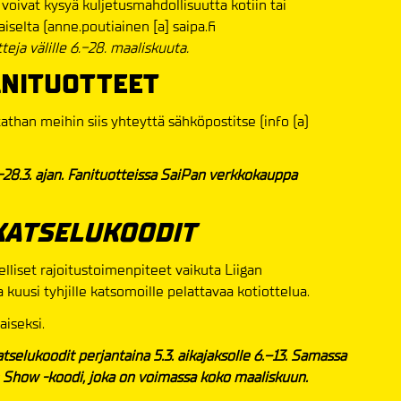
 voivat kysyä kuljetusmahdollisuutta kotiin tai
iselta (anne.poutiainen [a] saipa.fi
teja välille 6.-28. maaliskuuta.
ANITUOTTEET
athan meihin siis yhteyttä sähköpostitse (info (a)
.-28.3. ajan. Fanituotteissa SaiPan verkkokauppa
KATSELUKOODIT
elliset rajoitustoimenpiteet vaikuta Liigan
kuusi tyhjille katsomoille pelattavaa kotiottelua.
iseksi.
selukoodit perjantaina 5.3. aikajaksolle 6.–13. Samassa
Show -koodi, joka on voimassa koko maaliskuun.