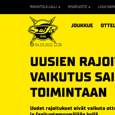
RAVINTOLA LALLI
KISAPUISTO
LIIGA SAI
JOUKKUE
OTTE
04.03.2021 12:28
UUSIEN RAJO
VAIKUTUS SA
TOIMINTAAN
Uudet rajoitukset eivät vaikuta ot
ja fanituotemyymälään kyllä.