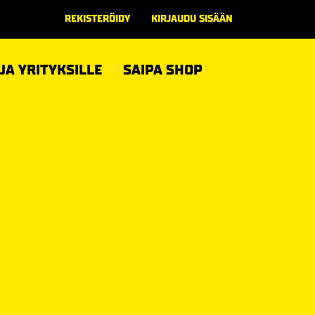
REKISTERÖIDY
KIRJAUDU SISÄÄN
 JA YRITYKSILLE
SAIPA SHOP