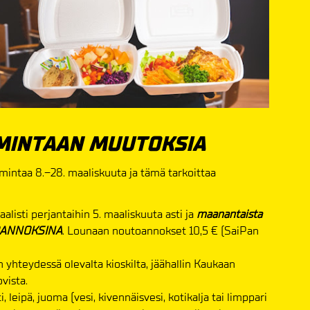
IMINTAAN MUUTOKSIA
mintaa 8.–28. maaliskuuta ja tämä tarkoittaa
listi perjantaihin 5. maaliskuuta asti ja
maanantaista
UTOANNOKSINA
. Lounaan noutoannokset 10,5 € (SaiPan
yhteydessä olevalta kioskilta, jäähallin Kaukaan
vista.
leipä, juoma (vesi, kivennäisvesi, kotikalja tai limppari