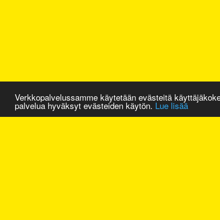
Verkkopalvelussamme käytetään evästeitä käyttäjäkok
palvelua hyväksyt evästeiden käytön.
Lue lisää