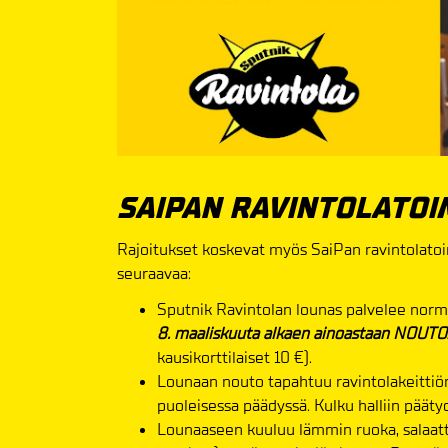
SAIPAN RAVINTOLATO
Rajoitukset koskevat myös SaiPan ravintolatoi
seuraavaa:
Sputnik Ravintolan lounas palvelee normaa
8. maaliskuuta alkaen ainoastaan NO
kausikorttilaiset 10 €).
Lounaan nouto tapahtuu ravintolakeittiön 
puoleisessa päädyssä. Kulku halliin päätyo
Lounaaseen kuuluu lämmin ruoka, salaatti, 