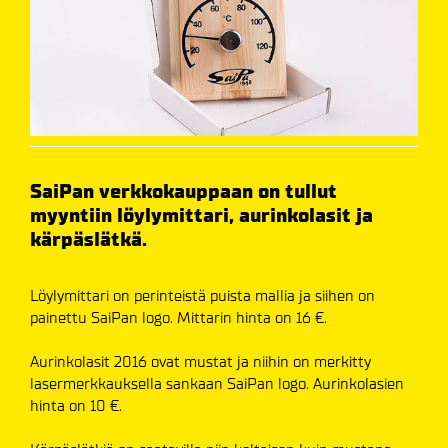
​SaiPan verkkokauppaan on tullut
myyntiin löylymittari, aurinkolasit ja
kärpäslätkä.
Löylymittari on perinteistä puista mallia ja siihen on
painettu SaiPan logo. Mittarin hinta on 16 €.
Aurinkolasit 2016 ovat mustat ja niihin on merkitty
lasermerkkauksella sankaan SaiPan logo. Aurinkolasien
hinta on 10 €.