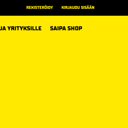
REKISTERÖIDY
KIRJAUDU SISÄÄN
 JA YRITYKSILLE
SAIPA SHOP