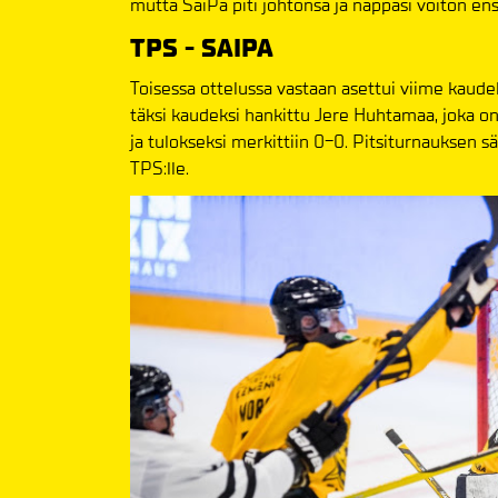
mutta SaiPa piti johtonsa ja nappasi voiton en
TPS - SAIPA
Toisessa ottelussa vastaan asettui viime kaude
täksi kaudeksi hankittu Jere Huhtamaa, joka on
ja tulokseksi merkittiin 0-0. Pitsiturnauksen 
TPS:lle.