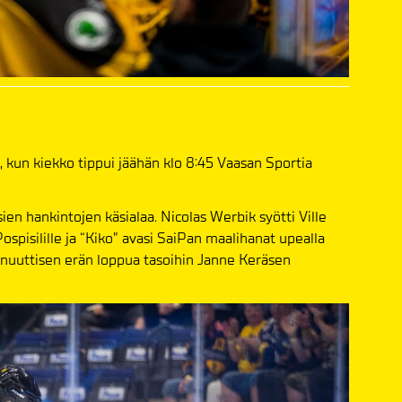
 kun kiekko tippui jäähän klo 8:45 Vaasan Sportia
en hankintojen käsialaa. Nicolas Werbik syötti Ville
Pospisilille ja “Kiko” avasi SaiPan maalihanat upealla
minuuttisen erän loppua tasoihin Janne Keräsen