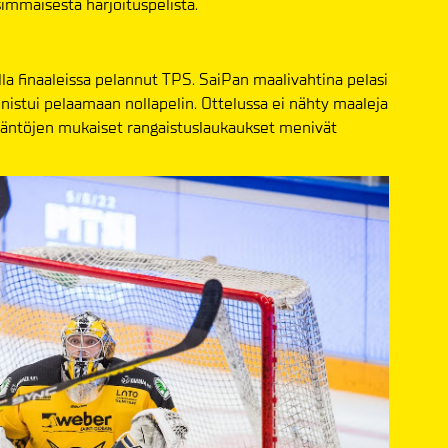
simmäisestä harjoituspelistä.
lla finaaleissa pelannut TPS. SaiPan maalivahtina pelasi
nistui pelaamaan nollapelin. Ottelussa ei nähty maaleja
sääntöjen mukaiset rangaistuslaukaukset menivät