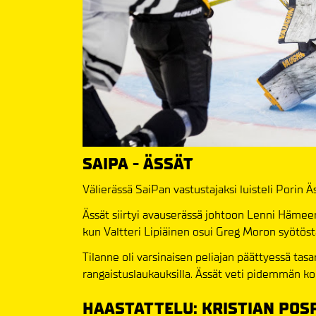
SAIPA - ÄSSÄT
Välierässä SaiPan vastustajaksi luisteli Porin Äs
Ässät siirtyi avauserässä johtoon Lenni Hämeena
kun Valtteri Lipiäinen osui Greg Moron syötöst
Tilanne oli varsinaisen peliajan päättyessä tasa
rangaistuslaukauksilla. Ässät veti pidemmän kor
HAASTATTELU: KRISTIAN POSP