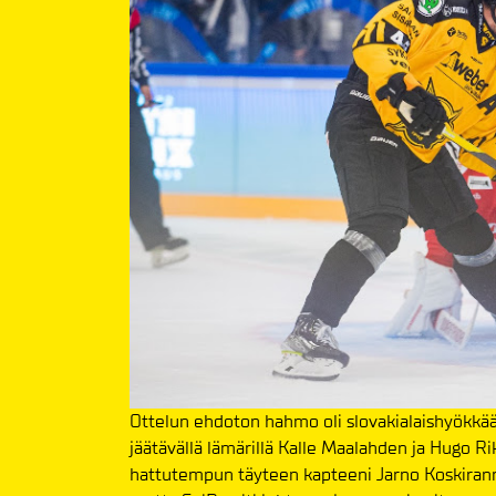
Ottelun ehdoton hahmo oli slovakialaishyökkääj
jäätävällä lämärillä Kalle Maalahden ja Hugo Rik
hattutempun täyteen kapteeni Jarno Koskirannan