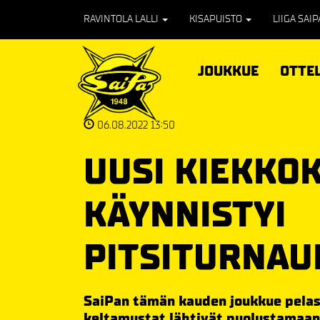
RAVINTOLA LALLI
KISAPUISTO
LIIGA SAI
JOUKKUE
OTTE
06.08.2022 13:50
UUSI KIEKKO
KÄYNNISTYI
PITSITURNAU
SaiPan tämän kauden joukkue pelas
keltamustat lähtivät puolustamaan