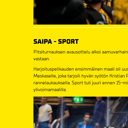
SAIPA - SPORT
Pitsiturnauksen avausottelu alkoi aamuvarhain,
vastaan.
Harjoituspelikauden ensimmäinen maali oli uusi
Meskaselle, joka tarjoili hyvän syötön Kristian 
rannelaukauksella. Sport tuli juuri ennen 15-
ylivoimamaalilla.