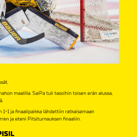
sät.
hon maalilla. SaiPa tuli tasoihin toisen erän alussa,
ä.
n 1-1 ja finaalipaikka lähdettiin ratkaisemaan
ren ja eteni Pitsiturnauksen finaaliin.
ISIL