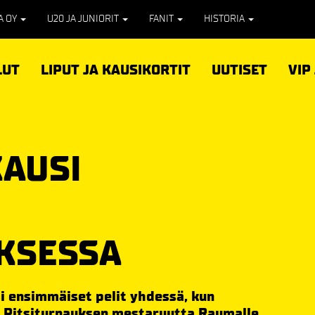
PA OY
U20 JA JUNIORIT
FANIT
HISTORIA
LUT
LIPUT JA KAUSIKORTIT
UUTISET
VIP
KAUSI
KSESSA
i ensimmäiset pelit yhdessä, kun
 Pitsiturnauksen mestaruutta Raumalle.