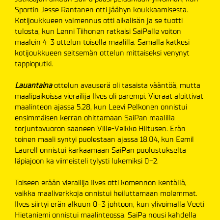
Sportin Jesse Rantanen otti jäähyn koukkaamisesta.
Kotijoukkueen valmennus otti aikalisän ja se tuotti
tulosta, kun Lenni Tiihonen ratkaisi SaiPalle voiton
maalein 4-3 ottelun toisella maalilla. Samalla katkesi
kotijoukkueen seitsemän ottelun mittaiseksi venynyt
tappioputki.
Lauantaina
ottelun avauserä oli tasaista vääntöä, mutta
maalipaikoissa vierailija Ilves oli parempi. Vieraat aloittivat
maalinteon ajassa 5.28, kun Leevi Pelkonen onnistui
ensimmäisen kerran ohittamaan SaiPan maalilla
torjuntavuoron saaneen Ville-Veikko Hiltusen. Erän
toinen maali syntyi puolestaan ajassa 18.04, kun Eemil
Laurell onnistui karkaamaan SaiPan puolustukselta
läpiajoon ka viimeisteli tylysti lukemiksi 0-2.
Toiseen erään vierailija Ilves otti komennon kentällä,
vaikka maaliverkkoja onnistui heiluttamaan molemmat.
Ilves siirtyi erän alkuun 0-3 johtoon, kun ylivoimalla Veeti
Hietaniemi onnistui maalinteossa. SaiPa nousi kahdella