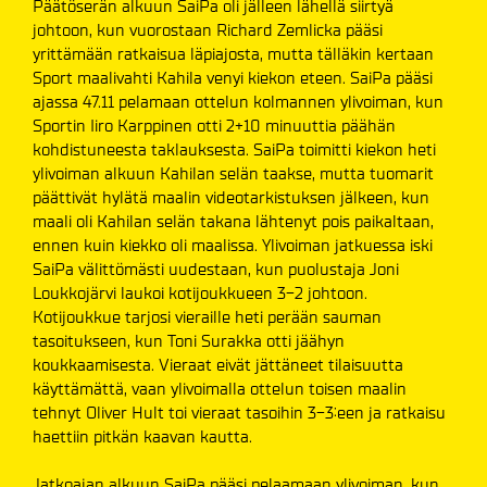
Päätöserän alkuun SaiPa oli jälleen lähellä siirtyä
johtoon, kun vuorostaan Richard Zemlicka pääsi
yrittämään ratkaisua läpiajosta, mutta tälläkin kertaan
Sport maalivahti Kahila venyi kiekon eteen. SaiPa pääsi
ajassa 47.11 pelamaan ottelun kolmannen ylivoiman, kun
Sportin Iiro Karppinen otti 2+10 minuuttia päähän
kohdistuneesta taklauksesta. SaiPa toimitti kiekon heti
ylivoiman alkuun Kahilan selän taakse, mutta tuomarit
päättivät hylätä maalin videotarkistuksen jälkeen, kun
maali oli Kahilan selän takana lähtenyt pois paikaltaan,
ennen kuin kiekko oli maalissa. Ylivoiman jatkuessa iski
SaiPa välittömästi uudestaan, kun puolustaja Joni
Loukkojärvi laukoi kotijoukkueen 3-2 johtoon.
Kotijoukkue tarjosi vieraille heti perään sauman
tasoitukseen, kun Toni Surakka otti jäähyn
koukkaamisesta. Vieraat eivät jättäneet tilaisuutta
käyttämättä, vaan ylivoimalla ottelun toisen maalin
tehnyt Oliver Hult toi vieraat tasoihin 3-3:een ja ratkaisu
haettiin pitkän kaavan kautta.
Jatkoajan alkuun SaiPa pääsi pelaamaan ylivoiman, kun