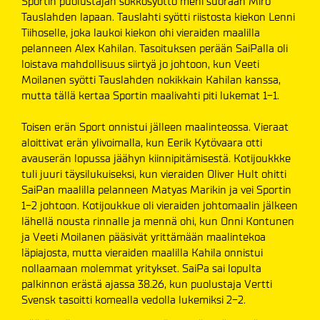
Sportin puolustajan sokkosyöttö meni suoraan Miro
Tauslahden lapaan. Tauslahti syötti riistosta kiekon Lenni
Tiihoselle, joka laukoi kiekon ohi vieraiden maalilla
pelanneen Alex Kahilan. Tasoituksen perään SaiPalla oli
loistava mahdollisuus siirtyä jo johtoon, kun Veeti
Moilanen syötti Tauslahden nokikkain Kahilan kanssa,
mutta tällä kertaa Sportin maalivahti piti lukemat 1-1.
Toisen erän Sport onnistui jälleen maalinteossa. Vieraat
aloittivat erän ylivoimalla, kun Eerik Kytövaara otti
avauserän lopussa jäähyn kiinnipitämisestä. Kotijoukkke
tuli juuri täysilukuiseksi, kun vieraiden Oliver Hult ohitti
SaiPan maalilla pelanneen Matyas Marikin ja vei Sportin
1-2 johtoon. Kotijoukkue oli vieraiden johtomaalin jälkeen
lähellä nousta rinnalle ja mennä ohi, kun Onni Kontunen
ja Veeti Moilanen pääsivät yrittämään maalintekoa
läpiajosta, mutta vieraiden maalilla Kahila onnistui
nollaamaan molemmat yritykset. SaiPa sai lopulta
palkinnon erästä ajassa 38.26, kun puolustaja Vertti
Svensk tasoitti komealla vedolla lukemiksi 2-2.