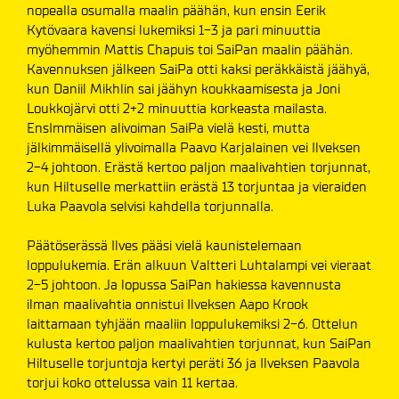
nopealla osumalla maalin päähän, kun ensin Eerik
Kytövaara kavensi lukemiksi 1-3 ja pari minuuttia
myöhemmin Mattis Chapuis toi SaiPan maalin päähän.
Kavennuksen jälkeen SaiPa otti kaksi peräkkäistä jäähyä,
kun Daniil Mikhlin sai jäähyn koukkaamisesta ja Joni
Loukkojärvi otti 2+2 minuuttia korkeasta mailasta.
EnsImmäisen alivoiman SaiPa vielä kesti, mutta
jälkimmäisellä ylivoimalla Paavo Karjalainen vei Ilveksen
2-4 johtoon. Erästä kertoo paljon maalivahtien torjunnat,
kun Hiltuselle merkattiin erästä 13 torjuntaa ja vieraiden
Luka Paavola selvisi kahdella torjunnalla.
Päätöserässä Ilves pääsi vielä kaunistelemaan
loppulukemia. Erän alkuun Valtteri Luhtalampi vei vieraat
2-5 johtoon. Ja lopussa SaiPan hakiessa kavennusta
ilman maalivahtia onnistui Ilveksen Aapo Krook
laittamaan tyhjään maaliin loppulukemiksi 2-6. Ottelun
kulusta kertoo paljon maalivahtien torjunnat, kun SaiPan
Hiltuselle torjuntoja kertyi peräti 36 ja Ilveksen Paavola
torjui koko ottelussa vain 11 kertaa.