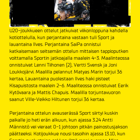
U20-joukkueen ottelut jatkuivat viikonloppuna kahdella
kotiottelulla, kun perjantaina vastaan tuli Sport ja
lauantaina Ilves. Perjantaina SaiPa onnistui
katkaisemaan seitsemän ottelun mittaisen tappioputken
voittamalla Sportin jatkoajalla maalein 4-3. Maalinteossa
onnistuivat Lenni Tiihonen (2), Vertti Svensk ja Joni
Loukkojärvi. Maalilla pelannut Matyas Marin torjui 36
kertaa, Lauantaina puolestaan Ilves haki pisteet
Kisapuistosta maalein 2-6. Maaliteossa onnistuivat Eerik
Kytövaara ja Mattis Chapuis. Maalilla torjuntavuoron
saanut Ville-Veikko Hiltunen torjui 36 kertaa.
Perjantaina ottelun avauserässä Sport siirtyi kuskin
paikalle jo heti erän alkuun, kun ajassa 3.24 Antti
Männistö vei vieraat 0-1 johtoon pitkän painostusjakson
päätteeksi. Kotijoukkue nousi tasoihin ajassa 13.10, kun