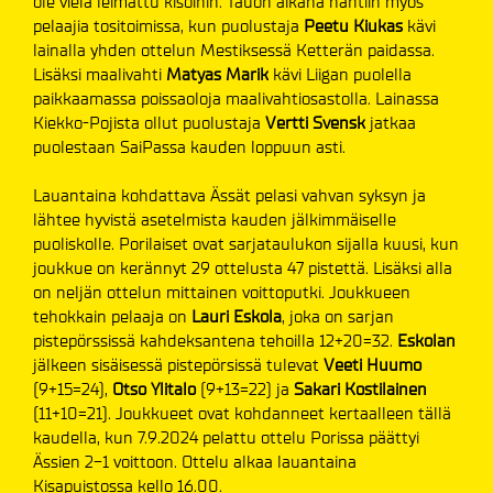
ole vielä leimattu kisoihin. Tauon aikana nähtiin myös
pelaajia tositoimissa, kun puolustaja
Peetu Kiukas
kävi
lainalla yhden ottelun Mestiksessä Ketterän paidassa.
Lisäksi maalivahti
Matyas Marik
kävi Liigan puolella
paikkaamassa poissaoloja maalivahtiosastolla. Lainassa
Kiekko-Pojista ollut puolustaja
Vertti Svensk
jatkaa
puolestaan SaiPassa kauden loppuun asti.
Lauantaina kohdattava Ässät pelasi vahvan syksyn ja
lähtee hyvistä asetelmista kauden jälkimmäiselle
puoliskolle. Porilaiset ovat sarjataulukon sijalla kuusi, kun
joukkue on kerännyt 29 ottelusta 47 pistettä. Lisäksi alla
on neljän ottelun mittainen voittoputki. Joukkueen
tehokkain pelaaja on
Lauri Eskola
, joka on sarjan
pistepörssissä kahdeksantena tehoilla 12+20=32.
Eskolan
jälkeen sisäisessä pistepörsissä tulevat
Veeti Huumo
(9+15=24),
Otso Ylitalo
(9+13=22) ja
Sakari Kostilainen
(11+10=21). Joukkueet ovat kohdanneet kertaalleen tällä
kaudella, kun 7.9.2024 pelattu ottelu Porissa päättyi
Ässien 2-1 voittoon. Ottelu alkaa lauantaina
Kisapuistossa kello 16.00.