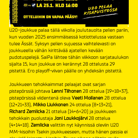
U20-joukkue palaa tällä viikolla joulutauolta pelien pariin,
kun vuoden 2025 ensimmäisessä kotiottelussa vastaan
tulee Ässät. Syksyn pelien sujuessa vaihtelevasti on
joukkueella vähän kirittävää ajatellen kevään
pudotuspelejä. SaiPa lähtee tähän viikkoon sarjataulukon
sijalta 15, kun joukkue on kerännyt 28 ottelusta 29
pistettä. Ero playoff-viivan päälle on yhdeksän pistettä.
Joukkueen tehokkaimmat pelaajat ovat sarjan
pistepörssiä johtava
Lenni Tiihonen
28 ottelua (19+18=37),
pistepörsissä viidentenä oleva
Veeti Moilanen
28 ottelua
(12+21=33),
Mikko Liukkonen
24 ottelua (8+13=21),
Richard Zemlicka
21 ottelua (14+6=20) ja joukkueen
tehokkain puolustaja
Joni Loukkojärvi
28 ottelua
(4+14=18).
Zemlicka
valittiin nyt käynnissä oleviin U20
MM-kisoihin Tsekin joukkueeseen, mutta hänen passia ei