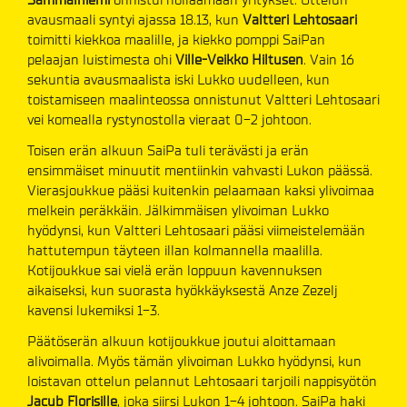
avausmaali syntyi ajassa 18.13, kun
Valtteri Lehtosaari
toimitti kiekkoa maalille, ja kiekko pomppi SaiPan
pelaajan luistimesta ohi
Ville-Veikko Hiltusen
. Vain 16
sekuntia avausmaalista iski Lukko uudelleen, kun
toistamiseen maalinteossa onnistunut Valtteri Lehtosaari
vei komealla rystynostolla vieraat 0-2 johtoon.
Toisen erän alkuun SaiPa tuli terävästi ja erän
ensimmäiset minuutit mentiinkin vahvasti Lukon päässä.
Vierasjoukkue pääsi kuitenkin pelaamaan kaksi ylivoimaa
melkein peräkkäin. Jälkimmäisen ylivoiman Lukko
hyödynsi, kun Valtteri Lehtosaari pääsi viimeistelemään
hattutempun täyteen illan kolmannella maalilla.
Kotijoukkue sai vielä erän loppuun kavennuksen
aikaiseksi, kun suorasta hyökkäyksestä Anze Zezelj
kavensi lukemiksi 1-3.
Päätöserän alkuun kotijoukkue joutui aloittamaan
alivoimalla. Myös tämän ylivoiman Lukko hyödynsi, kun
loistavan ottelun pelannut Lehtosaari tarjoili nappisyötön
Jacub Florisille
, joka siirsi Lukon 1-4 johtoon. SaiPa haki