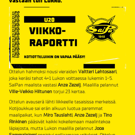
vastaan tuli Lukko. ​​​​​​​
Ottelun hahmoksi nousi vieraiden
Valtteri Lehtosaari
,
joka keräsi tehot 4+1 Lukon voittaessa lukemin 1-5.
SaiPan maalista vastasi
Anze Zezelj
. Maalilla pelannut
Ville-Veikko Hiltunen
torjui 23 kertaa.
Ottelun avauserä lähti liikkeelle tasaisissa merkeissä.
Kotijoukkue sai erän alkuun luotua paremmat
maalipaikat, kun
Miro Tauslahti
,
Anze Zezelj
ja
Tino
Rinkinen
pääsivät kaikki kokeilemaan maalintekoa
läpiajosta, mutta Lukon maalilla pelannut
Jooa
Sammalniemi
onnistui nollaamaan yritykset. Ottelun