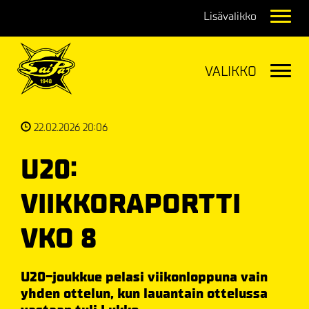
Navig
Navig
22.02.2026 20:06
U20:
VIIKKORAPORTTI
VKO 8
U20-joukkue pelasi viikonloppuna vain
yhden ottelun, kun lauantain ottelussa