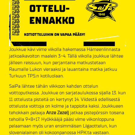
Joukkue kävi viime viikolla hakemassa Hämeenlinnasta
jatkoaikavoiton maalein 3-4. Tällä viikolla joukkue lähtee
jälleen reissuun, kun perjantaina matkustetaan
Raumalle Lukon vieraaksi ja lauantaina matka jatkuu
Turkuun TPS:n kotiluolaan.
SaiPa lähtee tähän viikkoon kahden ottelun
voittoputkessa. Joukkue on sarjataulukossa sijalla 13. kun
11 ottelusta pisteitä on kertynyt 14. Viidestä edellisestä
ottelusta voittoja on kolme ja tappioita kaksi. Joukkueen
tehokkain pelaaja
Anze Zezelj
jatkaa pistepörssin toisena
tehoilla 9+8=17. Hyökkääjä pääsi viime viikonloppuna
pelaamaan myös uran ensimmäisen Liigaottelun, kun
slovenialainen oli kokoonpanossa HPK:ta vastaan.