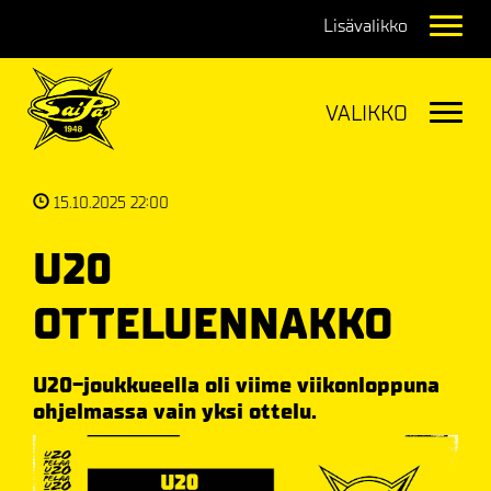
Navig
Navig
15.10.2025 22:00
U20
OTTELUENNAKKO
U20-joukkueella oli viime viikonloppuna
ohjelmassa vain yksi ottelu.