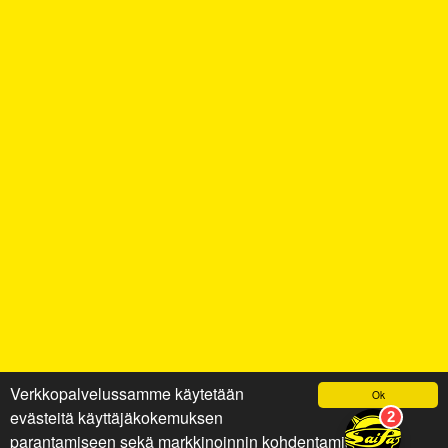
Verkkopalvelussamme käytetään
Ok
evästeitä käyttäjäkokemuksen
parantamiseen sekä markkinoinnin kohdentamiseen ja