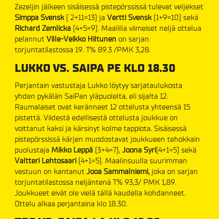
Zezeljin jälkeen sisäisessä pistepörssissä tulevat veljekset
Simppa Svensk
( 2+11=13) ja
Vertti Svensk
(1+9=10) sekä
Richard Zemlicka
(4+5=9). Maalilla viimeiset neljä ottelua
pelannut
Ville-Veikko Hiltunen
on sarjan
torjuntatilastossa 19. T% 89.3 /PMK 3,28.
LUKKO VS. SAIPA PE KLO 18.30
Perjantain vastustaja Lukko löytyy sarjataulukosta
yhden pykälän SaiPan yläpuolelta, eli sijalta 12.
Raumalaiset ovat keränneet 12 ottelusta yhteensä 15
pistettä. Viidestä edellisestä ottelusta joukkue on
voittanut kaksi ja kärsinyt kolme tappiota. Sisäisessä
pistepörssissä kärjen muodostavat joukkueen tehokkain
puolustaja
Mikko Leppä
(3+4=7),
Joona Syri
(4+1=5) sekä
Valtteri Lehtosaari
(4+1=5). Maalinsuulla suurimman
vastuun on kantanut
Jooa Sammalniemi,
joka on sarjan
torjuntatilastossa neljäntenä T% 93,3/ PMK 1,89.
Joukkueet eivät ole vielä tällä kaudella kohdanneet.
Ottelu alkaa perjantaina klo 18.30.