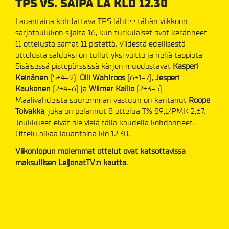
TPS VS. SAIPA LA KLO 12.30
Lauantaina kohdattava TPS lähtee tähän viikkoon
sarjataulukon sijalta 16, kun turkulaiset ovat keränneet
11 ottelusta samat 11 pistettä. Viidestä edellisestä
ottelusta saldoksi on tullut yksi voitto ja neljä tappiota.
Sisäisessä pistepörssissä kärjen muodostavat
Kasperi
Keinänen
(5+4=9),
Olli Wahlroos
(6+1=7),
Jesperi
Kaukonen
(2+4=6) ja
Wilmer Kallio
(2+3=5).
Maalivahdeista suuremman vastuun on kantanut
Roope
Toivakka
, joka on pelannut 8 ottelua T% 89,1/PMK 2,67.
Joukkueet eivät ole vielä tällä kaudella kohdanneet.
Ottelu alkaa lauantaina klo 12.30.
Viikonlopun molemmat ottelut ovat katsottavissa
maksullisen LeijonatTV:n kautta.