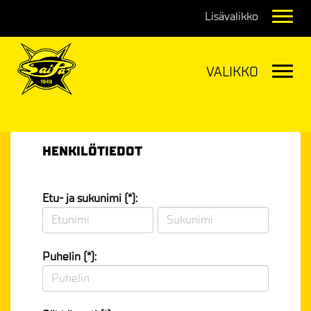
Navig
Navig
HENKILÖTIEDOT
Etu- ja sukunimi (*):
Puhelin (*):