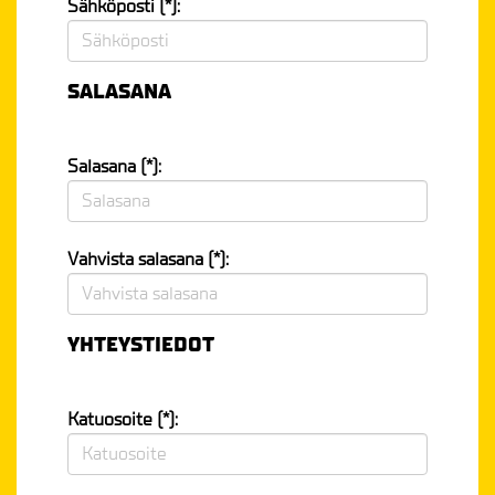
Sähköposti (*):
SALASANA
Salasana (*):
Vahvista salasana (*):
YHTEYSTIEDOT
Katuosoite (*):