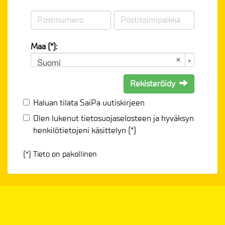
Maa (*):
Suomi
Rekisteröidy
Haluan tilata SaiPa uutiskirjeen
Olen lukenut
tietosuojaselosteen
ja hyväksyn
henkilötietojeni käsittelyn (*)
(*) Tieto on pakollinen