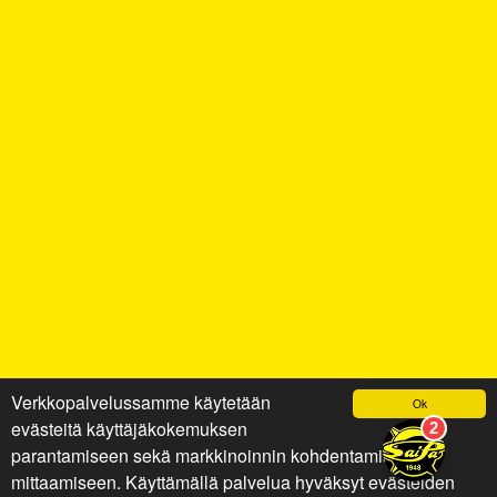
Verkkopalvelussamme käytetään
Ok
evästeitä käyttäjäkokemuksen
parantamiseen sekä markkinoinnin kohdentamiseen ja
mittaamiseen. Käyttämällä palvelua hyväksyt evästeiden