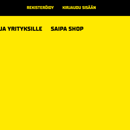
REKISTERÖIDY
KIRJAUDU SISÄÄN
 JA YRITYKSILLE
SAIPA SHOP