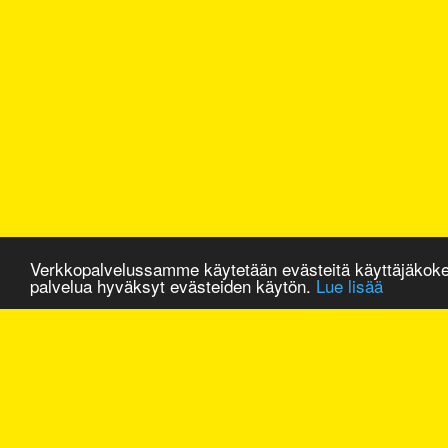
Verkkopalvelussamme käytetään evästeitä käyttäjäkok
palvelua hyväksyt evästeiden käytön.
Lue lisää