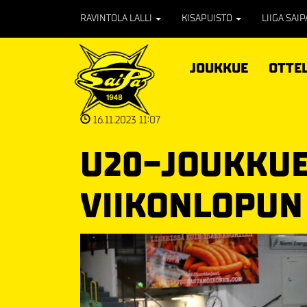
RAVINTOLA LALLI
KISAPUISTO
LIIGA SAI
JOUKKUE
OTTE
16.11.2023 11:07
U20-JOUKKU
VIIKONLOPUN