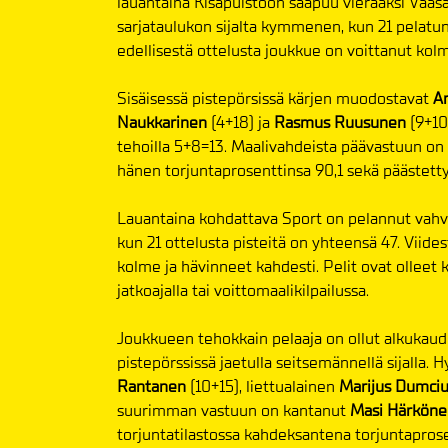
lauantaina Kisapuistoon saapuu vieraaksi Vaas
sarjataulukon sijalta kymmenen, kun 21 pelatun
edellisestä ottelusta joukkue on voittanut kolm
Sisäisessä pistepörsissä kärjen muodostavat
An
Naukkarinen
(4+18) ja
Rasmus Ruusunen
(9+10
tehoilla 5+8=13. Maalivahdeista päävastuun o
hänen torjuntaprosenttinsa 90,1 sekä päästetty
Lauantaina kohdattava Sport on pelannut vahva
kun 21 ottelusta pisteitä on yhteensä 47. Viides
kolme ja hävinneet kahdesti. Pelit ovat olleet 
jatkoajalla tai voittomaalikilpailussa.
Joukkueen tehokkain pelaaja on ollut alkukaud
pistepörssissä jaetulla seitsemännellä sijalla. 
Rantanen
(10+15), liettualainen
Marijus Dumci
suurimman vastuun on kantanut
Masi Härköne
torjuntatilastossa kahdeksantena torjuntaprose