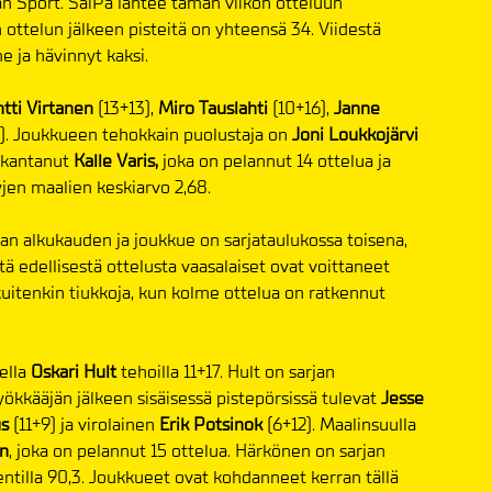
an Sport. SaiPa lähtee tämän viikon otteluun
 ottelun jälkeen pisteitä on yhteensä 34. Viidestä
e ja hävinnyt kaksi.
tti Virtanen
(13+13),
Miro Tauslahti
(10+16),
Janne
). Joukkueen tehokkain puolustaja on
Joni Loukkojärvi
n kantanut
Kalle Varis,
joka on pelannut 14 ottelua ja
jen maalien keskiarvo 2,68.
n alkukauden ja joukkue on sarjataulukossa toisena,
tä edellisestä ottelusta vaasalaiset ovat voittaneet
kuitenkin tiukkoja, kun kolme ottelua on ratkennut
ella
Oskari Hult
tehoilla 11+17. Hult on sarjan
Hyökkääjän jälkeen sisäisessä pistepörsissä tulevat
Jesse
us
(11+9) ja virolainen
Erik Potsinok
(6+12). Maalinsuulla
n
, joka on pelannut 15 ottelua. Härkönen on sarjan
ntilla 90,3. Joukkueet ovat kohdanneet kerran tällä