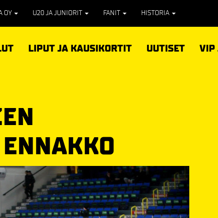
PA OY
U20 JA JUNIORIT
FANIT
HISTORIA
LUT
LIPUT JA KAUSIKORTIT
UUTISET
VIP
EEN
 ENNAKKO