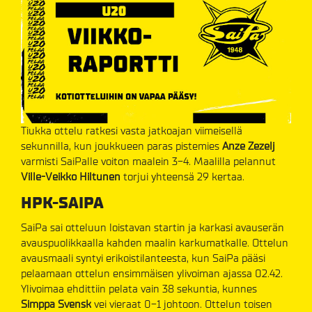
Tiukka ottelu ratkesi vasta jatkoajan viimeisellä
sekunnilla, kun joukkueen paras pistemies
Anze Zezelj
varmisti SaiPalle voiton maalein 3-4. Maalilla pelannut
Ville-Veikko Hiltunen
torjui yhteensä 29 kertaa.
HPK-SAIPA
SaiPa sai otteluun loistavan startin ja karkasi avauserän
avauspuolikkaalla kahden maalin karkumatkalle. Ottelun
avausmaali syntyi erikoistilanteesta, kun SaiPa pääsi
pelaamaan ottelun ensimmäisen ylivoiman ajassa 02.42.
Ylivoimaa ehdittiin pelata vain 38 sekuntia, kunnes
Simppa Svensk
vei vieraat 0-1 johtoon. Ottelun toisen