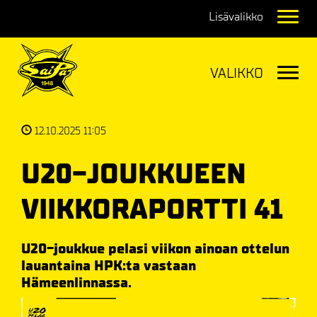
Navig
Navig
12.10.2025 11:05
U20-JOUKKUEEN
VIIKKORAPORTTI 41
U20-joukkue pelasi viikon ainoan ottelun
lauantaina HPK:ta vastaan
Hämeenlinnassa.