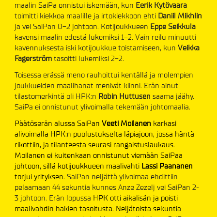
maalin SaiPa onnistui iskemään, kun
Eerik Kytövaara
toimitti kiekkoa maalille ja irtokiekkoon ehti
Daniil Mikhlin
ja vei SaiPan 0-2 johtoon. Kotijoukkueen
Eppe Seikkula
kavensi maalin edestä lukemiksi 1-2. Vain reilu minuutti
kavennuksesta iski kotijoukkue toistamiseen, kun
Veikka
Fagerström
tasoitti lukemiksi 2-2.
Toisessa erässä meno rauhoittui kentällä ja molempien
joukkueiden maalihanat menivät kiinni. Erän ainut
tilastomerkintä oli HPK:n
Robin Huttusen
saama jäähy.
SaiPa ei onnistunut ylivoimalla tekemään johtomaalia.
Päätöserän alussa SaiPan
Veeti Moilanen
karkasi
alivoimalla HPK:n puolustukselta läpiajoon, jossa häntä
rikottiin, ja tilanteesta seurasi rangaistuslaukaus.
Moilanen ei kuitenkaan onnistunut viemään SaiPaa
johtoon, sillä kotijoukkueen maalivahti
Lassi Paananen
torjui yrityksen.
SaiPan neljättä ylivoimaa ehdittiin
pelaamaan 44 sekuntia kunnes Anze Zezelj vei SaiPan 2-
3 johtoon. Erän lopussa
HPK otti aikalisän ja poisti
maalivahdin hakien tasoitusta. Neljätoista sekuntia