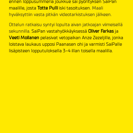
ennen loppusummeria joukkue sai pyörityksen SaiPan
maalille, josta
Totte Pulli
iski tasoituksen.
Maali
hyväksyttiin vasta pitkän videotarkistuksen jälkeen.
Ottelun ratkaisu syntyi lopulta aivan jatkoajan viimeisellä
sekunnilla.
SaiPan vastahyökkäyksessä
Oliver Farkas
ja
Veeti Moilanen
pelasivat vetopaikan Anze Zezeljille, jonka
loistava laukaus upposi Paanasen ohi ja varmisti SaiPalle
lisäpisteen lopputuloksella 3–4 illan toisella maalilla.