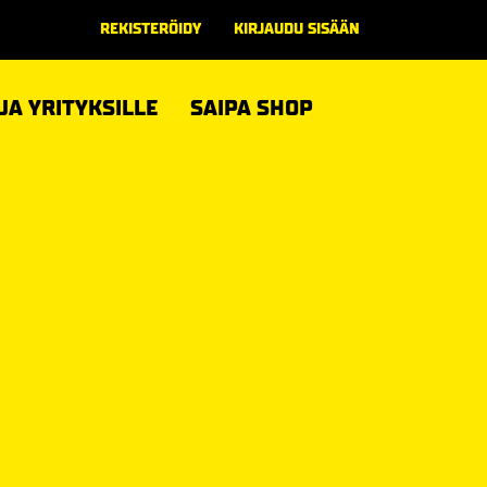
REKISTERÖIDY
KIRJAUDU SISÄÄN
 JA YRITYKSILLE
SAIPA SHOP