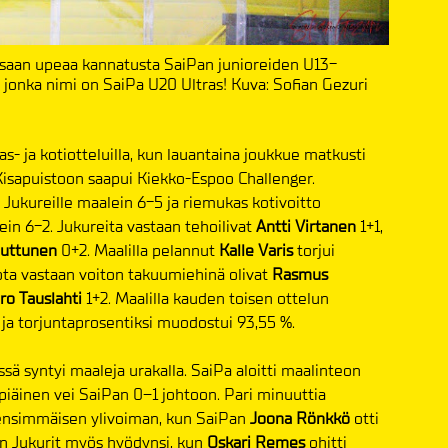
ssaan upeaa kannatusta SaiPan junioreiden U13-
, jonka nimi on SaiPa U20 Ultras! Kuva: Sofian Gezuri
eras- ja kotiotteluilla, kun lauantaina joukkue matkusti
Kisapuistoon saapui Kiekko-Espoo Challenger.
 Jukureille maalein 6-5 ja riemukas kotivoitto
in 6-2. Jukureita vastaan tehoilivat
Antti Virtanen
1+1,
Huttunen
0+2. Maalilla pelannut
Kalle Varis
torjui
ta vastaan voiton takuumiehinä olivat
Rasmus
ro Tauslahti
1+2. Maalilla kauden toisen ottelun
 ja torjuntaprosentiksi muodostui 93,55 %.
sä syntyi maaleja urakalla. SaiPa aloitti maalinteon
piäinen vei SaiPan 0–1 johtoon. Pari minuuttia
ensimmäisen ylivoiman, kun SaiPan
Joona Rönkkö
otti
en Jukurit myös hyödynsi, kun
Oskari Remes
ohitti