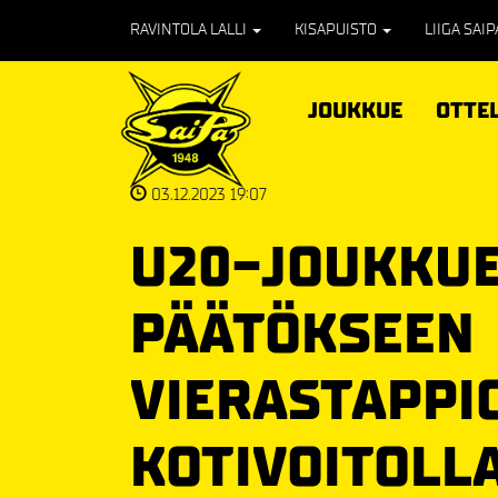
RAVINTOLA LALLI
KISAPUISTO
LIIGA SAI
JOUKKUE
OTTE
03.12.2023 19:07
U20-JOUKKUE
PÄÄTÖKSEEN
VIERASTAPPI
KOTIVOITOLL