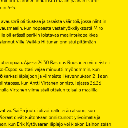
iisi minuuttia ennen lopetusta maalin päähän Patrik
min 6-5.
auserä oli tiukkaa ja tasaista vääntöä, jossa nähtiin
n avausmaalin, kun nopeasta vastahyökkäyksestä Miro
la oli erässä parikin loistavaa maalintekopaikkaa,
elannut Ville-Veikko Hiltunen onnistui pitämään
o tiuhempaan. Ajassa 24.30 Rasmus Ruusunen viimeisteli
ekko-Espoo kuittasi vajaa minuutti myöhemmin, kun
tö
karkasi läpiajoon ja viimeisteli kavennuksen 2–1:een.
linteossa, kun Antti Virtanen onnistui ajassa 36.36
lla Virtanen viimeisteli ottelun toisella maalilla
ahva. SaiPa joutui alivoimalle erän alkuun, kun
eraat eivät kuitenkaan onnistuneet ylivoimalla ja
een, kun Erik Kytövaaran läpiajo vei kiekon Laihon selän