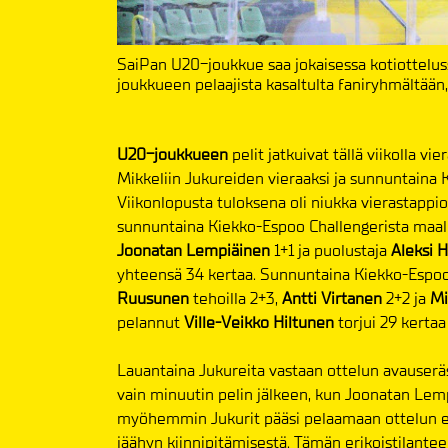
SaiPan U20-joukkue saa jokaisessa kotiottelu
joukkueen pelaajista kasaltulta faniryhmältään
U20-joukkueen
pelit jatkuivat tällä viikolla vi
Mikkeliin Jukureiden vieraaksi ja sunnuntaina 
Viikonlopusta tuloksena oli niukka vierastappio
sunnuntaina Kiekko-Espoo Challengerista maale
Joonatan Lempiäinen
1+1 ja puolustaja
Aleksi 
yhteensä 34 kertaa. Sunnuntaina Kiekko-Espoo
Ruusunen
tehoilla 2+3,
Antti Virtanen
2+2 ja
Mi
pelannut
Ville-Veikko Hiltunen
torjui 29 kertaa
Lauantaina Jukureita vastaan ottelun avauseräs
vain minuutin pelin jälkeen, kun Joonatan Lem
myöhemmin Jukurit pääsi pelaamaan ottelun 
jäähyn kiinnipitämisestä. Tämän erikoistilante