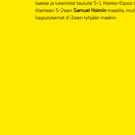
taakse ja lukemiksi taululle 5–1. Kiekko-Espoo 
tilanteen 5-2:een
Samuel Holmin
maalilla, mu
loppulukemat 6-2:een tyhjään maaliin.