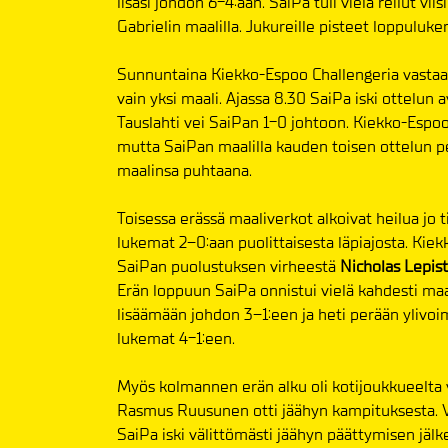
lisäsi johdon 6-4:ään. SaiPa tuli vielä reilut v
Gabrielin maalilla. Jukureille pisteet loppuluke
Sunnuntaina Kiekko-Espoo Challengeria vastaa av
vain yksi maali. Ajassa 8.30 SaiPa iski ottelu
Tauslahti vei SaiPan 1-0 johtoon. Kiekko-Espool
mutta SaiPan maalilla kauden toisen ottelun p
maalinsa puhtaana.
Toisessa erässä maaliverkot alkoivat heilua j
lukemat 2–0:aan puolittaisesta läpiajosta. Ki
SaiPan puolustuksen virheestä
Nicholas Lepis
Erän loppuun SaiPa onnistui vielä kahdesti maa
lisäämään johdon 3–1:een ja heti perään ylivoima
lukemat 4-1:een.
Myös kolmannen erän alku oli kotijoukkueelta v
Rasmus Ruusunen otti jäähyn kampituksesta. Vi
SaiPa iski välittömästi jäähyn päättymisen jälk