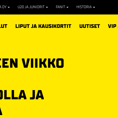
PA OY
U20 JA JUNIORIT
FANIT
HISTORIA
LUT
LIPUT JA KAUSIKORTIT
UUTISET
VIP
EN VIIKKO
OLLA JA
A