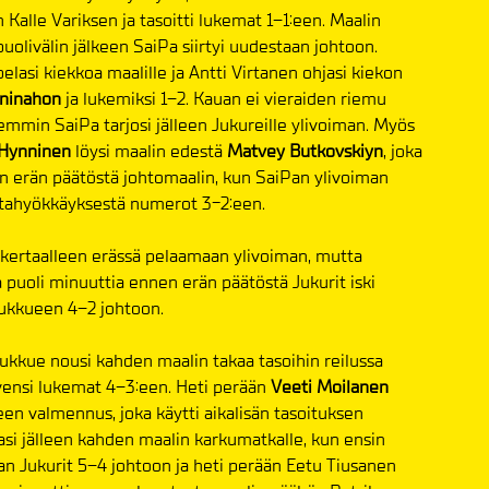
alle Variksen ja tasoitti lukemat 1–1:een. Maalin
puolivälin jälkeen SaiPa siirtyi uudestaan johtoon.
elasi kiekkoa maalille ja Antti Virtanen ohjasi kiekon
aninahon
ja lukemiksi 1–2. Kauan ei vieraiden riemu
mmin SaiPa tarjosi jälleen Jukureille ylivoiman. Myös
Hynninen
löysi maalin edestä
Matvey Butkovskiyn
, joka
nen erän päätöstä johtomaalin, kun SaiPan ylivoiman
stahyökkäyksestä numerot 3-2:een.
kertaalleen erässä pelaamaan ylivoiman, mutta
puoli minuuttia ennen erän päätöstä Jukurit iski
oukkueen 4–2 johtoon.
oukkue nousi kahden maalin takaa tasoihin reilussa
avensi lukemat 4–3:een. Heti perään
Veeti Moilanen
een valmennus, joka käytti aikalisän tasoituksen
kasi jälleen kahden maalin karkumatkalle, kun ensin
an Jukurit 5–4 johtoon ja heti perään Eetu Tiusanen