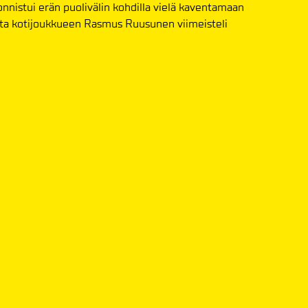
onnistui erän puolivälin kohdilla vielä kaventamaan
tta kotijoukkueen Rasmus Ruusunen viimeisteli