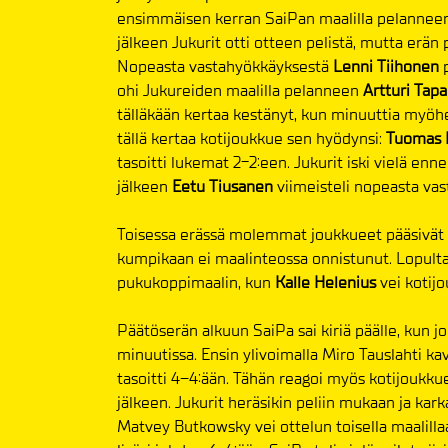
ensimmäisen kerran SaiPan maalilla pelanneen K
jälkeen Jukurit otti otteen pelistä, mutta erän 
Nopeasta vastahyökkäyksestä
Lenni Tiihonen
p
ohi Jukureiden maalilla pelanneen
Artturi Tap
tälläkään kertaa kestänyt, kun minuuttia myöhe
tällä kertaa kotijoukkue sen hyödynsi:
Tuomas 
tasoitti lukemat 2-2:een. Jukurit iski vielä en
jälkeen
Eetu Tiusanen
viimeisteli nopeasta va
Toisessa erässä molemmat joukkueet pääsivät 
kumpikaan ei maalinteossa onnistunut. Lopulta 
pukukoppimaalin, kun
Kalle Helenius
vei kotij
Päätöserän alkuun SaiPa sai kiriä päälle, kun j
minuutissa. Ensin ylivoimalla Miro Tauslahti k
tasoitti 4–4:ään. Tähän reagoi myös kotijoukku
jälkeen. Jukurit heräsikin peliin mukaan ja kar
Matvey Butkowsky vei ottelun toisella maalilla