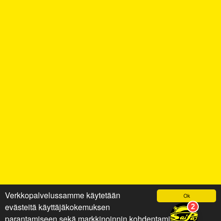
Verkkopalvelussamme käytetään
Ok
evästeitä käyttäjäkokemuksen
parantamiseen sekä markkinoinnin kohdentamiseen ja