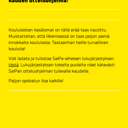
kauden otteluohjelma!
Koululaisten kesälomat on tällä erää taas nautittu.
Muistattehan, että liikenteessä on taas paljon pieniä
innokkaita koululaisia. Taataanhan heille turvallinen
koulutie!
Voit ladata ja tulostaa SaiPa-aiheisen lukujärjestyksen
tästä
. Lukujärjestyksen toiselta puolelta näet kätevästi
SaiPan otteluohjelman tulevalle kaudelle.
Paljon opiskelun iloa kaikille!