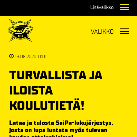
Navig
Navig
13.08.2020 11:01
TURVALLISTA JA
ILOISTA
KOULUTIETÄ!
Lataa ja tulosta SaiPa-lukujärjestys,
josta on lupa luntata myös tulevan