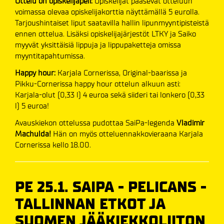
Ottelu on opiskelijapeli:
Opiskelijat pääsevät otteluun
voimassa olevaa opiskelijakorttia näyttämällä 5 eurolla.
Tarjoushintaiset liput saatavilla hallin lipunmyyntipisteistä
ennen ottelua. Lisäksi opiskelijajärjestöt LTKY ja Saiko
myyvät yksittäisiä lippuja ja lippupaketteja omissa
myyntitapahtumissa.
Happy hour:
Karjala Cornerissa, Original-baarissa ja
Pikku-Cornerissa happy hour ottelun alkuun asti:
Karjala-olut (0,33 l) 4 euroa sekä siideri tai lonkero (0,33
l) 5 euroa!
Avauskiekon ottelussa pudottaa SaiPa-legenda
Vladimir
Machulda!
Hän on myös otteluennakkovieraana Karjala
Cornerissa kello 18.00.
PE 25.1. SAIPA - PELICANS -
TALLINNAN ETKOT JA
SUOMEN JÄÄKIEKKOLIITON