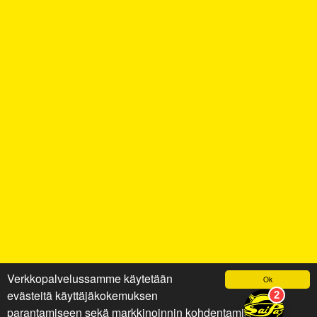
Verkkopalvelussamme käytetään
Ok
evästeitä käyttäjäkokemuksen
parantamiseen sekä markkinoinnin kohdentamiseen ja