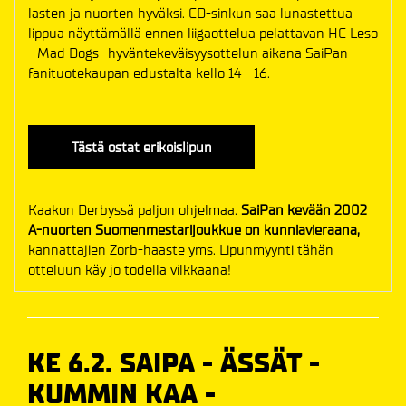
lasten ja nuorten hyväksi. CD-sinkun saa lunastettua
lippua näyttämällä ennen liigaottelua pelattavan HC Leso
- Mad Dogs -hyväntekeväisyysottelun aikana SaiPan
fanituotekaupan edustalta kello 14 - 16.
Tästä ostat erikoislipun
Kaakon Derbyssä paljon ohjelmaa.
SaiPan kevään 2002
A-nuorten Suomenmestarijoukkue on kunniavieraana,
kannattajien Zorb-haaste yms. Lipunmyynti tähän
otteluun käy jo todella vilkkaana!
KE 6.2. SAIPA - ÄSSÄT -
KUMMIN KAA -