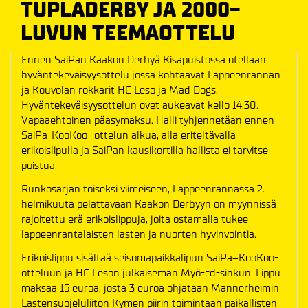
TUPLADERBY JA 2000-
LUVUN TEEMAOTTELU
Ennen SaiPan Kaakon Derbyä Kisapuistossa otellaan
hyväntekeväisyysottelu jossa kohtaavat Lappeenrannan
ja Kouvolan rokkarit HC Leso ja Mad Dogs.
Hyväntekeväisyysottelun ovet aukeavat kello 14.30.
Vapaaehtoinen pääsymäksu. Halli tyhjennetään ennen
SaiPa-KooKoo -ottelun alkua, alla eriteltävällä
erikoislipulla ja SaiPan kausikortilla hallista ei tarvitse
poistua.
Runkosarjan toiseksi viimeiseen, Lappeenrannassa 2.
helmikuuta pelattavaan Kaakon Derbyyn on myynnissä
rajoitettu erä erikoislippuja, joita ostamalla tukee
lappeenrantalaisten lasten ja nuorten hyvinvointia.
Erikoislippu sisältää seisomapaikkalipun SaiPa–KooKoo-
otteluun ja HC Leson julkaiseman Myö-cd-sinkun. Lippu
maksaa 15 euroa, josta 3 euroa ohjataan Mannerheimin
Lastensuojeluliiton Kymen piirin toimintaan paikallisten