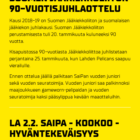
90-VUOTISJUHLAOTTELU
Kausi 2018-19 on Suomen Jääkiekkoliiton ja suomalaisen
jääkiekon juhlakausi. Suomen Jääkiekkoliiton
perustamisesta tuli 20. tammikuuta kuluneeksi 90
vuotta.
Kisapuistossa 90-vuotiasta Jääkiekkoliittoa juhlistetaan
perjantaina 25. tammikuuta, kun Lahden Pelicans saapuu
vierailulle.
Ennen ottelua jäällä palkitaan SaiPan vuoden juniori
sekä vuoden seuratoimija. Vuoden juniori saa palkinnoksi
maajoukkueen gameworn-pelipaidan ja vuoden
seuratoimija kaksi pääsylippua kevään maaotteluihin.
LA 2.2. SAIPA - KOOKOO -
HYVÄNTEKEVÄISYYS