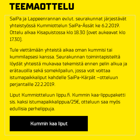
TEEMAOTTELU
SaiPa ja Lappeenrannan ev.lut. seurakunnat järjestävät
yhteistyössä Kummiottelun SaiPa-Ässät ke 6.2.2019.
Ottelu alkaa Kisapuistossa klo 18.30 (ovet aukeavat klo
17.30).
Tule viettämään yhteistä aikaa oman kummisi tai
kummilapsesi kanssa. Seurakunnan toimintapisteiltä
löydät yhteistä mukavaa tekemistä ennen pelin alkua ja
erätauoilla sekä somekilpailun, jossa voit voittaa
istumapaikkaliput kahdelle SaiPa-Kärpät –otteluun
perjantaille 22.2.2019.
Liput Kummiotteluun lippu.fi. Kummin kaa-lippupaketti
sis. kaksi istumapaikkalippua/25€, otteluun saa myös
edullisia perhelippuja.
Kummin kaa liput