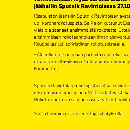
jäähallin Sputnik Ravintolassa 27.10
Kisapuiston jäähallin Sputnik Ravintolaan avat
up -koronarokotuspiste. SaiPa on kutsunut E
vielä ole saaneet ensimmäistä rokotetta.
Ottel
ensimmäisen rokoteannoksen ilman ajanvarausta
Kauppakeskus IsoKristiinan rokotuspisteelle.
- Alueellamme on maan parhaita rokotekattav
ottamiseen ilta-aikaan ottelutapahtumamme yh
kommentoi.
Sputnik Ravintolan rokotepiste aukeaa ovien a
ensimmäisen erän aikana. Voit siis kätevästi 
Rokotteenottoon saapuessasi tarvitset henkilöl
SaiPa huomioi rokotteenottajia yllätyksellä!