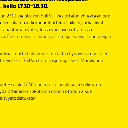
. kello 17.30-18.30.
aan 27.10. pelattavan SaiPa-Ilves ottelun yhteyteen pop
ksoten jakamaan
koronarokotteita kaikille, jotka eivät
utapahtuman yhteydessä voi käydä ottamassa
. Ensimmäiselle annokselle tulijat saavat tehosteajan
uuksia, mutta haluamme madaltaa kynnystä rokotteen
teydessä, SaiPan toimitusjohtaja Jussi Markkanen
uetessa klo 17.30 ennen ottelun alkua ja sulkeutuu
käydä ottamassa rokotteen ennen ottelun alkua.
lisyystodistuksen.