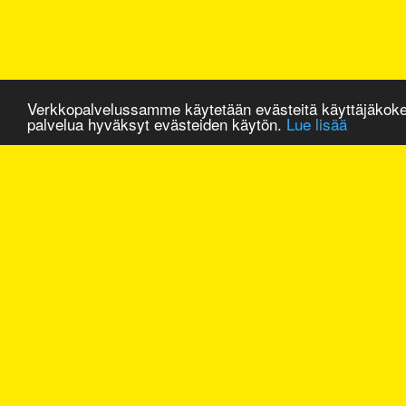
Verkkopalvelussamme käytetään evästeitä käyttäjäkok
palvelua hyväksyt evästeiden käytön.
Lue lisää