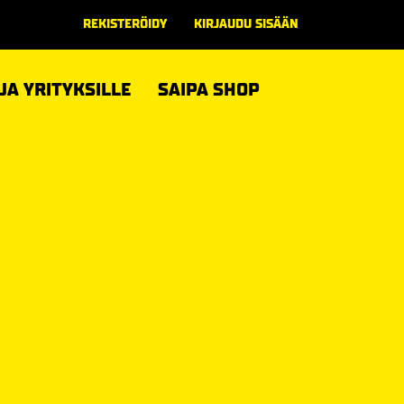
REKISTERÖIDY
KIRJAUDU SISÄÄN
 JA YRITYKSILLE
SAIPA SHOP