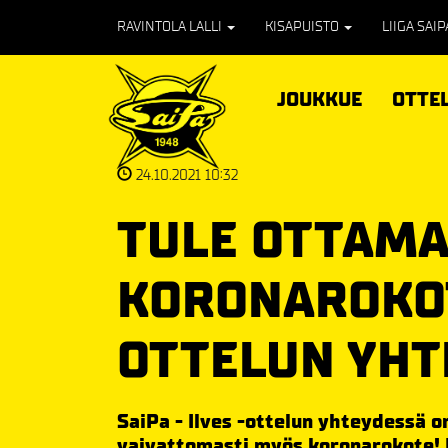
RAVINTOLA LALLI
KISAPUISTO
LIIGA SAI
JOUKKUE
OTTE
24.10.2021 10:32
TULE OTTAM
KORONAROKOT
OTTELUN YHT
SaiPa - Ilves -ottelun yhteydessä 
vaivattomasti myös koronarokote! 