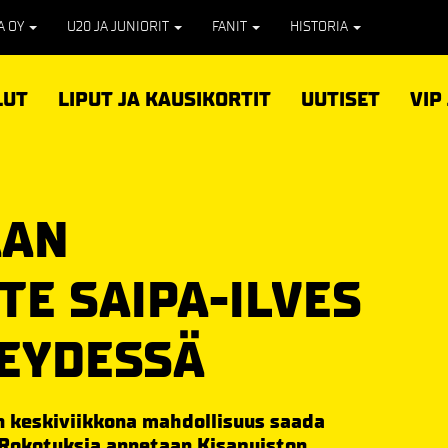
PA OY
U20 JA JUNIORIT
FANIT
HISTORIA
LUT
LIPUT JA KAUSIKORTIT
UUTISET
VIP
AAN
E SAIPA-ILVES
EYDESSÄ
on keskiviikkona mahdollisuus saada
Rokotuksia annetaan Kisapuiston