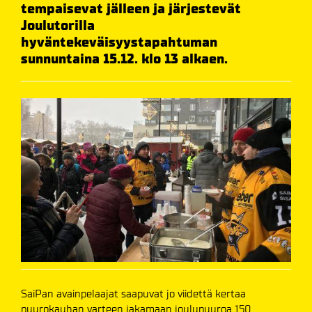
tempaisevat jälleen ja järjestevät
Joulutorilla
hyväntekeväisyystapahtuman
sunnuntaina 15.12. klo 13 alkaen.
SaiPan avainpelaajat saapuvat jo viidettä kertaa
puurokauhan varteen jakamaan joulupuuroa 150