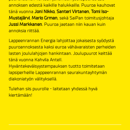
annoksen edestä kaikille halukkaille. Puuroa kauhovat
tänä vuonna
Joni Nikko
,
Santeri Virtanen
,
Tomi
Iso-
Mustajärvi
,
Mario Grman
, sekä SaiPan toimitusjohtaja
Jussi Markkanen
. Puuroa jaetaan niin kauan kuin
annoksia riittää.
Lappeenrannan Energia lahjoittaa jokaisesta syödystä
puuroannoksesta kaksi euroa vähävaraisten perheiden
lasten joululahjojen hankintaan. Joulupuurot keittää
tänä vuonna Kahvila Antell.
Hyväntekeväisyystempauksen tuotto toimitetaan
lapsiperheille Lappeenrannan seurakuntayhtymän
diakoniatyön välityksellä.
Tulehan siis puurolle - laitetaan yhdessä hyvä
kiertämään!