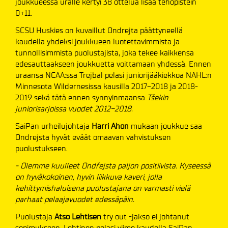
joukkueessa uralle kertyi 38 ottelua lisää tehopistein
0+11.
SCSU Huskies on kuvaillut Ondrejta päättyneellä
kaudella yhdeksi joukkueen luotettavimmista ja
tunnollisimmista puolustajista, joka tekee kaikkensa
edesauttaakseen joukkuetta voittamaan yhdessä. Ennen
uraansa NCAA:ssa Trejbal pelasi juniorijääkiekkoa NAHL:n
Minnesota Wildernesissa kausilla 2017-2018 ja 2018-
2019 sekä tätä ennen synnyinmaansa
Tšekin
juniorisarjoissa vuodet 2012-2018
.
SaiPan urheilujohtaja
Harri Ahon
mukaan joukkue saa
Ondrejsta hyvät eväät omaavan vahvistuksen
puolustukseen.
- Olemme kuulleet
Ondřejsta paljon positiivista. Kyseessä
on hyväkokoinen, hyvin liikkuva kaveri, jolla
kehittymishaluisena puolustajana on varmasti vielä
parhaat pelaajavuodet edessäpäin.
Puolustaja
Atso Lehtisen
try out -jakso ei johtanut
sopimukseen. Lehtinen pelasi viime kaudella SaiPan