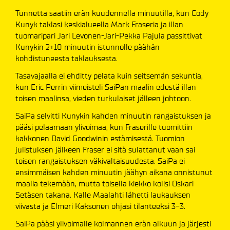
Tunnetta saatiin erän kuudennella minuutilla, kun Cody
Kunyk taklasi keskialueella Mark Fraseria ja illan
tuomaripari Jari Levonen-Jari-Pekka Pajula passittivat
Kunykin 2+10 minuutin istunnolle päähän
kohdistuneesta taklauksesta.
Tasavajaalla ei ehditty pelata kuin seitsemän sekuntia,
kun Eric Perrin viimeisteli SaiPan maalin edestä illan
toisen maalinsa, vieden turkulaiset jälleen johtoon.
SaiPa selvitti Kunykin kahden minuutin rangaistuksen ja
pääsi pelaamaan ylivoimaa, kun Fraserille tuomittiin
kakkonen David Goodwinin estämisestä. Tuomion
julistuksen jälkeen Fraser ei sitä sulattanut vaan sai
toisen rangaistuksen väkivaltaisuudesta. SaiPa ei
ensimmäisen kahden minuutin jäähyn aikana onnistunut
maalia tekemään, mutta toisella kiekko kolisi Oskari
Setäsen takana. Kalle Maalahti lähetti laukauksen
viivasta ja Elmeri Kaksonen ohjasi tilanteeksi 3-3.
SaiPa pääsi ylivoimalle kolmannen erän alkuun ja järjesti