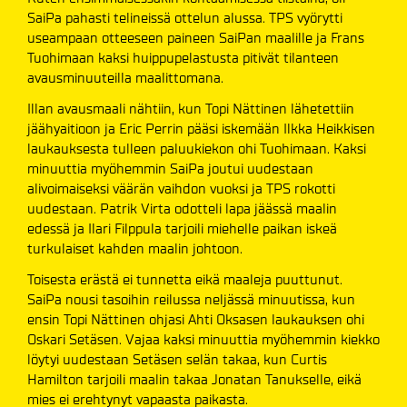
SaiPa pahasti telineissä ottelun alussa. TPS vyörytti
useampaan otteeseen paineen SaiPan maalille ja Frans
Tuohimaan kaksi huippupelastusta pitivät tilanteen
avausminuuteilla maalittomana.
Illan avausmaali nähtiin, kun Topi Nättinen lähetettiin
jäähyaitioon ja Eric Perrin pääsi iskemään Ilkka Heikkisen
laukauksesta tulleen paluukiekon ohi Tuohimaan. Kaksi
minuuttia myöhemmin SaiPa joutui uudestaan
alivoimaiseksi väärän vaihdon vuoksi ja TPS rokotti
uudestaan. Patrik Virta odotteli lapa jäässä maalin
edessä ja Ilari Filppula tarjoili miehelle paikan iskeä
turkulaiset kahden maalin johtoon.
Toisesta erästä ei tunnetta eikä maaleja puuttunut.
SaiPa nousi tasoihin reilussa neljässä minuutissa, kun
ensin Topi Nättinen ohjasi Ahti Oksasen laukauksen ohi
Oskari Setäsen. Vajaa kaksi minuuttia myöhemmin kiekko
löytyi uudestaan Setäsen selän takaa, kun Curtis
Hamilton tarjoili maalin takaa Jonatan Tanukselle, eikä
mies ei erehtynyt vapaasta paikasta.