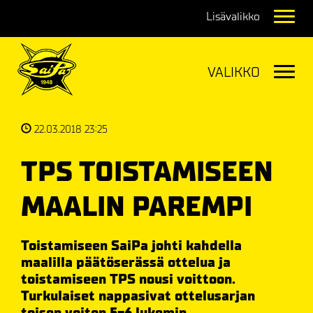
Navig
Navig
22.03.2018 23:25
TPS TOISTAMISEEN
MAALIN PAREMPI
Toistamiseen SaiPa johti kahdella
maalilla päätöserässä ottelua ja
toistamiseen TPS nousi voittoon.
Turkulaiset nappasivat ottelusarjan
toisen voiton 5-6 lukemin.