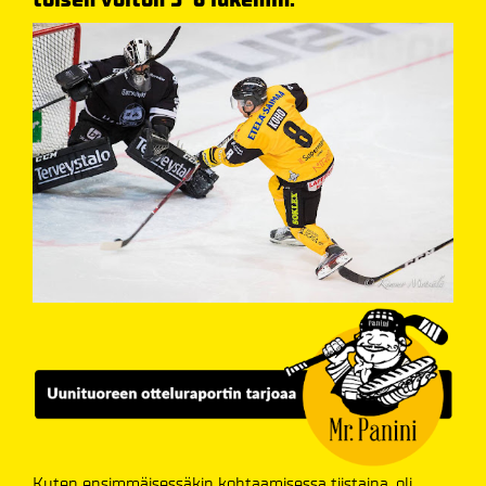
Kuten ensimmäisessäkin kohtaamisessa tiistaina, oli