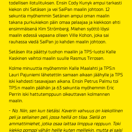
todellisen ilotulituksen. Ensin Cody Kunyk ampui tarkasti
kiekon ohi Setäsen ja vei SaiPan maalin johtoon. 12
sekuntia myöhemmin Setänen ampui oman maalin
takana purkukiekon päin omaa pelaajaa ja kiekkoon ehti
ensimmäisenä Kim Strömberg. Miehen syöttö löysi
maalin edessä vapaana olleen Ville Kohon, joka sai
rauhassa viedä SaiPan jo kahden maalin johtoon.
Setäsen ilta päättyi tuohon maaliin ja TPS-luotsi Kalle
Kaskinen vaihtoi maalin suulle Rasmus Tirrosen.
Kolme minuuttia myöhemmin Kalle Maalahti ja TPS:n
Lauri Pajuniemi lähetettiin samaan aikaan jäähylle ja TPS
iski kahdesti tasavajaan aikana. Ensin Petrus Palmu toi
TPS:n maalin päähän ja 63 sekuntia myöhemmin Eric
Perrin iski hattutemppuun oikeuttavan kolmannen
maalin.
-
No. Niin, sen kun tietäisi. Kaverin vahvuus on kiekollinen
peli ja sellainen peli, jossa heillä on tilaa. Siellä on
ammattimiehet, jotka osaa laittaa limppua reppuun. Toki
kiekko pomppi vähän heille kuten meillekin, mutta ei saisi