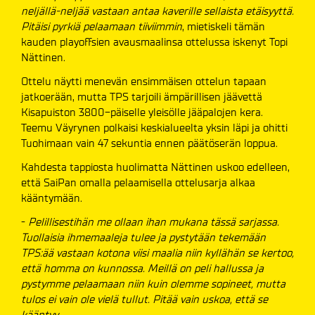
neljällä-neljää vastaan antaa kaverille sellaista etäisyyttä.
Pitäisi pyrkiä pelaamaan tiiviimmin
, mietiskeli tämän
kauden playoffsien avausmaalinsa ottelussa iskenyt Topi
Nättinen.
Ottelu näytti menevän ensimmäisen ottelun tapaan
jatkoerään, mutta TPS tarjoili ämpärillisen jäävettä
Kisapuiston 3800-päiselle yleisölle jääpalojen kera.
Teemu Väyrynen polkaisi keskialueelta yksin läpi ja ohitti
Tuohimaan vain 47 sekuntia ennen päätöserän loppua.
Kahdesta tappiosta huolimatta Nättinen uskoo edelleen,
että SaiPan omalla pelaamisella ottelusarja alkaa
kääntymään.
-
Pelillisestihän me ollaan ihan mukana tässä sarjassa.
Tuollaisia ihmemaaleja tulee ja pystytään tekemään
TPS:ää vastaan kotona viisi maalia niin kyllähän se kertoo,
että homma on kunnossa. Meillä on peli hallussa ja
pystymme pelaamaan niin kuin olemme sopineet, mutta
tulos ei vain ole vielä tullut. Pitää vain uskoa, että se
kääntyy.