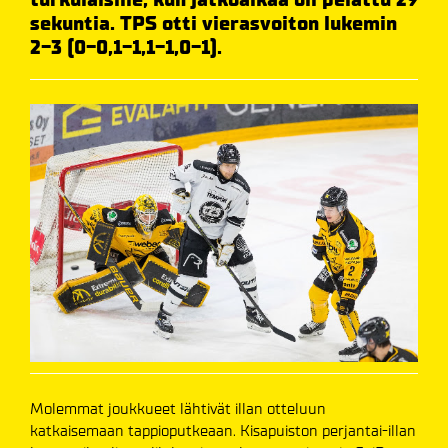
sekuntia. TPS otti vierasvoiton lukemin
2-3 (0-0,1-1,1-1,0-1).
Molemmat joukkueet lähtivät illan otteluun
katkaisemaan tappioputkeaan. Kisapuiston perjantai-illan