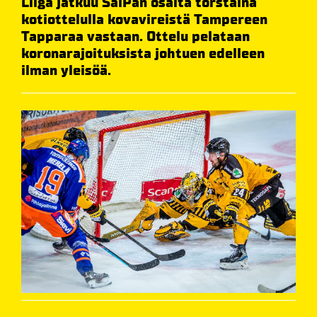
Liiga jatkuu SaiPan osalta torstaina
kotiottelulla kovavireistä Tampereen
Tapparaa vastaan. Ottelu pelataan
koronarajoituksista johtuen edelleen
ilman yleisöä.