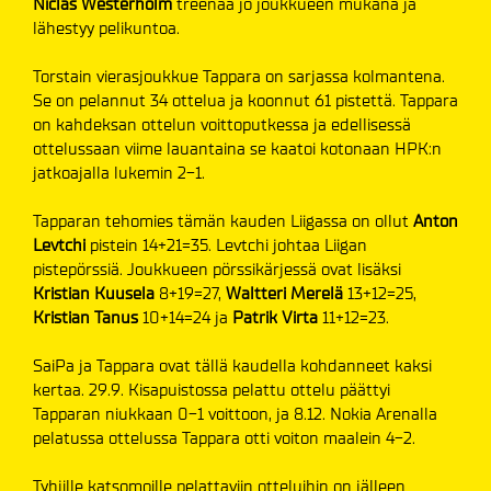
Niclas Westerholm
treenaa jo joukkueen mukana ja
lähestyy pelikuntoa.
Torstain vierasjoukkue Tappara on sarjassa kolmantena.
Se on pelannut 34 ottelua ja koonnut 61 pistettä. Tappara
on kahdeksan ottelun voittoputkessa ja edellisessä
ottelussaan viime lauantaina se kaatoi kotonaan HPK:n
jatkoajalla lukemin 2-1.
Tapparan tehomies tämän kauden Liigassa on ollut
Anton
Levtchi
pistein 14+21=35. Levtchi johtaa Liigan
pistepörssiä. Joukkueen pörssikärjessä ovat lisäksi
Kristian Kuusela
8+19=27,
Waltteri Merelä
13+12=25,
Kristian Tanus
10+14=24 ja
Patrik Virta
11+12=23.
SaiPa ja Tappara ovat tällä kaudella kohdanneet kaksi
kertaa. 29.9. Kisapuistossa pelattu ottelu päättyi
Tapparan niukkaan 0-1 voittoon, ja 8.12. Nokia Arenalla
pelatussa ottelussa Tappara otti voiton maalein 4-2.
Tyhjille katsomoille pelattaviin otteluihin on jälleen