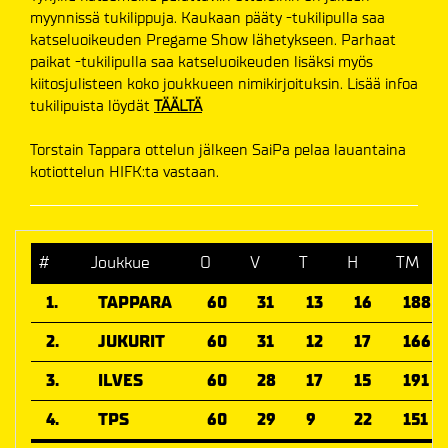
myynnissä tukilippuja. Kaukaan pääty -tukilipulla saa
katseluoikeuden Pregame Show lähetykseen. Parhaat
paikat -tukilipulla saa katseluoikeuden lisäksi myös
kiitosjulisteen koko joukkueen nimikirjoituksin. Lisää infoa
tukilipuista löydät
TÄÄLTÄ
Torstain Tappara ottelun jälkeen SaiPa pelaa lauantaina
kotiottelun HIFK:ta vastaan.
#
Joukkue
O
V
T
H
TM
1.
TAPPARA
60
31
13
16
188
2.
JUKURIT
60
31
12
17
166
3.
ILVES
60
28
17
15
191
4.
TPS
60
29
9
22
151