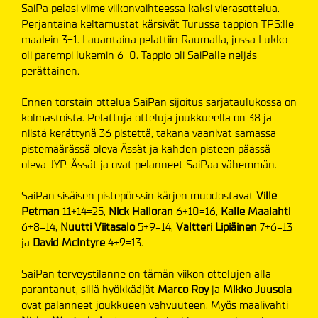
SaiPa pelasi viime viikonvaihteessa kaksi vierasottelua.
Perjantaina keltamustat kärsivät Turussa tappion TPS:lle
maalein 3-1. Lauantaina pelattiin Raumalla, jossa Lukko
oli parempi lukemin 6-0. Tappio oli SaiPalle neljäs
perättäinen.
Ennen torstain ottelua SaiPan sijoitus sarjataulukossa on
kolmastoista. Pelattuja otteluja joukkueella on 38 ja
niistä kerättynä 36 pistettä, takana vaanivat samassa
pistemäärässä oleva Ässät ja kahden pisteen päässä
oleva JYP. Ässät ja ovat pelanneet SaiPaa vähemmän.
SaiPan sisäisen pistepörssin kärjen muodostavat
Ville
Petman
11+14=25,
Nick Halloran
6+10=16,
Kalle
Maalahti
6+8=14,
Nuutti Viitasalo
5+9=14,
Valtteri Lipiäinen
7+6=13
ja
David McIntyre
4+9=13.
SaiPan terveystilanne on tämän viikon ottelujen alla
parantanut, sillä hyökkääjät
Marco Roy
ja
Mikko Juusola
ovat palanneet joukkueen vahvuuteen. Myös maalivahti