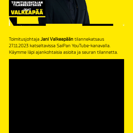
Toimitusjohtaja
Jani Valkeapään
tilannekatsaus
27.11.2023 katseltavissa SaiPan YouTube-kanavalla.
Käymme läpi ajankohtaisia asioita ja seuran tilannetta.