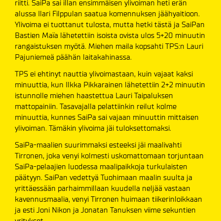
riitti. SaiPa sai illan ensimmäisen ylivoiman heti erän
alussa Ilari Filppulan saatua komennuksen jäähyaitioon.
Ylivoima ei tuottanut tulosta, mutta hetki tästä ja SaiPan
Bastien Maïa lähetettiin isoista ovista ulos 5+20 minuutin
rangaistuksen myötä. Miehen maila kopsahti TPS:n Lauri
Pajuniemeä päähän laitakahinassa.
TPS ei ehtinyt nauttia ylivoimastaan, kuin vajaat kaksi
minuuttia, kun Ilkka Pikkarainen lähetettiin 2+2 minuutin
istunnolle miehen haastettua Lauri Taipaluksen
mattopainiin. Tasavajalla pelattiinkin reilut kolme
minuuttia, kunnes SaiPa sai vajaan minuuttin mittaisen
ylivoiman. Tämäkin ylivoima jäi tuloksettomaksi.
SaiPa-maalien suurimmaksi esteeksi jäi maalivahti
Tirronen, joka venyi kolmesti uskomattomaan torjuntaan
SaiPa-pelaajien luodessa maalipaikkoja turkulaisten
päätyyn. SaiPan vedettyä Tuohimaan maalin suulta ja
yrittäessään parhaimmillaan kuudella neljää vastaan
kavennusmaalia, venyi Tirronen huimaan tiikerinloikkaan
ja esti Joni Nikon ja Jonatan Tanuksen viime sekuntien
yritykset.