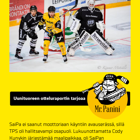
SaiPa ei saanut moottoriaan käyntiin avauserässä, sillä
TPS oli hallitsevampi osapuoli. Lukuunottamatta Cody
Kunykin järjestämää maalipaikkaa, oli SaiPan