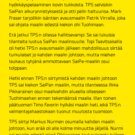
hyökkäyspelaaminen kovin tukkoista. TPS selvisikin
SaiPan alkurynnistyksestä ja otti pelin haltuunsa. Mark
Fraser tarjoilikin isäntien avausmaalin Patrik Virralle, joka
sai ohjata maalin edestä kiekon ohi Tuohimaan.
Erä jatkui TPS:n ollessa hallitsevampi. Se sai lukuisia
tilanteita luotua SaiPan maalinsuulle. Topi Taavitsaisella
oli hetki TPS:n avausmaalin jälkeen mahdollisuus siirtää
turkulaiset jo kahden maalin johtoon, mutta miehen
laukaus tyhjänä ammottavaan SaiPa-maaliin osui
tolppaan.
Hetki ennen TPS:n siirtymistä kahden maalin johtoon
TPS sai kiekon SaiPan maaliin, mutta tilanteessa Ilkka
Pikkarainen osui maalivahdin alueella olleeseen
Tuohimaahan ennen tekemäänsä maalia. Illan toinen
päätuomari Timo Favorin hylkäsi maalin heti, eikä TPS:n
valmentajahaastokaan tuonut muutosta tuomioon.
TPS siirtyi Markus Nurmen osumalla kahden maalin
johtoon, kun erää oli alle kolme minuuttia jäljellä. Nurmi
sai maalin edestä iskeä Pikkaraisen laukauksesta tulleen