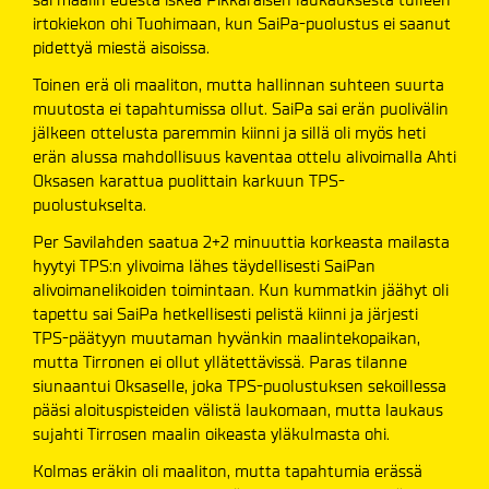
irtokiekon ohi Tuohimaan, kun SaiPa-puolustus ei saanut
pidettyä miestä aisoissa.
Toinen erä oli maaliton, mutta hallinnan suhteen suurta
muutosta ei tapahtumissa ollut. SaiPa sai erän puolivälin
jälkeen ottelusta paremmin kiinni ja sillä oli myös heti
erän alussa mahdollisuus kaventaa ottelu alivoimalla Ahti
Oksasen karattua puolittain karkuun TPS-
puolustukselta.
Per Savilahden saatua 2+2 minuuttia korkeasta mailasta
hyytyi TPS:n ylivoima lähes täydellisesti SaiPan
alivoimanelikoiden toimintaan. Kun kummatkin jäähyt oli
tapettu sai SaiPa hetkellisesti pelistä kiinni ja järjesti
TPS-päätyyn muutaman hyvänkin maalintekopaikan,
mutta Tirronen ei ollut yllätettävissä. Paras tilanne
siunaantui Oksaselle, joka TPS-puolustuksen sekoillessa
pääsi aloituspisteiden välistä laukomaan, mutta laukaus
sujahti Tirrosen maalin oikeasta yläkulmasta ohi.
Kolmas eräkin oli maaliton, mutta tapahtumia erässä